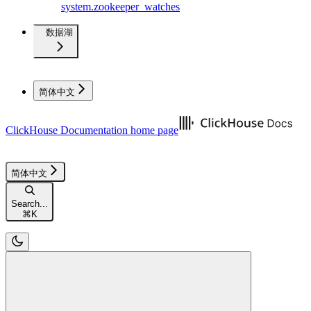
system.zookeeper_watches
数据湖
简体中文
ClickHouse Documentation
home page
简体中文
Search...
⌘
K