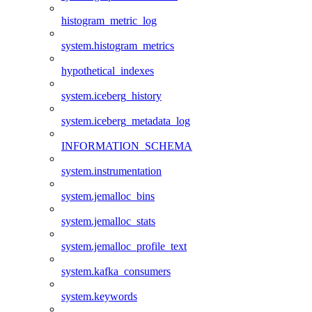
histogram_metric_log
system.histogram_metrics
hypothetical_indexes
system.iceberg_history
system.iceberg_metadata_log
INFORMATION_SCHEMA
system.instrumentation
system.jemalloc_bins
system.jemalloc_stats
system.jemalloc_profile_text
system.kafka_consumers
system.keywords