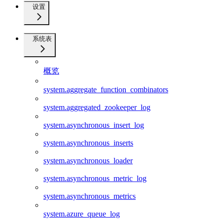
设置
系统表
概览
system.aggregate_function_combinators
system.aggregated_zookeeper_log
system.asynchronous_insert_log
system.asynchronous_inserts
system.asynchronous_loader
system.asynchronous_metric_log
system.asynchronous_metrics
system.azure_queue_log