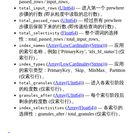
passed_rows / input_rows。
(
UInt64
) — 进入第一个 prewhere
total_input_rows
步骤的行数 (即从粒度中读取的总行数) 。
(
UInt64
) — 经过所有 prewhere
total_passed_rows
步骤后保留下来的行数 (即传递给查询的行数) 。
(
Float64
) — 整个谓词的选择
total_selectivity
性：total_passed_rows / total_input_rows。
(
Array(LowCardinality(String))
) — 应用
index_names
的索引名称，例如 [‘PrimaryKey’, ‘idx_bf_status’] (仅
索引行) 。
(
Array(LowCardinality(String))
) — 应用
index_types
的索引类型：PrimaryKey、Skip、MinMax、Partition
(仅索引行) 。
(
Array(UInt64)
) — 进入各索引阶段
total_granules
的粒度数 (仅索引行) 。
(
Array(UInt64)
) — 每个索引阶段后
granules_after
剩余的粒度数 (仅索引行) 。
(
Array(Float64)
) — 各索引的
index_selectivities
选择性：granules_after / total_granules (仅索引行) 。