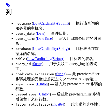
列
(
LowCardinality(String)
) — 执行该查询的
hostname
服务器的主机名。
(
Date
) — 事件日期。
event_date
(
DateTime
) — 写入此日志条目时的时间
event_time
戳。
(
LowCardinality(String)
) — 目标表所在数
database
据库的名称。
(
LowCardinality(String)
) — 目标表的表名。
table
(
String
) — 用于关联回 query_log 的查询
query_id
ID。
(
String
) — 此 prewhere/filter
predicate_expression
步骤处理的完整过滤表达式 (ActionsDAG 转储) 。
(
UInt64
) — 进入此 prewhere/filter 步骤的
input_rows
行数。
(
UInt64
) — 通过此 prewhere/filter 步骤
passed_rows
后保留下来的行数。
(
Float64
) — 此步骤的选择性：
filter_selectivity