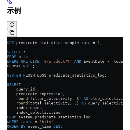
示例
SET
 predicate_statistics_sample_rate 
=
 1
;
SELECT
 *
FROM
 hits
WHERE
 URL
 LIKE
 '%/product/%'
 AND
 EventDate 
>=
 today()
FORMAT 
Null
;
SYSTEM
 FLUSH LOGS predicate_statistics_log;
SELECT
    query_id,
    predicate_expression,
    round
(filter_selectivity, 
3
) 
AS
 step_selectivity,
    round
(total_selectivity, 
3
) 
AS
 query_selectivity,
    index_names,
    index_selectivities
FROM
 system
.
predicate_statistics_log
WHERE
 table
 =
 'hits'
ORDER BY
 event_time 
DESC