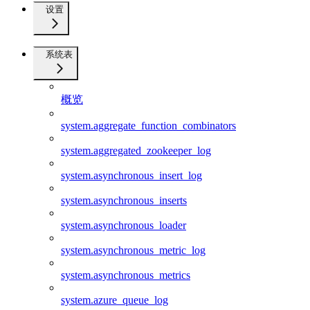
设置
系统表
概览
system.aggregate_function_combinators
system.aggregated_zookeeper_log
system.asynchronous_insert_log
system.asynchronous_inserts
system.asynchronous_loader
system.asynchronous_metric_log
system.asynchronous_metrics
system.azure_queue_log