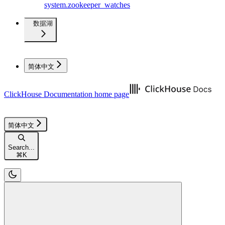
system.zookeeper_watches
数据湖
简体中文
ClickHouse Documentation
home page
简体中文
Search...
⌘
K