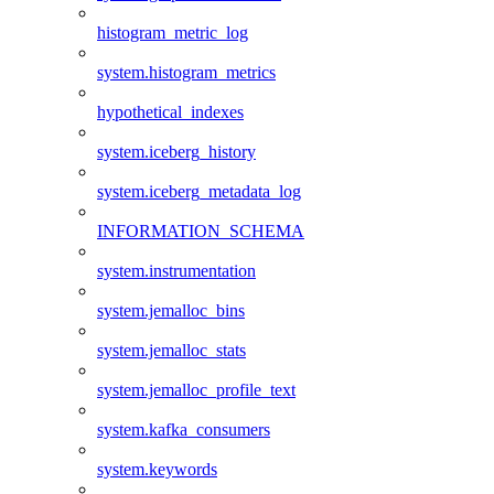
histogram_metric_log
system.histogram_metrics
hypothetical_indexes
system.iceberg_history
system.iceberg_metadata_log
INFORMATION_SCHEMA
system.instrumentation
system.jemalloc_bins
system.jemalloc_stats
system.jemalloc_profile_text
system.kafka_consumers
system.keywords