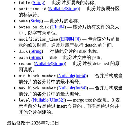
(
String
) — 此分片所属表的名称。
table
(
Nullable(String)
) — 此分片所属分区
partition_id
的标识符。
(
String
) — 此分片的名称。
name
(
UInt64
) — 该分片所有文件的总大
bytes_on_disk
小，以字节为单位。
(
日期时间
) — 包含该分片的目
modification_time
录的修改时间。通常对应于执行 detach 的时间。
(
String
) — 存储此分片的 disk 名称。
disk
(
String
) — disk 上此分片文件的 path。
path
(
Nullable(String)
) — 此分片被 detached 的原
reason
因说明。
(
Nullable(Int64)
) — 合并后构成当
min_block_number
前分片的各分片中的最小编号。
(
Nullable(Int64)
) — 合并后构成当
max_block_number
前分片的各分片中的最大编号。
(
Nullable(UInt32)
) — merge tree 的深度。0 表
level
示当前分片是通过 insert 创建的，而不是通过合并
其他分片创建的。
最后修改于
2026年7月3日