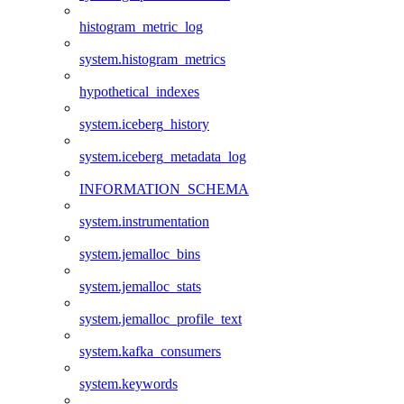
histogram_metric_log
system.histogram_metrics
hypothetical_indexes
system.iceberg_history
system.iceberg_metadata_log
INFORMATION_SCHEMA
system.instrumentation
system.jemalloc_bins
system.jemalloc_stats
system.jemalloc_profile_text
system.kafka_consumers
system.keywords