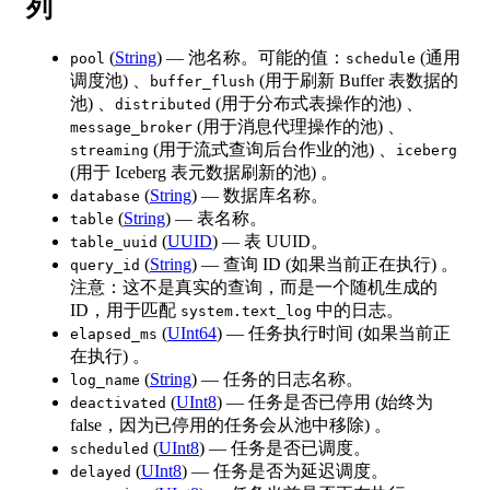
列
(
String
) — 池名称。可能的值：
(通用
pool
schedule
调度池) 、
(用于刷新 Buffer 表数据的
buffer_flush
池) 、
(用于分布式表操作的池) 、
distributed
(用于消息代理操作的池) 、
message_broker
(用于流式查询后台作业的池) 、
streaming
iceberg
(用于 Iceberg 表元数据刷新的池) 。
(
String
) — 数据库名称。
database
(
String
) — 表名称。
table
(
UUID
) — 表 UUID。
table_uuid
(
String
) — 查询 ID (如果当前正在执行) 。
query_id
注意：这不是真实的查询，而是一个随机生成的
ID，用于匹配
中的日志。
system.text_log
(
UInt64
) — 任务执行时间 (如果当前正
elapsed_ms
在执行) 。
(
String
) — 任务的日志名称。
log_name
(
UInt8
) — 任务是否已停用 (始终为
deactivated
false，因为已停用的任务会从池中移除) 。
(
UInt8
) — 任务是否已调度。
scheduled
(
UInt8
) — 任务是否为延迟调度。
delayed