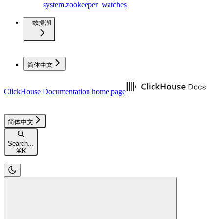
system.zookeeper_watches
数据湖
简体中文
ClickHouse Documentation
home page
简体中文
Search...
⌘
K