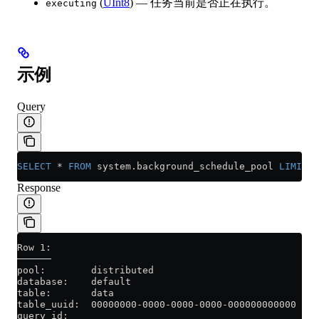
(
UInt8
) — 任务当前是否正在执行。
executing
示例
Query
SELECT
 *
 FROM
 system
.
background_schedule_pool
 LIMIT
 5
Response
Row 1:
──────
pool:        distributed
database:    default
table:       data
table_uuid:  00000000-0000-0000-0000-000000000000
query_id: