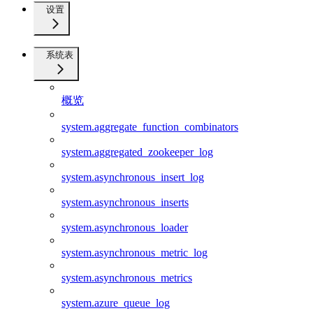
设置
系统表
概览
system.aggregate_function_combinators
system.aggregated_zookeeper_log
system.asynchronous_insert_log
system.asynchronous_inserts
system.asynchronous_loader
system.asynchronous_metric_log
system.asynchronous_metrics
system.azure_queue_log