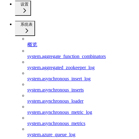
设置
系统表
概览
system.aggregate_function_combinators
system.aggregated_zookeeper_log
system.asynchronous_insert_log
system.asynchronous_inserts
system.asynchronous_loader
system.asynchronous_metric_log
system.asynchronous_metrics
system.azure_queue_log