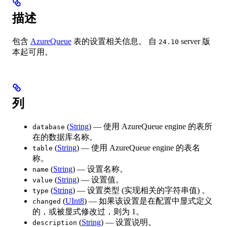
描述
包含
AzureQueue
表的设置相关信息。 自
server 版
24.10
本起可用。
列
(
String
) — 使用 AzureQueue engine 的表所
database
在的数据库名称。
(
String
) — 使用 AzureQueue engine 的表名
table
称。
(
String
) — 设置名称。
name
(
String
) — 设置值。
value
(
String
) — 设置类型 (实现相关的字符串值) 。
type
(
UInt8
) — 如果该设置是在配置中显式定义
changed
的，或被显式修改过，则为 1。
(
String
) — 设置说明。
description