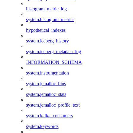
histogram_metric_log
system.histogram_metrics
hypothetical_indexes
system.iceberg_history
system.iceberg_metadata_log
INFORMATION_SCHEMA
system.instrumentation
system.jemalloc_bins
system.jemalloc_stats
system.jemalloc_profile_text
system.kafka_consumers
system.keywords