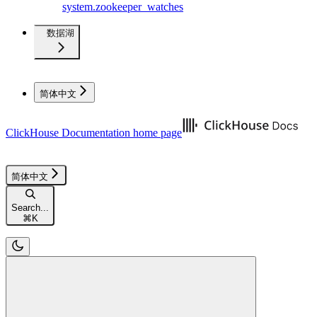
system.zookeeper_watches
数据湖
简体中文
ClickHouse Documentation
home page
简体中文
Search...
⌘
K