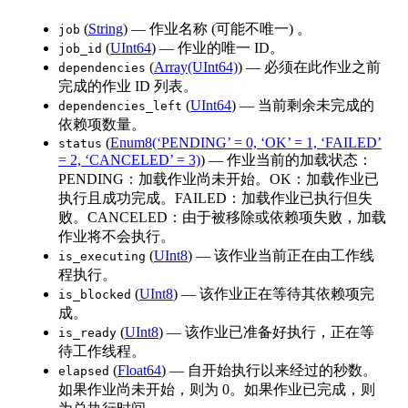
(
String
) — 作业名称 (可能不唯一) 。
job
(
UInt64
) — 作业的唯一 ID。
job_id
(
Array(UInt64)
) — 必须在此作业之前
dependencies
完成的作业 ID 列表。
(
UInt64
) — 当前剩余未完成的
dependencies_left
依赖项数量。
(
Enum8(‘PENDING’ = 0, ‘OK’ = 1, ‘FAILED’
status
= 2, ‘CANCELED’ = 3)
) — 作业当前的加载状态：
PENDING：加载作业尚未开始。OK：加载作业已
执行且成功完成。FAILED：加载作业已执行但失
败。CANCELED：由于被移除或依赖项失败，加载
作业将不会执行。
(
UInt8
) — 该作业当前正在由工作线
is_executing
程执行。
(
UInt8
) — 该作业正在等待其依赖项完
is_blocked
成。
(
UInt8
) — 该作业已准备好执行，正在等
is_ready
待工作线程。
(
Float64
) — 自开始执行以来经过的秒数。
elapsed
如果作业尚未开始，则为 0。如果作业已完成，则