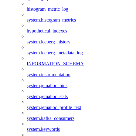
histogram_metric_log
system.histogram_metrics
hypothetical_indexes
system.iceberg_history
system.iceberg_metadata_log
INFORMATION_SCHEMA
system.instrumentation
system.jemalloc_bins
system.jemalloc_stats
system.jemalloc_profile_text
system.kafka_consumers
system.keywords