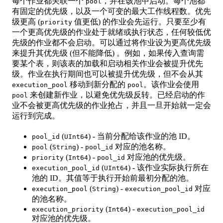
每个作业都关联一个
，并在该池中启动。每个池都
pool
有固定的优先级，以及一个可变的最大工作线程数。优先
级更高 (
值更低) 的作业会先运行。只要至少有
priority
一个更高优先级的作业处于就绪或执行状态，任何较低优
先级的作业都不会启动。可以通过将作业设为更高优先级
来提升其优先级 (但不能降低) 。例如，如果传入查询需
要某个表，则该表的加载和启动相关作业会被提升优先
级。作业在执行期间也可以被提升优先级，但不会从其
移动到新分配的
。该作业会使用
execution_pool
pool
来创建新作业，以避免优先级反转。已经启动的作
pool
业不会被更高优先级的作业抢占，并且一旦开始就一定会
运行到完成。
(
) - 当前分配给该作业的池 ID。
pool_id
UInt64
(
) -
对应的池名称。
pool
String
pool_id
(
) -
对应池的优先级。
priority
Int64
pool_id
(
) - 该作业实际执行所在
execution_pool_id
UInt64
池的 ID。其值等于执行开始前最初分配的池。
(
) -
对应
execution_pool
String
execution_pool_id
的池名称。
(
) -
execution_priority
Int64
execution_pool_id
对应池的优先级。