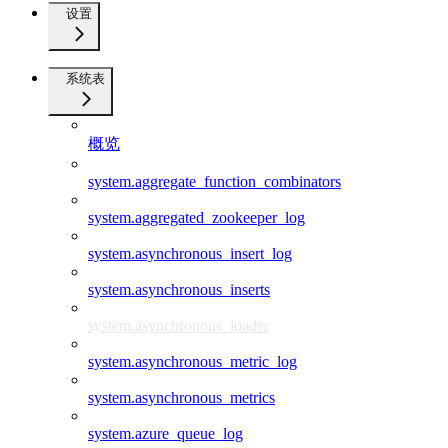
设置
系统表
概览
system.aggregate_function_combinators
system.aggregated_zookeeper_log
system.asynchronous_insert_log
system.asynchronous_inserts
system.asynchronous_loader
system.asynchronous_metric_log
system.asynchronous_metrics
system.azure_queue_log