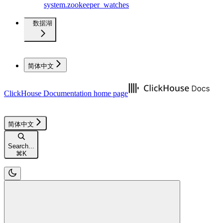
system.zookeeper_watches
数据湖
简体中文
ClickHouse Documentation
home page
简体中文
Search...
⌘
K