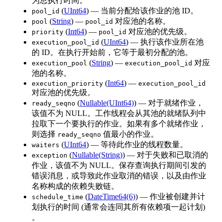
为总执行时间。
(
UInt64
) — 当前分配给该作业的池 ID。
pool_id
(
String
) —
对应池的名称。
pool
pool_id
(
Int64
) —
对应池的优先级。
priority
pool_id
(
UInt64
) — 执行该作业所在池
execution_pool_id
的 ID。在执行开始前，它等于最初分配的池。
(
String
) —
对应
execution_pool
execution_pool_id
池的名称。
(
Int64
) —
execution_priority
execution_pool_id
对应池的优先级。
(
Nullable(UInt64)
) — 对于就绪作业，
ready_seqno
该值不为 NULL。工作线程会从其池的就绪队列中
拉取下一个要执行的作业。如果有多个就绪作业，
则选择
值最小的作业。
ready_seqno
(
UInt64
) — 等待此作业的线程数量。
waiters
(
Nullable(String)
) — 对于失败和已取消的
exception
作业，该值不为 NULL。保存查询执行期间引发的
错误消息，或导致此作业取消的错误，以及由作业
名称构成的依赖失败链。
(
DateTime64(6)
) — 作业被创建并计
schedule_time
划执行的时间 (通常会连同其所有依赖项一起计划)
。