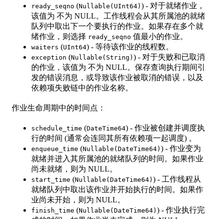
(
) - 对于就绪作业，
ready_seqno
Nullable(UInt64)
该值为 不为 NULL。工作线程会从其所属池的就绪
队列中取出下一个要执行的作业。如果存在多个就
绪作业，则选择
值最小的作业。
ready_seqno
(
) - 等待该作业的线程数。
waiters
UInt64
(
) - 对于失败和已取消
exception
Nullable(String)
的作业，该值为 不为 NULL。保存查询执行期间引
发的错误消息，或导致该作业被取消的错误，以及
依赖项失败链中的作业名称。
作业生命周期中的时间点：
(
) - 作业被创建并调度执
schedule_time
DateTime64
行的时间 (通常会连同其所有依赖项一起调度) 。
(
) - 作业变为
enqueue_time
Nullable(DateTime64)
就绪并进入其所属池的就绪队列的时间。如果作业
尚未就绪，则为 NULL。
(
) - 工作线程从
start_time
Nullable(DateTime64)
就绪队列中取出该作业并开始执行的时间。如果作
业尚未开始，则为 NULL。
(
) - 作业执行完
finish_time
Nullable(DateTime64)