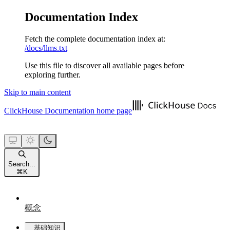
Documentation Index
Fetch the complete documentation index at:
/docs/llms.txt
Use this file to discover all available pages before
exploring further.
Skip to main content
ClickHouse Documentation
home page
Search...
⌘
K
概念
基础知识