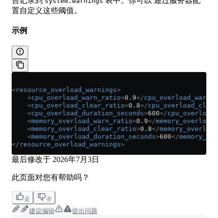
告记录到
表中。你可以 通过服务器配
system.warnings
置自定义这些阈值。
示例
<
resource_overload_warnings
>
    <
cpu_overload_warn_ratio
>
0.9
</
cpu_overload_warn_r
    <
cpu_overload_clear_ratio
>
0.8
</
cpu_overload_clear
    <
cpu_overload_duration_seconds
>
600
</
cpu_overload_
    <
memory_overload_warn_ratio
>
0.9
</
memory_overload_
    <
memory_overload_clear_ratio
>
0.8
</
memory_overload
    <
memory_overload_duration_seconds
>
600
</
memory_ove
</
resource_overload_warnings
>
最后修改于
2026年7月3日
此页面对您有帮助吗？
是
否
建议编辑
提出问题