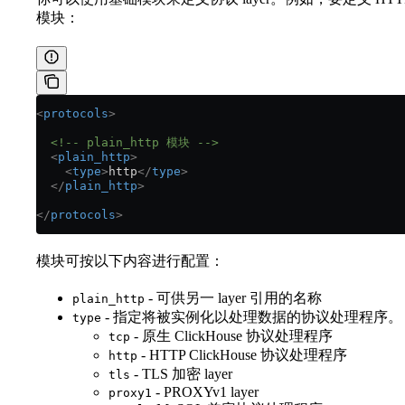
模块：
<
protocols
>
  <!-- plain_http 模块 -->
  <
plain_http
>
    <
type
>
http
</
type
>
  </
plain_http
>
</
protocols
>
模块可按以下内容进行配置：
- 可供另一 layer 引用的名称
plain_http
- 指定将被实例化以处理数据的协议处理程序。
type
- 原生 ClickHouse 协议处理程序
tcp
- HTTP ClickHouse 协议处理程序
http
- TLS 加密 layer
tls
- PROXYv1 layer
proxy1