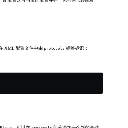
配置更加灵活。此配置既可与传统配置并存，也可替代传统配
在 XML 配置文件中由
标签标识：
protocols
layer，可以在
部分添加一个新的基础
protocols