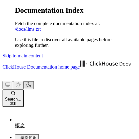
Documentation Index
Fetch the complete documentation index at:
/docs/llms.txt
Use this file to discover all available pages before
exploring further.
Skip to main content
ClickHouse Documentation
home page
Search...
⌘
K
概念
基础知识