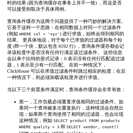
时的结果 (因为查询缓存在事务上并不一致) ，而这是否
可以接受则取决于具体用例。
查询条件缓存为这两个问题提供了一种巧妙的解决方案。
它基于这样一个思路：在相同数据上对同一个过滤条件
(例如
) 进行求值，始终会得到相同的
WHERE col = 'xyz'
结果。 更具体地说，对于每个已求值的过滤器和每个粒
度 (即一个块，默认包含 8192 行) ，查询条件缓存都会记
录该粒度中是否没有任何行满足该过滤条件。 这些信息
会以单个比特的形式记录：0 表示没有任何行匹配该过滤
器，1 表示至少有一行匹配。 在前一种情况下，
ClickHouse 可以在求值过滤条件时跳过相应的粒度；在后
一种情况下，则必须加载该粒度并进行求值。
当以下三个前置条件满足时，查询条件缓存会非常有效：
第一，工作负载必须重复求值相同的过滤条件。如
果同一个查询被多次重复执行，这种情况会自然出
现；如果两个查询使用了相同的过滤器，也会出现
这种情况，例如
SELECT product FROM products
和
WHERE quality > 3
SELECT vendor, count()
。