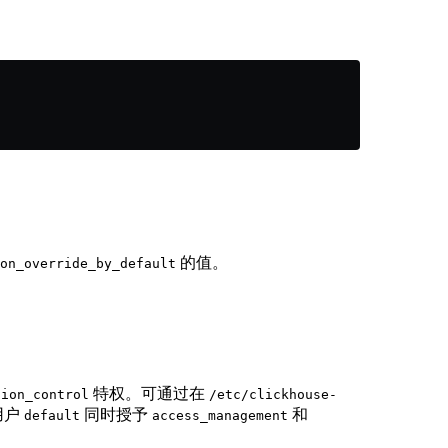
的值。
on_override_by_default
特权。可通过在
tion_control
/etc/clickhouse-
用户
同时授予
和
default
access_management