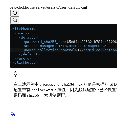
/etc/clickhouse-server/users.d/user_default.xml
<
clickhouse
>
  <
users
>
    <
default
>
      <
password_sha256_hex
>
65e84be33532fb784c481296
      <
access_management
>
1
</
access_management
>
      <
named_collection_control
>
1
</
named_collection
    </
default
>
  </
users
>
</
clickhouse
>
在上述示例中，
的值是密码的 SH
password_sha256_hex
配置带有
属性，因为默认配置中已经设置
replace=true
密码和 sha256 十六进制密码。