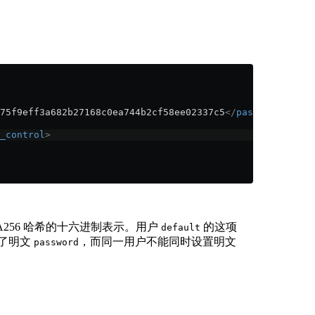
75f9eff3a682b27168c0ea744b2cf58ee02337c5
</
password_sha25
_control
>
A256 哈希的十六进制表示。用户
的这项
default
了明文
，而同一用户不能同时设置明文
password