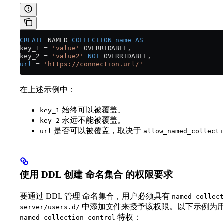
CREATE
 NAMED 
COLLECTION
 name
 AS
key_1 
=
 'value'
 OVERRIDABLE,
key_2 
=
 'value2'
 NOT
 OVERRIDABLE,
url
 =
 'https://connection.url/'
在上述示例中：
始终可以被覆盖。
key_1
永远不能被覆盖。
key_2
是否可以被覆盖，取决于
url
allow_named_collecti
使用 DDL 创建 命名集合 的权限要求
要通过 DDL 管理 命名集合，用户必须具有
named_collec
中添加文件来授予该权限。以下示例为
server/users.d/
特权：
named_collection_control