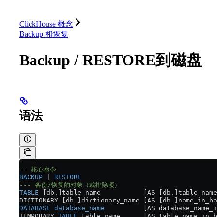
数据库
解决方案
集成
资源
ClickHouse 概念
Backup 和恢复
Backup / RESTORE到磁盘
语法
-- 核心命令
BACKUP
 | 
RESTORE
--- 备份/恢复的对象（或排除项）
TABLE
 [db.]table_name           [AS [db.]table_name
DICTIONARY [db.]dictionary_name [AS [db.]name_in_ba
DATABASE
 database_name
          [AS database_name_i
TEMPORARY 
TABLE
 table_name      [AS table_name_in_b