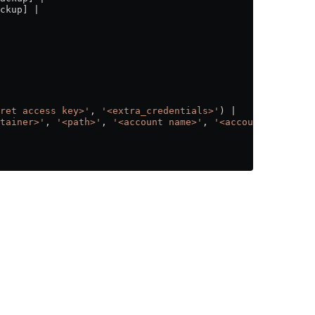
ckup] |
ret access key>'
, 
'<extra_credentials>'
) |
tainer>'
, 
'<path>'
, 
'<account name>'
, 
'<account key>'
)