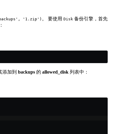
。 要使用
备份引擎，首先
backups', '1.zip')
Disk
：
其添加到
backups
的
allowed_disk
列表中：