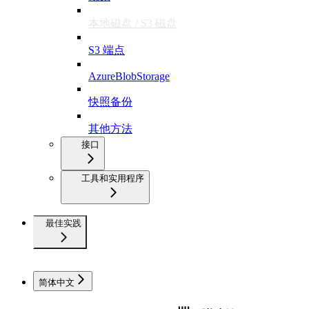
本地磁盘 / S3 磁盘
S3 端点
AzureBlobStorage
快照备份
其他方法
接口
工具和实用程序
最佳实践
简体中文