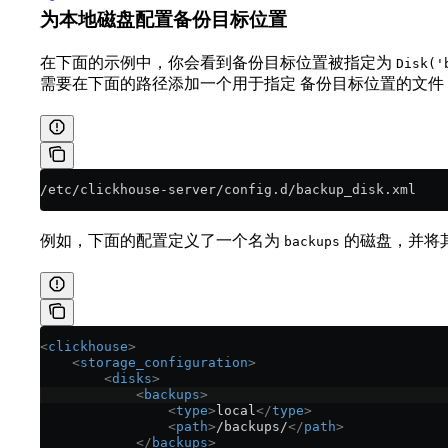
为本地磁盘配置备份目标位置
在下面的示例中，你会看到备份目标位置被指定为
Disk('
需要在下面的路径添加一个用于指定 备份目标位置的文件
/etc/clickhouse-server/config.d/backup_disk.xml
例如，下面的配置定义了一个名为
的磁盘，并将
backups
<
clickhouse
>
    <
storage_configuration
>
        <
disks
>
            <
backups
>
                <
type
>
local
</
type
>
                <
path
>
/backups/
</
path
>
            </
backups
>