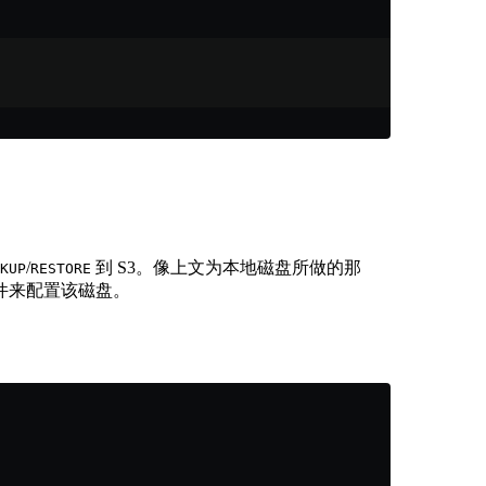
/
到 S3。像上文为本地磁盘所做的那
KUP
RESTORE
件来配置该磁盘。