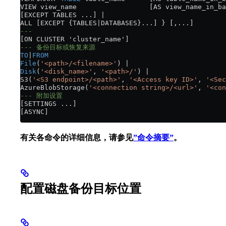
VIEW view_name                  [AS view_name_in_ba
[EXCEPT TABLES ...] |
ALL [EXCEPT {TABLES|DATABASES}...] } [,...]
--- 
[ON CLUSTER 'cluster_name']
--- 备份目标或恢复来源
TO
|
FROM
File
(
'<path>/<filename>'
) | 
Disk
(
'<disk_name>'
, 
'<path>/'
) | 
S3(
'<S3 endpoint>/<path>'
, 
'<Access key ID>'
, 
'<Sec
AzureBlobStorage(
'<connection string>/<url>'
, 
'<con
--- 附加设置
[SETTINGS ...]
[ASYNC]
有关各命令的详细信息，请参见
”命令摘要”
。
配置磁盘备份目标位置