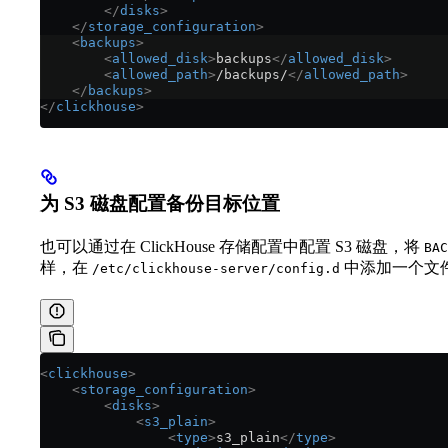
        </
disks
>
    </
storage_configuration
>
    <
backups
>
        <
allowed_disk
>
backups
</
allowed_disk
>
        <
allowed_path
>
/backups/
</
allowed_path
>
    </
backups
>
</
clickhouse
>
为 S3 磁盘配置备份目标位置
也可以通过在 ClickHouse 存储配置中配置 S3 磁盘，将
BAC
样，在
中添加一个文
/etc/clickhouse-server/config.d
<
clickhouse
>
    <
storage_configuration
>
        <
disks
>
            <
s3_plain
>
                <
type
>
s3_plain
</
type
>