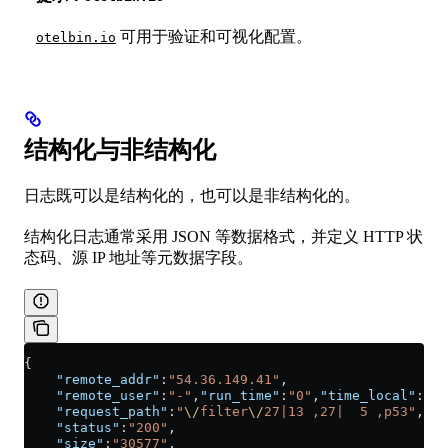
可用于验证和可视化配置。
otelbin.io
结构化与非结构化
日志既可以是结构化的，也可以是非结构化的。
结构化日志通常采用 JSON 等数据格式，并定义 HTTP 状
态码、源 IP 地址等元数据字段。
{
    "remote_addr"
:
"54.36.149.41"
,
    "remote_user"
:
"-"
,
"run_time"
:
"0"
,
"time_local"
:
"20
    "request_path"
:
"
\/
filter
\/
27|13 ,27|  5 ,p53"
,
"re
    "status"
:
"200"
,
    "size"
:
"30577"
,