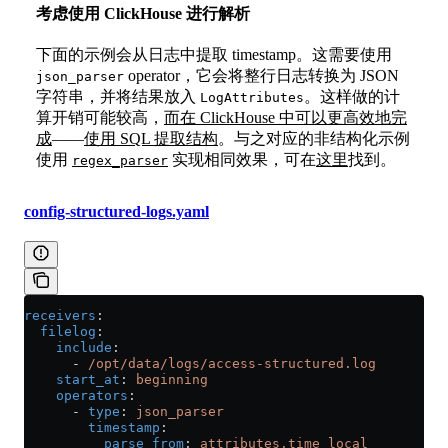
考虑使用 ClickHouse 进行解析
下面的示例会从日志中提取 timestamp。这需要使用
operator，它会将整行日志转换为 JSON
json_parser
字符串，并将结果放入
。这样做的计
LogAttributes
算开销可能较高，
而在 ClickHouse 中可以更高效地完
成
——
使用 SQL 提取结构
。与之对应的非结构化示例
使用
实现相同效果，可在
这里
找到。
regex_parser
config-structured-logs.yaml
receivers
:
  filelog
:
    include
:
      - 
/opt/data/logs/access-structured.log
    start_at
: 
beginning
    operators
:
      - 
type
: 
json_parser
        timestamp
:
          parse_from
: 
attributes.time_local