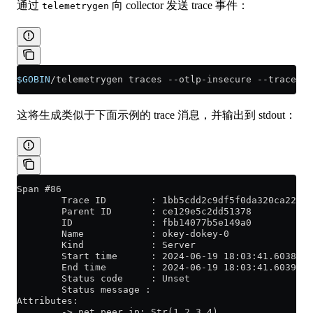
通过
向 collector 发送 trace 事件：
telemetrygen
$GOBIN
/telemetrygen traces --otlp-insecure --traces 3
这将生成类似于下面示例的 trace 消息，并输出到 stdout：
Span #86
        Trace ID        : 1bb5cdd2c9df5f0da320ca22045
        Parent ID       : ce129e5c2dd51378
        ID              : fbb14077b5e149a0
        Name            : okey-dokey-0
        Kind            : Server
        Start time      : 2024-06-19 18:03:41.603868 
        End time        : 2024-06-19 18:03:41.603991 
        Status code     : Unset
        Status message :
Attributes:
        -> net.peer.ip: Str(1.2.3.4)