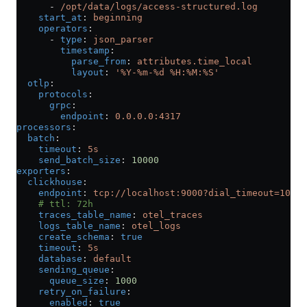
      - 
/opt/data/logs/access-structured.log
    start_at
: 
beginning
    operators
:
      - 
type
: 
json_parser
        timestamp
:
          parse_from
: 
attributes.time_local
          layout
: 
'%Y-%m-%d %H:%M:%S'
  otlp
:
    protocols
:
      grpc
:
        endpoint
: 
0.0.0.0:4317
processors
:
  batch
:
    timeout
: 
5s
    send_batch_size
: 
10000
exporters
:
  clickhouse
:
    endpoint
: 
tcp://localhost:9000?dial_timeout=10s&c
    # ttl: 72h
    traces_table_name
: 
otel_traces
    logs_table_name
: 
otel_logs
    create_schema
: 
true
    timeout
: 
5s
    database
: 
default
    sending_queue
:
      queue_size
: 
1000
    retry_on_failure
:
      enabled
: 
true