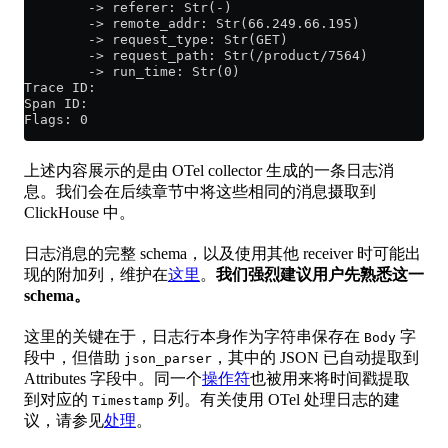
        -> referer: Str(-)
        -> remote_addr: Str(66.249.66.195)
        -> request_type: Str(GET)
        -> request_path: Str(/product/7564)
        -> run_time: Str(0)
Trace ID:
Span ID:
Flags: 0
上述内容展示的是由 OTel collector 生成的一条日志消
息。我们会在后续章节中将这些相同的消息摄取到
ClickHouse 中。
日志消息的完整 schema，以及使用其他 receiver 时可能出
现的附加列，维护在
这里
。
我们强烈建议用户先熟悉这一
schema。
这里的关键在于，日志行本身作为字符串保存在
字
Body
段中，但借助
，其中的 JSON 已自动提取到
json_parser
Attributes 字段中。同一个
操作符
也被用来将时间戳提取
到对应的
列。有关使用 OTel 处理日志的建
Timestamp
议，请参见
处理
。