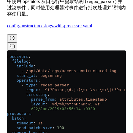
中使用 operators 从日志行中提取结构 (
) 并
regex_parser
过滤事件，同时使用处理器对事件进行批次处理并限制内
存使用量。
config-unstructured-logs-with-processor.yaml
receivers
:
  filelog
:
    include
:
      - 
/opt/data/logs/access-unstructured.log
    start_at
: 
beginning
    operators
:
      - 
type
: 
regex_parser
        regex
: 
'^(?P<ip>[\d.]+)\s+-\s+-\s+\[(?P<times
        timestamp
:
          parse_from
: 
attributes.timestamp
          layout
: 
'%d/%b/%Y:%H:%M:%S %z'
          #22/Jan/2019:03:56:14 +0330
processors
:
  batch
:
    timeout
: 
1s
    send_batch_size
: 
100
  memory_limiter
: