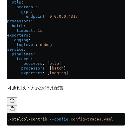
  otlp
:
    protocols
:
      grpc
:
        endpoint
: 
0.0.0.0:4317
processors
:
  batch
:
    timeout
: 
1s
exporters
:
  logging
:
    loglevel
: 
debug
service
:
  pipelines
:
    traces
:
      receivers
: [
otlp
]
      processors
: [
batch
]
      exporters
: [
logging
]
可通过以下方式运行此配置：
./otelcol-contrib
 --config
 config-traces.yaml