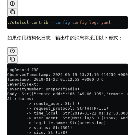
./otelcol-contrib
 --config
 config-logs.yaml
如果使用结构化日志，输出中的消息将采用以下形式：
LogRecord #98
ObservedTimestamp: 2024-06-19 13:21:16.414259 +0000 U
Timestamp: 2019-01-22 01:12:53 +0000 UTC
SeverityText:
SeverityNumber: Unspecified(0)
Body: Str({"remote_addr":"66.249.66.195","remote_user
Attributes:
        -> remote_user: Str(-)
        -> request_protocol: Str(HTTP/1.1)
        -> time_local: Str(2019-01-22 01:12:53.000)
        -> user_agent: Str(Mozilla/5.0 (Linux; Androi
        -> log.file.name: Str(access.log)
        -> status: Str(301)
        -> size: Str(178)