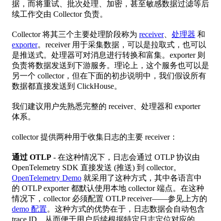
据，而将重试、批次处理、加密，甚至敏感数据过滤等后
续工作交由 Collector 负责。
Collector 将其三个主要处理阶段称为
receiver
、
处理器
和
exporter
。receiver 用于采集数据，可以是拉取式，也可以
是推送式。处理器可对消息进行转换和富集。exporter 则
负责将数据发送到下游服务。理论上，这个服务也可以是
另一个 collector，但在下面的初步说明中，我们假设所有
数据都直接发送到 ClickHouse。
我们建议用户先熟悉完整的 receiver、处理器和 exporter
体系。
collector 提供两种用于收集日志的主要 receiver：
通过 OTLP
- 在这种情况下，日志会通过 OTLP 协议由
OpenTelemetry SDK 直接发送 (推送) 到 collector。
OpenTelemetry Demo
就采用了这种方式，其中各语言中
的 OTLP exporter 都默认使用本地 collector 端点。在这种
情况下，collector 必须配置 OTLP receiver——参见上方的
demo 配置
。这种方式的优势在于，日志数据会自动包含
trace ID，从而便于用户后续根据特定日志定位对应的