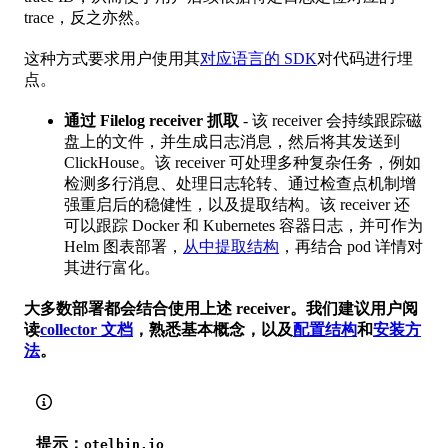
trace，反之亦然。
这种方式要求用户使用其
对应语言的 SDK
对代码进行埋
点。
通过 Filelog receiver 抓取
- 该 receiver 会持续跟踪磁
盘上的文件，并生成日志消息，然后将其发送到
ClickHouse。该 receiver 可处理多种复杂任务，例如
检测多行消息、处理日志轮转、通过检查点机制增
强重启后的稳健性，以及提取结构。该 receiver 还
可以跟踪 Docker 和 Kubernetes 容器日志，并可作为
Helm 图表部署，
从中提取结构
，再结合 pod 详情对
其进行富化。
大多数部署都会结合使用上述 receiver。我们建议用户阅
读
collector 文档
，熟悉基本概念，以及
配置结构
和
安装方
法
。
提示：
otelbin.io