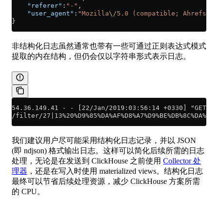
    "referer"
:
"-"
,
    "user_agent"
:
"Mozilla
\/
5.0 (compatible; AhrefsBot
}
非结构化日志虽然通常也带有一些可通过正则表达式模式
提取的内在结构，但仍会仅以字符串形式表示日志。
54.36.149.41 - - [22/Jan/2019:03:56:14 +0330] "GET
/filter/27|13%20%D9%85%DA%AF%D8%A7%D9%BE%DB%8C%DA%A9%
我们建议用户尽可能采用结构化日志记录，并以 JSON
(即 ndjson) 格式输出日志。这样可以简化后续所需的日志
处理，无论是在发送到 ClickHouse 之前使用
Collector 处
理器
，还是在写入时使用 materialized views。结构化日志
最终可以节省后续处理资源，减少 ClickHouse 方案所需
的 CPU。