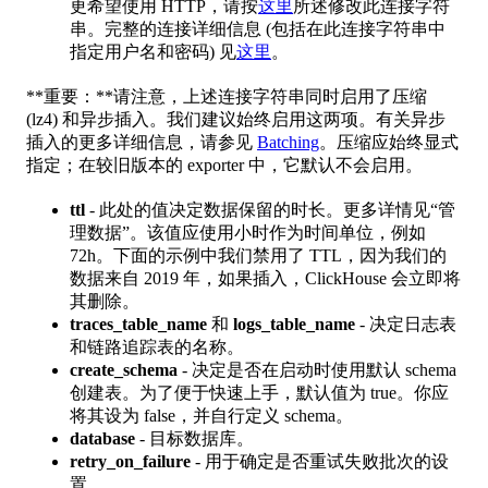
更希望使用 HTTP，请按
这里
所述修改此连接字符
串。完整的连接详细信息 (包括在此连接字符串中
指定用户名和密码) 见
这里
。
**重要：**请注意，上述连接字符串同时启用了压缩
(lz4) 和异步插入。我们建议始终启用这两项。有关异步
插入的更多详细信息，请参见
Batching
。压缩应始终显式
指定；在较旧版本的 exporter 中，它默认不会启用。
ttl
- 此处的值决定数据保留的时长。更多详情见“管
理数据”。该值应使用小时作为时间单位，例如
72h。下面的示例中我们禁用了 TTL，因为我们的
数据来自 2019 年，如果插入，ClickHouse 会立即将
其删除。
traces_table_name
和
logs_table_name
- 决定日志表
和链路追踪表的名称。
create_schema
- 决定是否在启动时使用默认 schema
创建表。为了便于快速上手，默认值为 true。你应
将其设为 false，并自行定义 schema。
database
- 目标数据库。
retry_on_failure
- 用于确定是否重试失败批次的设
置。