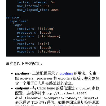
      initial_interval
: 
5s
      max_interval
: 
30s
      max_elapsed_time
: 
300s
service
:
  pipelines
:
    logs
:
      receivers
: [
filelog
]
      processors
: [
batch
]
      exporters
: [
clickhouse
]
    traces
:
      receivers
: [
otlp
]
      processors
: [
batch
]
      exporters
: [
clickhouse
]
请注意以下关键配置：
pipelines
- 上述配置展示了
pipelines
的用法。它由一
组 receivers、processors 和 exporters 组成，并分别包
含一个用于日志和链路追踪的管道。
endpoint
- 与 ClickHouse 的通信通过
参数
endpoint
配置。连接字符串
tcp://localhost:9000?
dial_timeout=10s&compress=lz4&async_insert=1
表示通过 TCP 进行通信。如果你因流量切换等原因