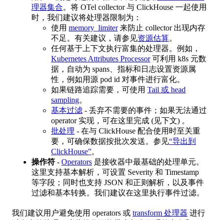
理器集合
。将 OTel collector 与 ClickHouse 一起使用
时，我们建议将处理器限制为：
使用
memory_limiter
来防止 collector 出现内存
不足。有关建议，请参见
资源估算
。
任何基于上下文执行富集的处理器。例如，
Kubernetes Attributes Processor
可利用 k8s 元数
据，自动为 spans、指标和日志设置资源属
性，例如用源 pod id 对事件进行富化。
如果链路追踪需要，可使用
Tail 或 head
sampling
。
基本过滤
- 丢弃不需要的事件；如果无法通过
operator 实现，可在这里完成 (见下文) 。
批处理
- 在与 ClickHouse 配合使用时至关重
要，可确保数据按批次发送。参见
“导出到
ClickHouse”
。
操作符
-
Operators
是接收器中最基础的处理单元。
这里支持基本解析，可设置 Severity 和 Timestamp
等字段；同时也支持 JSON 和正则解析，以及事件
过滤和基本转换。我们建议在这里执行事件过滤。
我们建议用户避免使用 operators 或
transform 处理器
进行