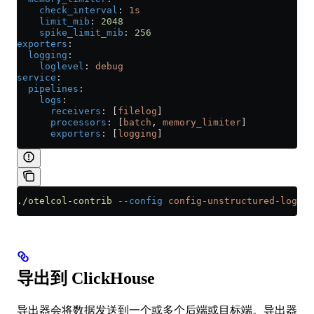
    check_interval
: 
1s
    limit_mib
: 
2048
    spike_limit_mib
: 
256
exporters
:
  logging
:
    loglevel
: 
debug
service
:
  pipelines
:
    logs
:
      receivers
: [
filelog
]
      processors
: [
batch
, 
memory_limiter
]
      exporters
: [
logging
]
./otelcol-contrib
 --config
 config-unstructured-logs-w
导出到 ClickHouse
导出器会将数据发送到一个或多个后端或目标端。导出器