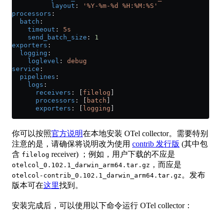
          layout
: 
'%Y-%m-%d %H:%M:%S'
processors
:
  batch
:
    timeout
: 
5s
    send_batch_size
: 
1
exporters
:
  logging
:
    loglevel
: 
debug
service
:
  pipelines
:
    logs
:
      receivers
: [
filelog
]
      processors
: [
batch
]
      exporters
: [
logging
]
你可以按照
官方说明
在本地安装 OTel collector。需要特别
注意的是，请确保将说明改为使用
contrib 发行版
(其中包
含
receiver) ；例如，用户下载的不应是
filelog
，而应是
otelcol_0.102.1_darwin_arm64.tar.gz
。发布
otelcol-contrib_0.102.1_darwin_arm64.tar.gz
版本可在
这里
找到。
安装完成后，可以使用以下命令运行 OTel collector：