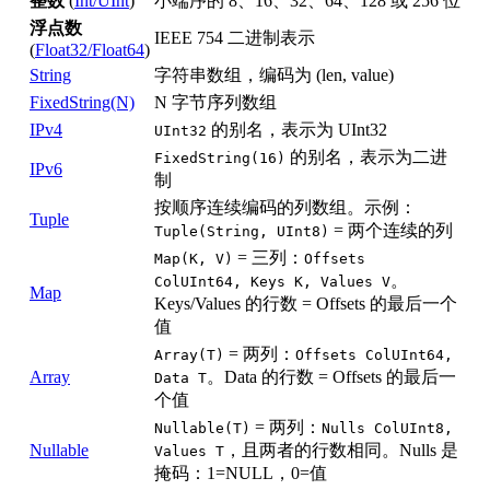
整数
(
Int/UInt
)
小端序的 8、16、32、64、128 或 256 位
浮点数
IEEE 754 二进制表示
(
Float32/Float64
)
String
字符串数组，编码为 (len, value)
FixedString(N)
N 字节序列数组
IPv4
的别名，表示为 UInt32
UInt32
的别名，表示为二进
FixedString(16)
IPv6
制
按顺序连续编码的列数组。示例：
Tuple
= 两个连续的列
Tuple(String, UInt8)
= 三列：
Map(K, V)
Offsets
。
ColUInt64, Keys K, Values V
Map
Keys/Values 的行数 = Offsets 的最后一个
值
= 两列：
Array(T)
Offsets ColUInt64,
Array
。Data 的行数 = Offsets 的最后一
Data T
个值
= 两列：
Nullable(T)
Nulls ColUInt8,
Nullable
，且两者的行数相同。Nulls 是
Values T
掩码：1=NULL，0=值