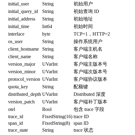
initial_user
String
初始用户
initial_query_id
String
初始查询 ID
initial_address
String
初始地址
initial_time
Int64
初始时间
interface
byte
TCP=1，HTTP=2
os_user
String
操作系统用户
client_hostname
String
客户端主机名
client_name
String
客户端名称
version_major
UVarInt
客户端主版本号
version_minor
UVarInt
客户端次版本号
protocol_version
UVarInt
客户端协议版本
quota_key
String
配额键
distributed_depth
UVarInt
Distributed 深度
version_patch
UVarInt
客户端补丁版本
otel
Bool
包含 trace 字段
trace_id
FixedString(16)
trace ID
span_id
FixedString(8)
span ID
trace_state
String
trace 状态