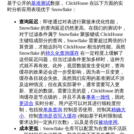
基于公开的
基准测试
数据， ClickHouse 在以下方面的实
时分析应用表现优于 Snowflake：
查询延迟
：即使通过对表进行聚簇来优化性能，
Snowflake 的查询延迟仍然更高。在我们的测试中，
对于过滤条件属于 Snowflake 聚簇键或 ClickHouse
主键组成部分的查询，Snowflake 需要超过两倍的计
算资源，才能达到与 ClickHouse 相当的性能。虽然
Snowflake 的
持久化查询缓存
在一定程度上缓解了
这些延迟问题，但当过滤条件更加多样时，这种方
式就不再有效。此外，底层数据发生变化时，查询
缓存的效果还会进一步受影响，因为表一旦变更，
缓存条目就会失效。虽然我们应用的基准测试不涉
及这种情况，但在真实部署中，通常需要写入更
新、更近的数据。需要注意的是，ClickHouse 的查
询缓存是节点级的，并且不具备
事务一致性
，因此
更适合
实时分析。用户还可以对其进行细粒度控
制，包括按
单条查询
控制是否使用、控制其
精确大
小
、控制
查询是否写入缓存
(例如基于耗时限制或
要求达到一定执行次数) ，以及是否仅
被动使用
。
成本更低
：Snowflake 仓库可以配置为在查询不活跃