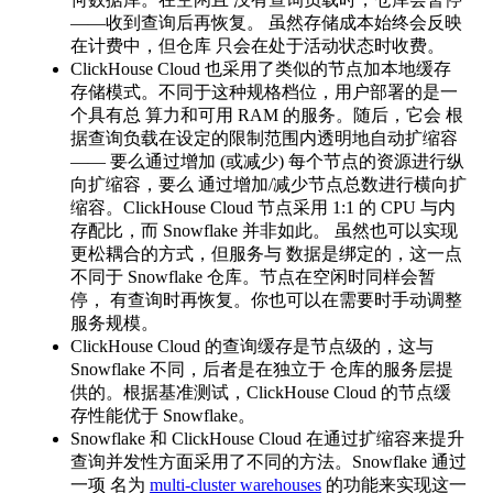
——收到查询后再恢复。 虽然存储成本始终会反映
在计费中，但仓库 只会在处于活动状态时收费。
ClickHouse Cloud 也采用了类似的节点加本地缓存
存储模式。不同于这种规格档位，用户部署的是一
个具有总 算力和可用 RAM 的服务。随后，它会 根
据查询负载在设定的限制范围内透明地自动扩缩容
—— 要么通过增加 (或减少) 每个节点的资源进行纵
向扩缩容，要么 通过增加/减少节点总数进行横向扩
缩容。ClickHouse Cloud 节点采用 1:1 的 CPU 与内
存配比，而 Snowflake 并非如此。 虽然也可以实现
更松耦合的方式，但服务与 数据是绑定的，这一点
不同于 Snowflake 仓库。节点在空闲时同样会暂
停， 有查询时再恢复。你也可以在需要时手动调整
服务规模。
ClickHouse Cloud 的查询缓存是节点级的，这与
Snowflake 不同，后者是在独立于 仓库的服务层提
供的。根据基准测试，ClickHouse Cloud 的节点缓
存性能优于 Snowflake。
Snowflake 和 ClickHouse Cloud 在通过扩缩容来提升
查询并发性方面采用了不同的方法。Snowflake 通过
一项 名为
multi-cluster warehouses
的功能来实现这一