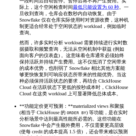
一段时间后自动暂停。暂停后将不再产生费用。实
际上，这个空闲检查时间
最低只能设置为 60 秒
。一
旦收到查询，仓库会在数秒内自动恢复。由于
Snowflake 仅在仓库实际使用时对资源收费，这种机
制更适合经常处于空闲状态的 workload，例如临时
查询。
然而，许多实时分析 workload 需要持续进行实时数
据摄取和频繁查询，无法从空闲机制中获益 (例如
面向客户的仪表盘) 。这意味着仓库通常必须始终
保持活跃并持续产生费用。这不仅抵消了空闲带来
的成本优势，也削弱了 Snowflake 相比其他方案能
够更快恢复到可响应状态所带来的性能优势。当这
种必须保持活跃状态的要求，再结合 ClickHouse
Cloud 在活跃状态下更低的按秒成本时，ClickHouse
Cloud 在这类 workload 上可显著降低总体成本。
**功能定价更可预测：**materialized views 和聚簇
(相当于 ClickHouse 的
) 等功能，是在实时
ORDER BY
分析场景中达到最高性能所必需的。这些功能在
Snowflake 中会产生额外费用，不仅需要更高层级
(使每 credit 的成本提高 1.5 倍) ，还会带来难以预测