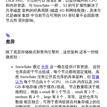
Local SSD。节点则可以 按需扩展，以提供额外的 CPU
和内存资源。与 Snowflake 一样， S3 的可扩展性解决了
共享磁盘 架构的经典局限 (磁盘 I/O 和网络瓶颈)，具体方
式是确保 集群 中当前节点可用的 I/O 吞吐量不会因新增
节点而 受到影响。
差异
除了底层存储格式和查询引擎外，这些架构 还有一些细
微差别：
Snowflake 通过
仓库
这一概念提供计算资源。 这些
仓库由若干节点组成，每个节点都有固定规格。虽
然 Snowflake 没有公开其仓库的具体架构，但
普遍
认为
每个节点由 8 个 vCPU、16 GiB 内存以及 200
GB 本地存储 (用于缓存) 组成。 节点数量取决于规
格档位，例如 x-small 有 1 个节点， small 有 2 个，
medium 有 4 个，large 有 8 个，等等。这些仓库与
数据 相互独立，可用于查询驻留在对象存储上的任
何数据库。在空闲且 没有查询负载时，仓库会暂停