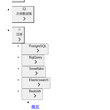
示例数据集
迁移
PostgreSQL
BigQuery
Snowflake
Elasticsearch
Redshift
概览