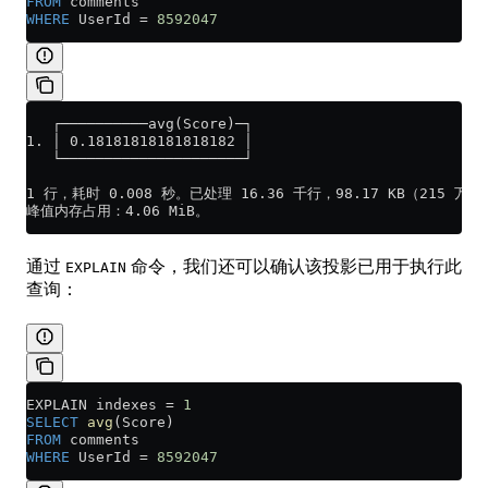
FROM
 comments
WHERE
 UserId 
=
 8592047
   ┌──────────avg(Score)─┐
1. │ 0.18181818181818182 │
   └─────────────────────┘
1 行，耗时 0.008 秒。已处理 16.36 千行，98.17 KB（215 万行
峰值内存占用：4.06 MiB。
通过
命令，我们还可以确认该投影已用于执行此
EXPLAIN
查询：
EXPLAIN indexes 
=
 1
SELECT
 avg
(Score)
FROM
 comments
WHERE
 UserId 
=
 8592047