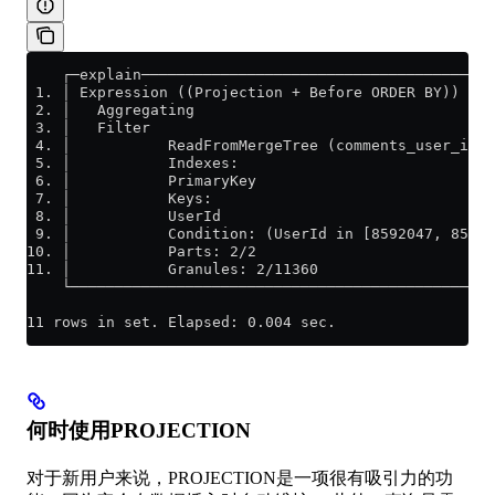
    ┌─explain────────────────────────────────────────
 1. │ Expression ((Projection + Before ORDER BY))    
 2. │   Aggregating                                  
 3. │   Filter                                       
 4. │           ReadFromMergeTree (comments_user_id) 
 5. │           Indexes:                             
 6. │           PrimaryKey                           
 7. │           Keys:                                
 8. │           UserId                               
 9. │           Condition: (UserId in [8592047, 85920
10. │           Parts: 2/2                           
11. │           Granules: 2/11360                    
    └────────────────────────────────────────────────
11 rows in set. Elapsed: 0.004 sec.
何时使用PROJECTION
对于新用户来说，PROJECTION是一项很有吸引力的功