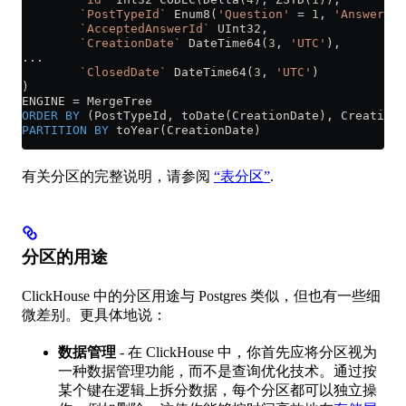
        `PostTypeId`
 Enum8(
'Question'
 =
 1
, 
'Answer'
 =
        `AcceptedAnswerId`
 UInt32,
        `CreationDate`
 DateTime64(
3
, 
'UTC'
),
...
        `ClosedDate`
 DateTime64(
3
, 
'UTC'
)
)
ENGINE 
=
 MergeTree
ORDER BY
 (PostTypeId, toDate(CreationDate), CreationD
PARTITION
 BY
 toYear(CreationDate)
有关分区的完整说明，请参阅
“表分区”
.
分区的用途
ClickHouse 中的分区用途与 Postgres 类似，但也有一些细
微差别。更具体地说：
数据管理
- 在 ClickHouse 中，你首先应将分区视为
一种数据管理功能，而不是查询优化技术。通过按
某个键在逻辑上拆分数据，每个分区都可以独立操