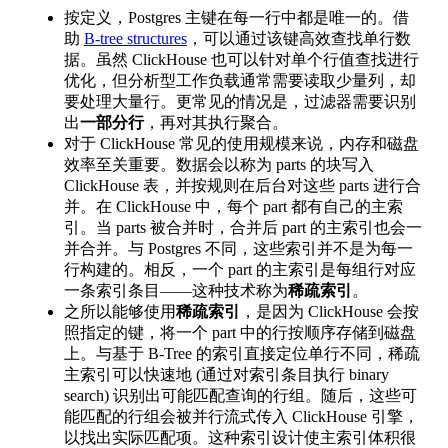
按定义，Postgres 主键在每一行中都是唯一的。借
助
B-tree structures
，可以通过该键高效查找单行数
据。虽然 ClickHouse 也可以针对单个行值查找进行
优化，但分析型工作负载通常需要读取少量列，却
要处理大量行。更常见的情况是，过滤器需要识别
出
一部分行
，再对其执行聚合。
对于 ClickHouse 常见的使用规模来说，内存和磁盘
效率至关重要。数据会以称为 parts 的块写入
ClickHouse 表，并按规则在后台对这些 parts 进行合
并。在 ClickHouse 中，每个 part 都有自己的主索
引。当 parts 被合并时，合并后 part 的主索引也会一
并合并。与 Postgres 不同，这些索引并不是为每一
行构建的。相反，一个 part 的主索引是每组行对应
一条索引条目——这种技术称为
稀疏索引
。
之所以能够使用
稀疏索引
，是因为 ClickHouse 会按
照指定的键，将一个 part 中的行按顺序存储到磁盘
上。与基于 B-Tree 的索引直接定位单行不同，稀疏
主索引可以快速地 (通过对索引条目执行 binary
search) 识别出可能匹配查询的行组。随后，这些可
能匹配的行组会被并行流式传入 ClickHouse 引擎，
以找出实际匹配项。这种索引设计使主索引体积很