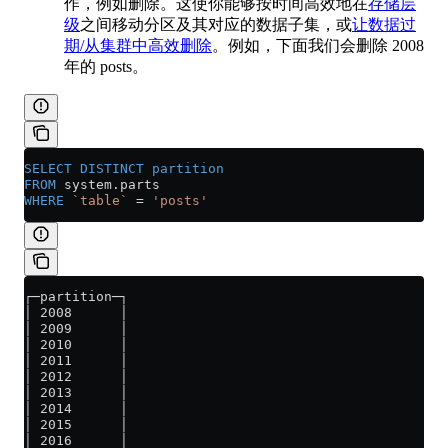
作，例如删除。这使你能够按时间高效地在
存储层
级
之间移动分区及其对应的数据子集，或
让数据过
期/从集群中高效删除
。例如，下面我们会删除 2008
年的 posts。
SELECT DISTINCT
 partition
FROM
 system
.
parts
WHERE
 `table`
 =
 'posts'
┌─partition─┐
│ 2008      │
│ 2009      │
│ 2010      │
│ 2011      │
│ 2012      │
│ 2013      │
│ 2014      │
│ 2015      │
│ 2016      │