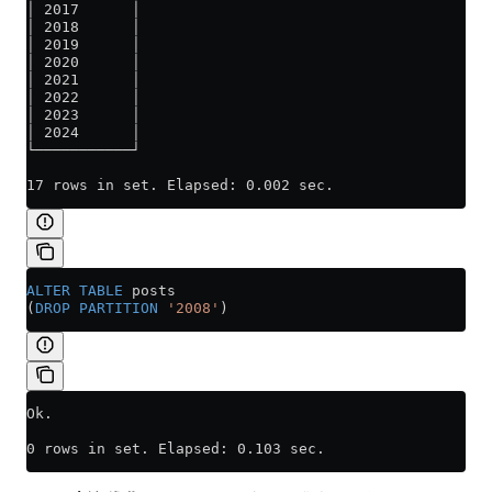
│ 2017      │
│ 2018      │
│ 2019      │
│ 2020      │
│ 2021      │
│ 2022      │
│ 2023      │
│ 2024      │
└───────────┘
17 rows in set. Elapsed: 0.002 sec.
ALTER
 TABLE
 posts
(
DROP
 PARTITION
 '2008'
)
Ok.
0 rows in set. Elapsed: 0.103 sec.