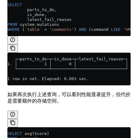
SELECT
        parts_to_do,
        is_done,
        latest_fail_reason
FROM
 system
.
mutations
WHERE
 (
`table`
 =
 'comments'
) 
AND
 (command 
LIKE
 '%MATE
   ┌─parts_to_do─┬─is_done─┬─latest_fail_reason─┐
1. │           1 │       0 │                    │
   └─────────────┴─────────┴────────────────────┘
1 row in set. Elapsed: 0.003 sec.
如果再次执行上述查询，可以看到性能显著提升，但代价
是需要额外的存储空间。
SELECT
 avg
(Score)