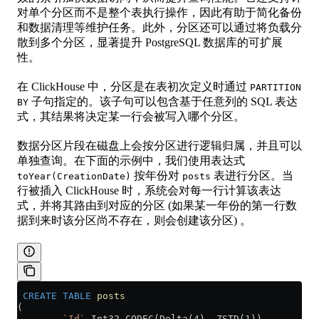
对单个分区而不是整个表执行操作，因此有助于简化备份
和数据清理等维护任务。此外，分区还可以通过将负载分
散到多个分区，显著提升 PostgreSQL 数据库的可扩展
性。
在 ClickHouse 中，分区是在表初次定义时通过
PARTITION
子句指定的。该子句可以包含基于任意列的 SQL 表达
BY
式，其结果将决定某一行会被写入哪个分区。
数据分区片段在磁盘上会按分区进行逻辑归属，并且可以
单独查询。在下面的示例中，我们使用表达式
按年份对
表进行分区。当
toYear(CreationDate)
posts
行被插入 ClickHouse 时，系统会对每一行计算该表达
式，并将其路由到对应的分区 (如果某一年份的第一行数
据到来时该分区尚不存在，则会创建该分区) 。
 CREATE
 TABLE
 posts
(
        `Id`
 Int32 CODEC(Delta(
4
), ZSTD(
1
)),