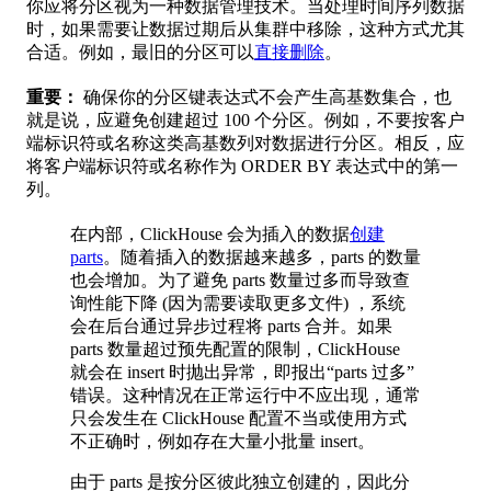
你应将分区视为一种数据管理技术。当处理时间序列数据
时，如果需要让数据过期后从集群中移除，这种方式尤其
合适。例如，最旧的分区可以
直接删除
。
重要：
确保你的分区键表达式不会产生高基数集合，也
就是说，应避免创建超过 100 个分区。例如，不要按客户
端标识符或名称这类高基数列对数据进行分区。相反，应
将客户端标识符或名称作为 ORDER BY 表达式中的第一
列。
在内部，ClickHouse 会为插入的数据
创建
parts
。随着插入的数据越来越多，parts 的数量
也会增加。为了避免 parts 数量过多而导致查
询性能下降 (因为需要读取更多文件) ，系统
会在后台通过异步过程将 parts 合并。如果
parts 数量超过预先配置的限制，ClickHouse
就会在 insert 时抛出异常，即报出“parts 过多”
错误。这种情况在正常运行中不应出现，通常
只会发生在 ClickHouse 配置不当或使用方式
不正确时，例如存在大量小批量 insert。
由于 parts 是按分区彼此独立创建的，因此分