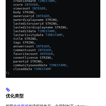
    creationdate 
TIMESTAMP
,
    score 
INTEGER
,
    viewcount 
INTEGER
,
    body STRING,
    owneruserid 
INTEGER
,
    ownerdisplayname STRING,
    lasteditoruserid STRING,
    lasteditordisplayname STRING,
    lasteditdate 
TIMESTAMP
,
    lastactivitydate 
TIMESTAMP
,
    title STRING,
    tags STRING,
    answercount 
INTEGER
,
    commentcount 
INTEGER
,
    favoritecount 
INTEGER
,
    conentlicense STRING,
    parentid STRING,
    communityowneddate 
TIMESTAMP
,
    closeddate 
TIMESTAMP
);
优化类型