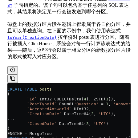
子句指定的。该子句可以包含基于任意列的 SQL 表达
BY
式，其结果将决定某一行会被发送到哪个分区。
磁盘上的数据分区片段在逻辑上都隶属于各自的分区，并
且可以单独查询。在下面的示例中，我们使用表达式
按年份对 posts 表进行分区。随着
toYear(CreationDate)
行被插入 ClickHouse，系统会对每一行计算该表达式的结
果——随后，这些行会以属于相应分区的新数据分区片段
的形式被写入对应分区。
CREATE
 TABLE
 posts
(
        `Id`
 Int32 CODEC(Delta(
4
), ZSTD(
1
)),
        `PostTypeId`
 Enum8(
'Question'
 =
 1
, 
'Answer'
 =
        `AcceptedAnswerId`
 UInt32,
        `CreationDate`
 DateTime64(
3
, 
'UTC'
),
...
        `ClosedDate`
 DateTime64(
3
, 
'UTC'
)
)
ENGINE 
=
 MergeTree