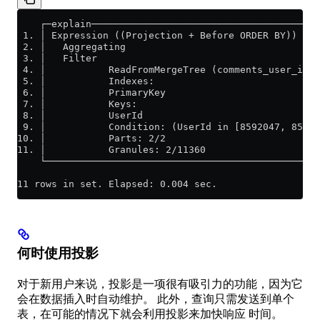
    ┌─explain────────────────────────────────────────
 1. │ Expression ((Projection + Before ORDER BY))    
 2. │   Aggregating                                  
 3. │   Filter                                       
 4. │           ReadFromMergeTree (comments_user_id) 
 5. │           Indexes:                             
 6. │           PrimaryKey                           
 7. │           Keys:                                
 8. │           UserId                               
 9. │           Condition: (UserId in [8592047, 85920
10. │           Parts: 2/2                           
11. │           Granules: 2/11360                    
    └────────────────────────────────────────────────
11 rows in set. Elapsed: 0.004 sec.
何时使用投影
对于新用户来说，投影是一项很有吸引力的功能，因为它
会在数据插入时自动维护。 此外，查询只需发送到单个
表，在可能的情况下就会利用投影来加快响应 时间。