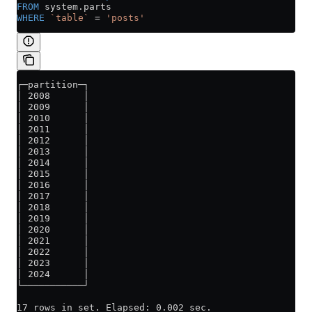
FROM
 system
.
parts
WHERE
 `table`
 =
 'posts'
┌─partition─┐
│ 2008      │
│ 2009      │
│ 2010      │
│ 2011      │
│ 2012      │
│ 2013      │
│ 2014      │
│ 2015      │
│ 2016      │
│ 2017      │
│ 2018      │
│ 2019      │
│ 2020      │
│ 2021      │
│ 2022      │
│ 2023      │
│ 2024      │
└───────────┘
17 rows in set. Elapsed: 0.002 sec.