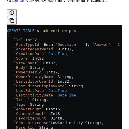
按照
此处所述
的流程操作后，会得到如下 schema：
CREATE
 TABLE
 stackoverflow
.posts
(
   `Id`
 Int32,
   `PostTypeId`
 Enum(
'Question'
 =
 1
, 
'Answer'
 =
 2
, 
'W
   `AcceptedAnswerId`
 UInt32,
   `CreationDate`
 DateTime
,
   `Score`
 Int32,
   `ViewCount`
 UInt32,
   `Body`
 String,
   `OwnerUserId`
 Int32,
   `OwnerDisplayName`
 String,
   `LastEditorUserId`
 Int32,
   `LastEditorDisplayName`
 String,
   `LastEditDate`
 DateTime
,
   `LastActivityDate`
 DateTime
,
   `Title`
 String,
   `Tags`
 String,
   `AnswerCount`
 UInt16,
   `CommentCount`
 UInt8,
   `FavoriteCount`
 UInt8,
   `ContentLicense`
LowCardinality(String),
   `ParentId`
 String,