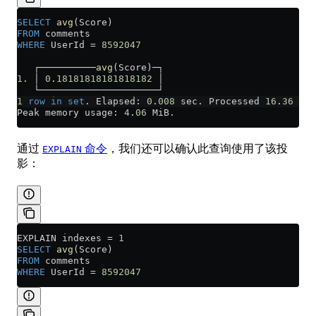
SELECT
 avg
(Score)
FROM
 comments
WHERE
 UserId 
=
 8592047
   ┌──────────
avg
(Score)─┐
1
. │ 
0
.
18181818181818182
 │
   └─────────────────────┘
1
 row
 in
 set
. Elapsed: 
0
.
008
 sec. Processed 
16
.
36
 tho
Peak memory usage: 
4
.
06
 MiB.
通过
命令
，我们还可以确认此查询使用了该投
EXPLAIN
影：
EXPLAIN indexes 
=
 1
SELECT
 avg
(Score)
FROM
 comments
WHERE
 UserId 
=
 8592047