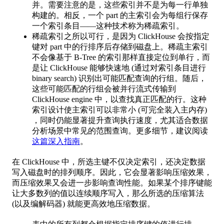
并。需要注意的是，这些索引并不是为每一行单独
构建的。相反，一个 part 的主索引会为每组行保存
一个索引条目——这种技术称为稀疏索引。
稀疏索引之所以可行，是因为 ClickHouse 会按指定
键对 part 中的行排序后存储到磁盘上。稀疏主索引
不会像基于 B-Tree 的索引那样直接定位到单行，而
是让 ClickHouse 能够快速地 (通过对索引条目进行
binary search) 识别出可能匹配查询的行组。随后，
这些可能匹配的行组会被并行流式传输到
ClickHouse engine 中，以查找真正匹配的行。这种
索引设计使主索引可以非常小 (可完全装入主内存)
，同时仍能显著提升查询执行速度，尤其适合数据
分析场景中常见的范围查询。更多细节，建议阅读
这篇深入指南
。
在 ClickHouse 中，所选主键不仅决定索引，还决定数据
写入磁盘时的排列顺序。因此，它会显著影响压缩效果，
而压缩效果又会进一步影响查询性能。如果某个排序键能
让大多数列的值以连续顺序写入，那么所选的压缩算法
(以及编解码器) 就能更高效地压缩数据。