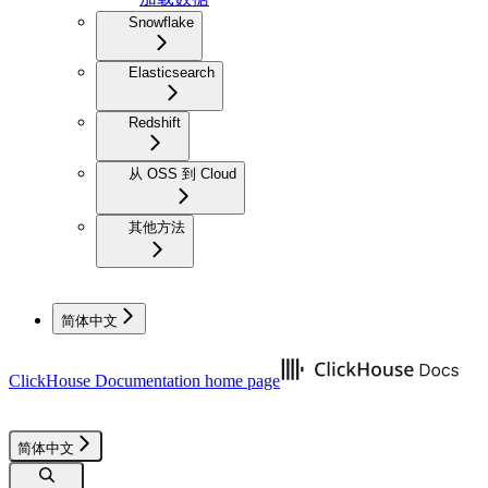
Snowflake
Elasticsearch
Redshift
从 OSS 到 Cloud
其他方法
简体中文
ClickHouse Documentation
home page
简体中文