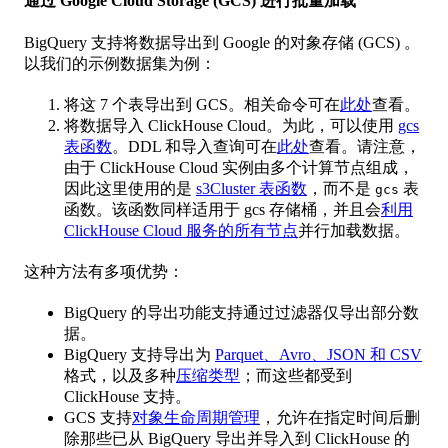
通过 Google Cloud Storage (GCS) 进行批量加载
BigQuery 支持将数据导出到 Google 的对象存储 (GCS) 。
以我们的示例数据集为例：
将这 7 个表导出到 GCS。相关命令可在
此处
查看。
将数据导入 ClickHouse Cloud。为此，可以使用
gcs
表函数
。DDL 和导入查询可在
此处
查看。请注意，
由于 ClickHouse Cloud 实例由多个计算节点组成，
因此这里使用的是
s3Cluster 表函数
，而不是
表
gcs
函数。该函数同样适用于 gcs 存储桶，并且会
利用
ClickHouse Cloud 服务的所有节点
并行加载数据。
这种方法有多项优势：
BigQuery 的导出功能支持通过过滤器仅导出部分数
据。
BigQuery 支持导出为
Parquet、Avro、JSON 和 CSV
格式，以及多种
压缩类型
；而这些都受到
ClickHouse 支持。
GCS 支持
对象生命周期管理
，允许在指定时间后删
除那些已从 BigQuery 导出并导入到 ClickHouse 的