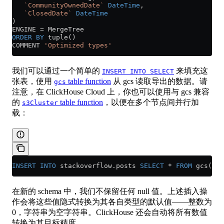
   `CommunityOwnedDate`
 DateTime
,
   `ClosedDate`
 DateTime
)
ENGINE 
=
 MergeTree
ORDER BY
 tuple()
COMMENT 
'Optimized types'
我们可以通过一个简单的
来填充这
INSERT INTO SELECT
张表，使用
table function
从 gcs 读取导出的数据。请
gcs
注意，在 ClickHouse Cloud 上，你也可以使用与 gcs 兼容
的
table function
，以便在多个节点间并行加
s3Cluster
载：
INSERT INTO
 stackoverflow
.
posts
 SELECT
 *
 FROM
 gcs( 
'g
在新的 schema 中，我们不保留任何 null 值。上述插入操
作会将这些值隐式转换为其各自类型的默认值——整数为
0，字符串为空字符串。ClickHouse 还会自动将所有数值
转换为其目标精度。