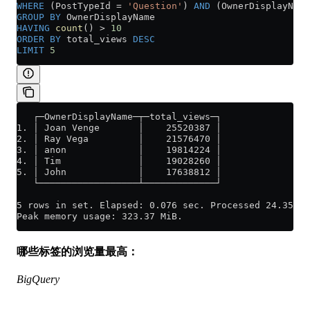
WHERE
 (PostTypeId 
=
 'Question'
) 
AND
 (OwnerDisplayName
GROUP BY
 OwnerDisplayName
HAVING
 count
() 
>
 10
ORDER BY
 total_views 
DESC
LIMIT
 5
   ┌─OwnerDisplayName─┬─total_views─┐
1. │ Joan Venge       │    25520387 │
2. │ Ray Vega         │    21576470 │
3. │ anon             │    19814224 │
4. │ Tim              │    19028260 │
5. │ John             │    17638812 │
   └──────────────────┴─────────────┘
5 rows in set. Elapsed: 0.076 sec. Processed 24.35 mi
Peak memory usage: 323.37 MiB.
哪些标签的浏览量最高：
BigQuery