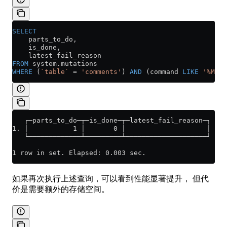
SELECT
    parts_to_do,
    is_done,
    latest_fail_reason
FROM
 system
.
mutations
WHERE
 (
`table`
 =
 'comments'
) 
AND
 (command 
LIKE
 '%MATE
   ┌─parts_to_do─┬─is_done─┬─latest_fail_reason─┐
1. │           1 │       0 │                    │
   └─────────────┴─────────┴────────────────────┘
1 row in set. Elapsed: 0.003 sec.
如果再次执行上述查询，可以看到性能显著提升， 但代
价是需要额外的存储空间。