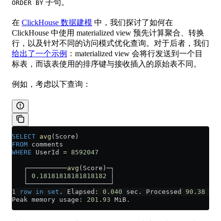
子句。
ORDER BY
在
ClickHouse 数据建模
中，我们探讨了如何在
ClickHouse 中使用 materialized view 预先计算聚合、转换
行，以及针对不同的访问模式优化查询。对于后者，我们
给出了一个示例
：materialized view 会将行发送到一个目
标表，而该表使用的排序键与接收插入的原始表不同。
例如，考虑以下查询：
SELECT
 avg
(Score)
FROM
 comments
WHERE
 UserId 
=
 8592047
   ┌──────────
avg
(Score)─┐
   │ 
0
.
18181818181818182
 │
   └─────────────────────┘
1
 row
 in
 set
. Elapsed: 
0
.
040
 sec. Processed 
90
.
38
 mil
Peak memory usage: 
201
.
93
 MiB.