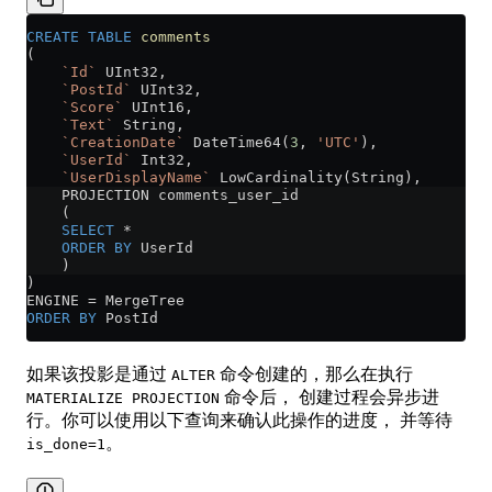
CREATE
 TABLE
 comments
(
    `Id`
 UInt32,
    `PostId`
 UInt32,
    `Score`
 UInt16,
    `Text`
 String,
    `CreationDate`
 DateTime64(
3
, 
'UTC'
),
    `UserId`
 Int32,
    `UserDisplayName`
 LowCardinality(String),
    PROJECTION comments_user_id
    (
    SELECT
 *
    ORDER BY
 UserId
    )
)
ENGINE 
=
 MergeTree
ORDER BY
 PostId
如果该投影是通过
命令创建的，那么在执行
ALTER
命令后， 创建过程会异步进
MATERIALIZE PROJECTION
行。你可以使用以下查询来确认此操作的进度， 并等待
。
is_done=1