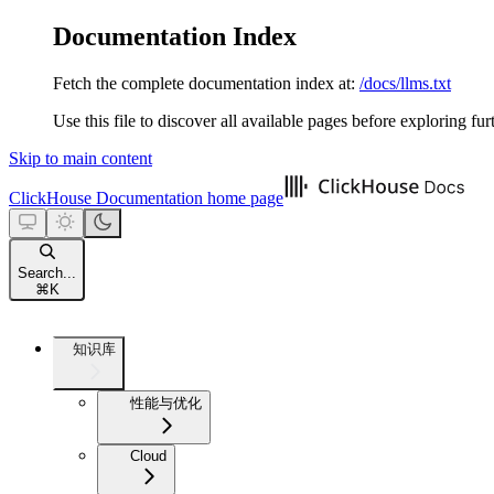
Documentation Index
Fetch the complete documentation index at:
/docs/llms.txt
Use this file to discover all available pages before exploring fur
Skip to main content
ClickHouse Documentation
home page
Search...
⌘
K
知识库
性能与优化
Cloud