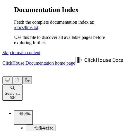
Documentation Index
Fetch the complete documentation index at:
/docs/llms.txt
Use this file to discover all available pages before
exploring further.
Skip to main content
ClickHouse Documentation
home page
Search...
⌘
K
知识库
性能与优化