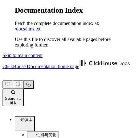
Documentation Index
Fetch the complete documentation index at:
/docs/llms.txt
Use this file to discover all available pages before
exploring further.
Skip to main content
ClickHouse Documentation
home page
Search...
⌘
K
知识库
性能与优化