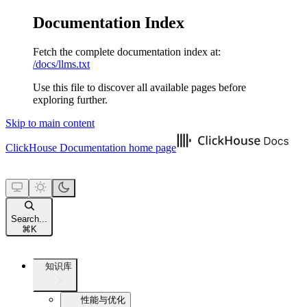
Documentation Index
Fetch the complete documentation index at:
/docs/llms.txt
Use this file to discover all available pages before
exploring further.
Skip to main content
ClickHouse Documentation
home page
Search...
⌘
K
知识库
性能与优化