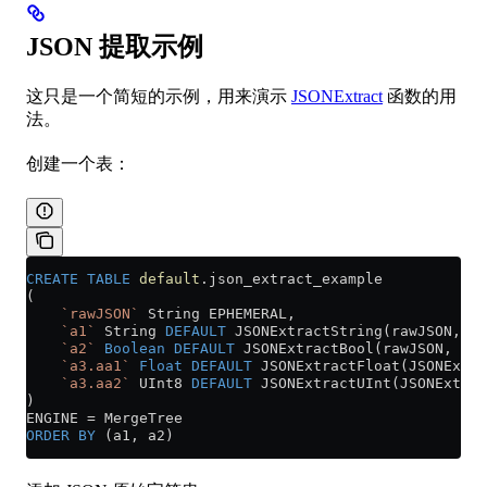
JSON 提取示例
这只是一个简短的示例，用来演示
JSONExtract
函数的用
法。
创建一个表：
CREATE
 TABLE
 default
.json_extract_example
(
    `rawJSON`
 String EPHEMERAL,
    `a1`
 String 
DEFAULT
 JSONExtractString(rawJSON, 
'a
    `a2`
 Boolean
 DEFAULT
 JSONExtractBool(rawJSON, 
'a2
    `a3.aa1`
 Float
 DEFAULT
 JSONExtractFloat(JSONExtra
    `a3.aa2`
 UInt8 
DEFAULT
 JSONExtractUInt(JSONExtrac
)
ENGINE 
=
 MergeTree
ORDER BY
 (a1, a2)