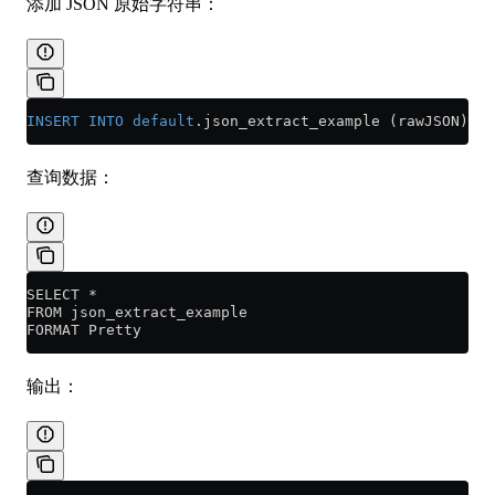
添加 JSON 原始字符串：
INSERT INTO
 default
.json_extract_example (rawJSON) 
VA
查询数据：
SELECT *
FROM json_extract_example
FORMAT Pretty
输出：