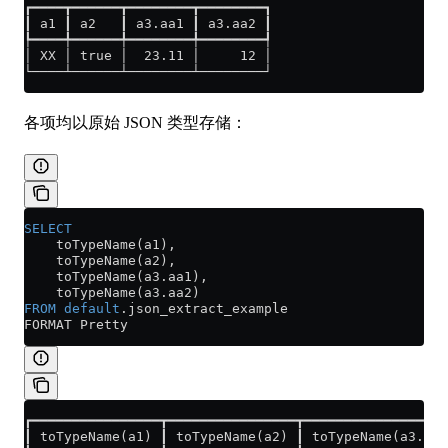
┏━━━━┳━━━━━━┳━━━━━━━━┳━━━━━━━━┓
┃ a1 ┃ a2   ┃ a3.aa1 ┃ a3.aa2 ┃
┡━━━━╇━━━━━━╇━━━━━━━━╇━━━━━━━━┩
│ XX │ true │  23.11 │     12 │
└────┴──────┴────────┴────────┘
各项均以原始 JSON 类型存储：
SELECT
    toTypeName(a1),
    toTypeName(a2),
    toTypeName(
a3
.
aa1
),
    toTypeName(
a3
.
aa2
)
FROM
 default
.json_extract_example
FORMAT Pretty
┏━━━━━━━━━━━━━━━━┳━━━━━━━━━━━━━━━━┳━━━━━━━━━━━━━━━━━━
┃ toTypeName(a1) ┃ toTypeName(a2) ┃ toTypeName(a3.aa1