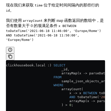
现在我们来获取
位于给定时间间隔内的那些行的
time
。
id
我们使用
来判断 map 函数返回的数组中，是
arrayCount
否有数量大于 0 的项满足条件
x BETWEEN
toDateTime('2021-06-18 11:46:00', 'Europe/Rome')
AND toDateTime('2021-06-18 11:50:00',
'Europe/Rome')
clickhousebook
.
local
 :) 
SELECT
                            _id,
                            arrayMap(x 
->
 parseDateTi
                        FROM
                            sample_json_objects_array
                        WHERE
                            arrayCount(
                                x 
->
 x 
BETWEEN
 toDate
                                AND
 toDateTime(
'2021-
                                arrayMap(x 
->
 parseDa
                            ) 
>
 0
;