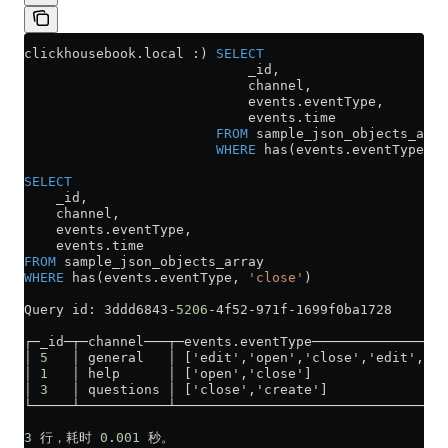
clickhousebook
.
local
 :) 
SELECT
                            _id,
                            channel,
                            events
.
eventType
,
                            events
.
time
                        FROM
 sample_json_objects_arra
                        WHERE
 has(
events
.
eventType
, 
'
SELECT
    _id,
    channel,
    events
.
eventType
,
    events
.
time
FROM
 sample_json_objects_array
WHERE
 has(
events
.
eventType
, 
'close'
)
Query id: 3ddd6843
-
5206
-
4f52
-
971f
-
1699f0ba1728
┌─_id─┬─channel───┬─
events
.
eventType
─────────────────
│ 
5
   │ general   │ ['edit','open','close','edit','e
│ 
1
   │ help      │ ['open','close']                
│ 
3
   │ questions │ ['close','create']              
└─────┴───────────┴──────────────────────────────────
3
 行，耗时 
0
.
001
 秒。 