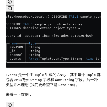
clickhousebook
.
local
 :) DESCRIBE 
TABLE
 sample_json_ob
DESCRIBE 
TABLE
 sample_json_objects_array
SETTINGS describe_extend_object_types 
=
 1
Query id: 302c0c84
-
1b63
-
4f60
-
ad95
-
d91c0267b0d4
┌─
name
────┬─
type
─────────────────────────────────────
│ rawJSON │ String                                   
│ _id     │ String                                   
│ channel │ String                                   
│ events  │ 
Array
(Tuple(eventType String, 
time
 String
└─────────┴──────────────────────────────────────────
是一个由
组成的
Array
，其中每个
都
Events
Tuple
Tuple
包含
eventType
字段和
time
字段。后一种
String
String
类型并不理想 (我们更希望它是
) 。
DateTime
来看一下数据：