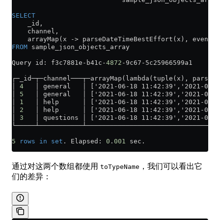
SELECT
    _id,
    channel,
    arrayMap(x 
->
 parseDateTimeBestEffort(x), 
events
.
FROM
 sample_json_objects_array
Query id: f3c7881e
-
b41c
-
4872
-
9c67
-
5c25966599a1
┌─_id─┬─channel───┬─arrayMap(lambda(tuple(x), parseDa
│ 
4
   │ general   │ ['2021-06-18 11:42:39','2021-06-1
│ 
5
   │ general   │ ['2021-06-18 11:42:39','2021-06-1
│ 
1
   │ help      │ ['2021-06-18 11:42:39','2021-06-1
│ 
2
   │ help      │ ['2021-06-18 11:42:39','2021-06-1
│ 
3
   │ questions │ ['2021-06-18 11:42:39','2021-06-1
└─────┴───────────┴──────────────────────────────────
5
 rows
 in
 set
. Elapsed: 
0
.
001
 sec.
通过对这两个数组都使用
，我们可以看出它
toTypeName
们的差异：