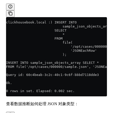
clickhousebook.local :) INSERT INTO
                            sample_json_objects_array
                        SELECT
                            *
                        FROM
                            file(
                                '/opt/cases/000000/sa
                                'JSONEachRow'
                            );
INSERT INTO sample_json_objects_array SELECT *
FROM file('/opt/cases/000000/sample.json', 'JSONEachR
Query id: 60c4beab-3c2c-40c1-9c6f-bbbd7118dde3
Ok.
0 rows in set. Elapsed: 0.002 sec.
查看数据推断如何处理 JSON 对象类型：