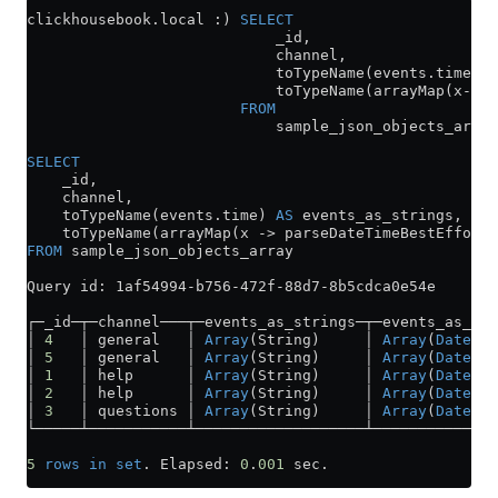
clickhousebook
.
local
 :) 
SELECT
                            _id,
                            channel,
                            toTypeName(
events
.
time
) 
a
                            toTypeName(arrayMap(x
->
pa
                        FROM
                            sample_json_objects_array
SELECT
    _id,
    channel,
    toTypeName(
events
.
time
) 
AS
 events_as_strings,
    toTypeName(arrayMap(x 
->
 parseDateTimeBestEffort(
FROM
 sample_json_objects_array
Query id: 1af54994
-
b756
-
472f
-
88d7
-
8b5cdca0e54e
┌─_id─┬─channel───┬─events_as_strings─┬─events_as_dat
│ 
4
   │ general   │ 
Array
(String)     │ 
Array
(
DateTim
│ 
5
   │ general   │ 
Array
(String)     │ 
Array
(
DateTim
│ 
1
   │ help      │ 
Array
(String)     │ 
Array
(
DateTim
│ 
2
   │ help      │ 
Array
(String)     │ 
Array
(
DateTim
│ 
3
   │ questions │ 
Array
(String)     │ 
Array
(
DateTim
└─────┴───────────┴───────────────────┴──────────────
5
 rows
 in
 set
. Elapsed: 
0
.
001
 sec. 