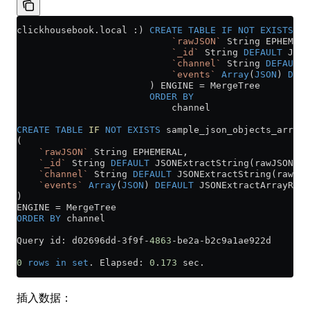
clickhousebook
.
local
 :) 
CREATE
 TABLE
 IF
 NOT
 EXISTS
 sa
                            `rawJSON`
 String EPHEMERA
                            `_id`
 String 
DEFAULT
 JSON
                            `channel`
 String 
DEFAULT
 
                            `events`
 Array
(
JSON
) 
DEFA
                        ) ENGINE 
=
 MergeTree
                        ORDER BY
                            channel
CREATE
 TABLE
 IF
 NOT
 EXISTS
 sample_json_objects_array
(
    `rawJSON`
 String EPHEMERAL,
    `_id`
 String 
DEFAULT
 JSONExtractString(rawJSON, 
'
    `channel`
 String 
DEFAULT
 JSONExtractString(rawJSO
    `events`
 Array
(
JSON
) 
DEFAULT
 JSONExtractArrayRaw(
)
ENGINE 
=
 MergeTree
ORDER BY
 channel
Query id: d02696dd
-
3f9f
-
4863
-
be2a
-
b2c9a1ae922d
0
 rows
 in
 set
. Elapsed: 
0
.
173
 sec. 
插入数据：