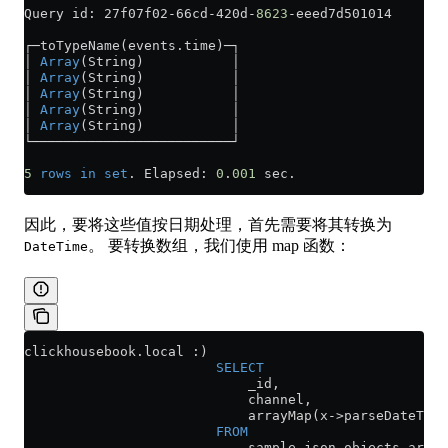
Query id: 27f07f02
-
66cd
-
420d
-
8623
-
eeed7d501014
┌─toTypeName(
events
.
time
)─┐
│ 
Array
(String)           │
│ 
Array
(String)           │
│ 
Array
(String)           │
│ 
Array
(String)           │
│ 
Array
(String)           │
└─────────────────────────┘
5
 rows
 in
 set
. Elapsed: 
0
.
001
 sec. 
因此，要将这些值按日期处理，首先需要将其转换为
。 要转换数组，我们使用 map 函数：
DateTime
clickhousebook
.
local
 :) 
                        SELECT
                            _id,
                            channel,
                            arrayMap(x
->
parseDateTime
                        FROM
                            sample_json_objects_array