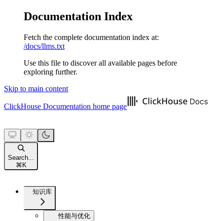
Documentation Index
Fetch the complete documentation index at:
/docs/llms.txt
Use this file to discover all available pages before
exploring further.
Skip to main content
ClickHouse Documentation
home page
Search...
⌘
K
知识库
性能与优化