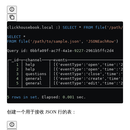
clickhousebook
.
local
 :) 
SELECT
 *
 FROM
 file
(
'/path/to/
SELECT
 *
FROM
 file
(
'/path/to/sample.json'
, 
'JSONEachRow'
)
Query id: 0bbfa09f
-
ac7f
-
4a1e
-
9227
-
2961b5ffc2d4
┌─_id─┬─channel───┬─events───────────────────────────
│   
1
 │ help      │ [{'eventType':'open','time':'2021
│   
2
 │ help      │ [{'eventType':'open','time':'2021
│   
3
 │ questions │ [{'eventType':'close','time':'202
│   
4
 │ general   │ [{'eventType':'create','time':'20
│   
5
 │ general   │ [{'eventType':'edit','time':'202
└─────┴───────────┴──────────────────────────────────
5
 rows
 in
 set
. Elapsed: 
0
.
001
 sec. 
创建一个用于接收 JSON 行的表：