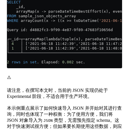
SELECT
    _id,
    arrayMap(x 
->
 parseDateTimeBestEffort(x), 
events
.
FROM
 sample_json_objects_array
WHERE
 arrayCount(x 
->
 ((x 
>=
 toDateTime(
'2021-06-18 1
Query id: d4882fc3
-
9f99
-
4e87
-
9f89
-
47683f10656d
┌─_id─┬─arrayMap(lambda(tuple(x), parseDateTimeBestEf
│ 
4
   │ ['2021-06-18 11:42:39','2021-06-18 11:47:29']
│ 
1
   │ ['2021-06-18 11:42:39','2021-06-18 11:48:05']
└─────┴──────────────────────────────────────────────
2
 rows
 in
 set
. Elapsed: 
0
.
002
 sec. 
⚠️
请注意，在撰写本文时，当前的 JSON 实现仍处于
Experimental 阶段，不适合用于生产环境。
本示例重点展示了如何快速导入 JSON 并开始对其进行查
询，同时也体现了一种权衡：为了使用方便，我们将
JSON 对象导入为
类型，无需预先指定 schema。这
JSON
对于快速测试很方便；但如果要长期使用这些数据，则应