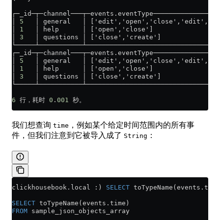
┌─_id─┬─channel───┬─
events
.
eventType
─────────────────
│ 
5
   │ general   │ ['edit','open','close','edit','ed
│ 
1
   │ help      │ ['open','close']                 
│ 
3
   │ questions │ ['close','create']               
└─────┴───────────┴──────────────────────────────────
┌─_id─┬─channel───┬─
events
.
eventType
─────────────────
│ 
5
   │ general   │ ['edit','open','close','edit','ed
│ 
1
   │ help      │ ['open','close']                 
│ 
3
   │ questions │ ['close','create']               
└─────┴───────────┴──────────────────────────────────
6
 行，耗时 
0
.
001
 秒。 
我们想查询
，例如某个给定时间范围内的所有事
time
件，但我们注意到它被导入成了
：
String
clickhousebook
.
local
 :) 
SELECT
 toTypeName(
events
.
time
SELECT
 toTypeName(
events
.
time
)
FROM
 sample_json_objects_array