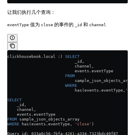
让我们执行几个查询：
值为
的事件的
和
eventType
close
_id
channel
clickhousebook
.
local
 :) 
SELECT
                            _id,
                            channel,
                            events
.
eventType
                        FROM
                            sample_json_objects_array
                        WHERE
                            has(
events
.
eventType
,
'clo
SELECT
    _id,
    channel,
    events
.
eventType
FROM
 sample_json_objects_array
WHERE
 has(
events
.
eventType
, 
'close'
)
Query id: 033a0c56
-
7bfa
-
4261
-
a334
-
7323bdc40f87