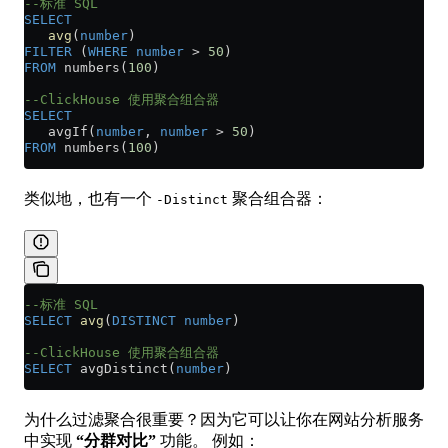
--标准 SQL
SELECT
   avg
(
number
)
FILTER
 (
WHERE
 number
 >
 50
)
FROM
 numbers(
100
)
--ClickHouse 使用聚合组合器
SELECT
   avgIf(
number
, 
number
 >
 50
)
FROM
 numbers(
100
)
类似地，也有一个
聚合组合器：
-Distinct
--标准 SQL
SELECT
 avg
(
DISTINCT
 number
)
--ClickHouse 使用聚合组合器
SELECT
 avgDistinct(
number
)
为什么过滤聚合很重要？因为它可以让你在网站分析服务
中实现
“分群对比”
功能。 例如：