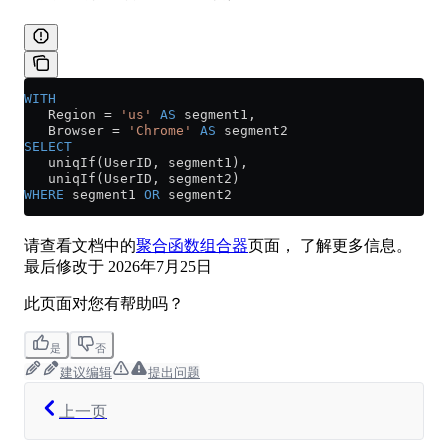
WITH
   Region 
=
 'us'
 AS
 segment1,
   Browser 
=
 'Chrome'
 AS
 segment2
SELECT
   uniqIf(UserID, segment1),
   uniqIf(UserID, segment2)
WHERE
 segment1 
OR
 segment2
请查看文档中的
聚合函数组合器
页面， 了解更多信息。
最后修改于
2026年7月25日
此页面对您有帮助吗？
是
否
建议编辑
提出问题
上一页