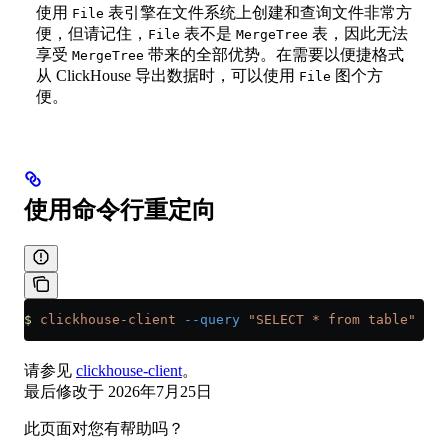
使用
表引擎在文件系统上创建和查询文件非常方
File
便，但请记住，
表不是
表，因此无法
File
MergeTree
享受
带来的全部优势。在需要以便捷格式
MergeTree
从 ClickHouse 导出数据时，可以使用
图个方
File
便。
使用命令行重定向
$
 clickhouse-client
 --query
 "SELECT * from table"
 --f
请参见
clickhouse-client
。
最后修改于
2026年7月25日
此页面对您有帮助吗？