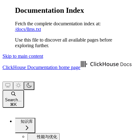
Documentation Index
Fetch the complete documentation index at:
/docs/llms.txt
Use this file to discover all available pages before
exploring further.
Skip to main content
ClickHouse Documentation
home page
Search...
⌘
K
知识库
性能与优化