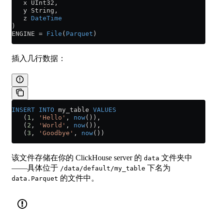
   x UInt32,
   y String,
   z 
DateTime
)
ENGINE 
=
 File
(
Parquet
)
插入几行数据：
INSERT INTO
 my_table 
VALUES
   (
1
, 
'Hello'
, 
now
()),
   (
2
, 
'World'
, 
now
()),
   (
3
, 
'Goodbye'
, 
now
())
该文件存储在你的 ClickHouse server 的
文件夹中
data
——具体位于
下名为
/data/default/my_table
的文件中。
data.Parquet