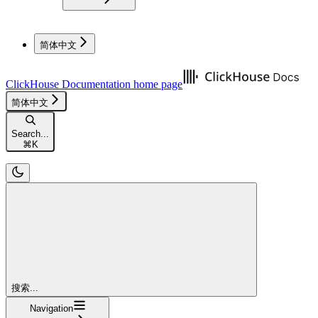
简体中文
ClickHouse Documentation
home page
简体中文
Search...
⌘
K
搜索...
Navigation