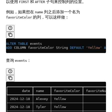
以使用
和
子句来控制列的位置。
FIRST
AFTER
例如，如果想在
列之后添加一个名为
name
的列，可以这样做：
favoriteColor
ALTER
 TABLE
 events
ADD
 COLUMN favoriteColor String 
DEFAULT
 'Yellow'
 AFTE
查询
：
events
┏━━━━━━━━━━━━┳━━━━━━━━┳━━━━━━━━━━━━━━━┳━━━━━━━━━━━━━━
┃       date ┃ name   ┃ favoriteColor ┃ favoriteNumbe
┡━━━━━━━━━━━━╇━━━━━━━━╇━━━━━━━━━━━━━━━╇━━━━━━━━━━━━━━
│ 2024-12-18 │ Alexey │ Yellow        │             9
├────────────┼────────┼───────────────┼──────────────
│ 2024-12-18 │ Tyler  │ Yellow        │              
├────────────┼────────┼───────────────┼──────────────