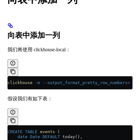
向表中添加一列
我们将使用 clickhouse-local：
clickhouse
 -m
 --output_format_pretty_row_numbers=
假设我们有如下表：
CREATE
 TABLE
 events
 (
    date
 Date
 DEFAULT
 today(), 