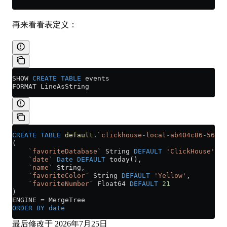
再来看看表定义：
SHOW 
CREATE
 TABLE
 events
FORMAT LineAsString
CREATE
 TABLE
 default
.
`clickhouse-local-ab404c86-56cc-
(
    `favoriteDatabase`
 String 
DEFAULT
 'ClickHouse'
,
    `date`
 Date
 DEFAULT
 today(),
    `name`
 String,
    `favoriteColor`
 String 
DEFAULT
 'Yellow'
,
    `favoriteNumber`
 Float64 
DEFAULT
 21
)
ENGINE 
=
 MergeTree
ORDER BY
 date
最后修改于
2026年7月25日