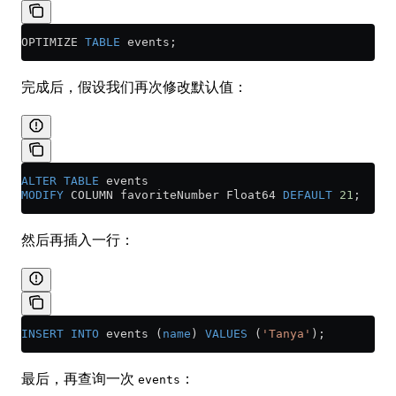
OPTIMIZE 
TABLE
 events;
完成后，假设我们再次修改默认值：
ALTER
 TABLE
 events 
MODIFY
 COLUMN favoriteNumber Float64 
DEFAULT
 21
;
然后再插入一行：
INSERT INTO
 events (
name
) 
VALUES
 (
'Tanya'
);
最后，再查询一次
：
events