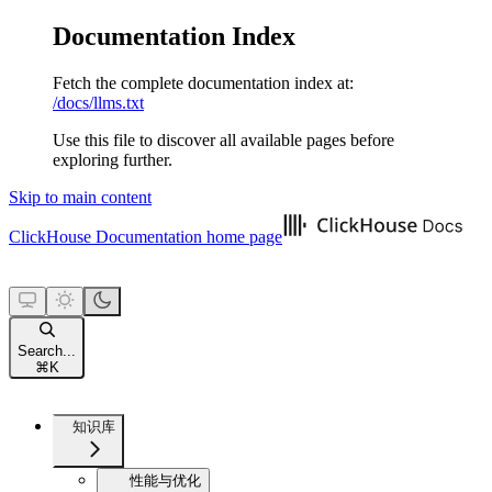
Documentation Index
Fetch the complete documentation index at:
/docs/llms.txt
Use this file to discover all available pages before
exploring further.
Skip to main content
ClickHouse Documentation
home page
Search...
⌘
K
知识库
性能与优化