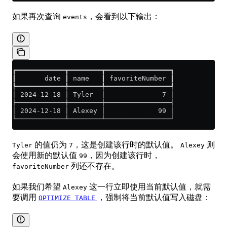
如果再次查询
，会看到以下输出：
events
┏━━━━━━━━━━━━┳━━━━━━━━┳━━━━━━━━━━━━━━━━┓
┃       date ┃ name   ┃ favoriteNumber ┃
┡━━━━━━━━━━━━╇━━━━━━━━╇━━━━━━━━━━━━━━━━┩
│ 2024-12-18 │ Tyler  │              7 │
├────────────┼────────┼────────────────┤
│ 2024-12-18 │ Alexey │             99 │
└────────────┴────────┴────────────────┘
的值仍为
，这是创建该行时的默认值。
则
Tyler
7
Alexey
会使用新的默认值
，因为创建该行时，
99
列还不存在。
favoriteNumber
如果我们希望
这一行立即使用当前默认值，就需
Alexey
要调用
，强制将当前默认值写入磁盘：
OPTIMIZE TABLE