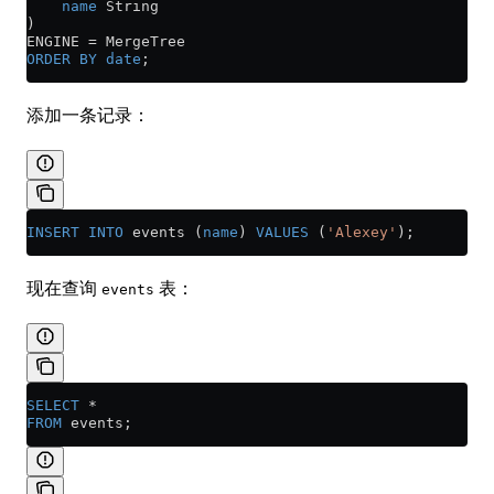
    name
 String
) 
ENGINE 
=
 MergeTree
ORDER BY
 date
;
添加一条记录：
INSERT INTO
 events (
name
) 
VALUES
 (
'Alexey'
);
现在查询
表：
events
SELECT
 *
FROM
 events;