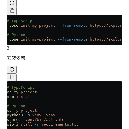
# TypeScript
moose
 init
 my-project
 --from-remote
 https://explorer:
# Python
moose
 init
 my-project
 --from-remote
 https://explorer:
3
安装依赖
# TypeScript
cd
 my-project
npm
 install
# Python
cd
 my-project
python3
 -m
 venv
 .venv
source
 .venv/bin/activate
pip
 install
 -r
 requirements.txt