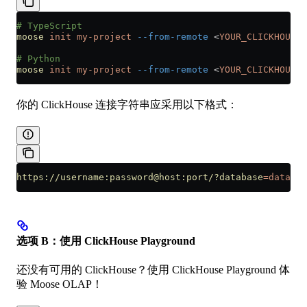
# TypeScript
moose
 init
 my-project
 --from-remote
 <
YOUR_CLICKHOUSE_
# Python
moose
 init
 my-project
 --from-remote
 <
YOUR_CLICKHOUSE_
你的 ClickHouse 连接字符串应采用以下格式：
https://username:password@host:port/?database
=databas
选项 B：使用 ClickHouse Playground
还没有可用的 ClickHouse？使用 ClickHouse Playground 体
验 Moose OLAP！