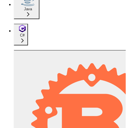
Java
C#