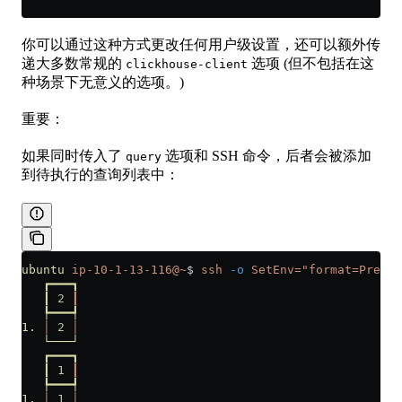
你可以通过这种方式更改任何用户级设置，还可以额外传
递大多数常规的
选项 (但不包括在这
clickhouse-client
种场景下无意义的选项。)
重要：
如果同时传入了
选项和 SSH 命令，后者会被添加
query
到待执行的查询列表中：
ubuntu
 ip-10-1-13-116@~
$ 
ssh
 -o
 SetEnv="format=Pretty
   ┏━━━┓
   ┃
 2
 ┃
   ┡━━━┩
1.
 │
 2
 │
   └───┘
   ┏━━━┓
   ┃
 1
 ┃
   ┡━━━┩
1.
 │
 1
 │