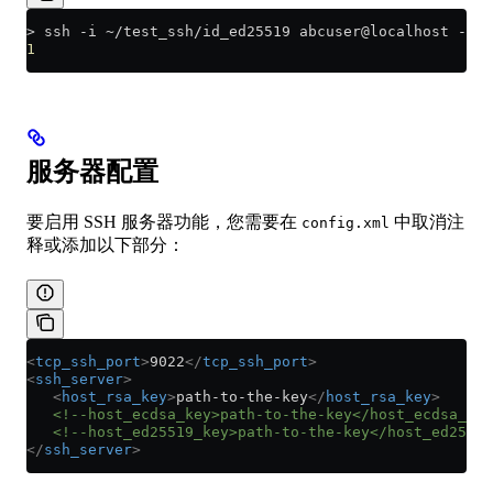
>
 ssh -i 
~
/test_ssh/id_ed25519 abcuser@localhost -p 9
1
服务器配置
要启用 SSH 服务器功能，您需要在
中取消注
config.xml
释或添加以下部分：
<
tcp_ssh_port
>
9022
</
tcp_ssh_port
>
<
ssh_server
>
   <
host_rsa_key
>
path-to-the-key
</
host_rsa_key
>
   <!--host_ecdsa_key>path-to-the-key</host_ecdsa_key
   <!--host_ed25519_key>path-to-the-key</host_ed25519
</
ssh_server
>