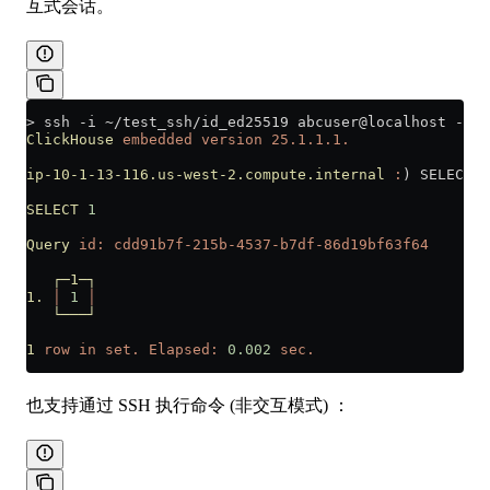
互式会话。
>
 ssh -i 
~
/test_ssh/id_ed25519 abcuser@localhost -p 9
ClickHouse
 embedded
 version
 25.1.1.1.
ip-10-1-13-116.us-west-2.compute.internal
 :
) SELECT 1
SELECT
 1
Query
 id:
 cdd91b7f-215b-4537-b7df-86d19bf63f64
   ┌─1─┐
1.
 │
 1
 │
   └───┘
1
 row
 in
 set.
 Elapsed:
 0.002
 sec.
也支持通过 SSH 执行命令 (非交互模式) ：