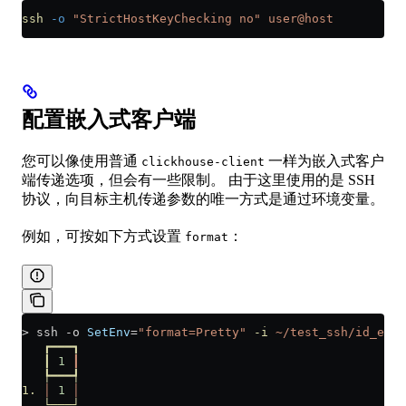
ssh
 -o
 "StrictHostKeyChecking no"
 user@host
配置嵌入式客户端
您可以像使用普通
一样为嵌入式客户
clickhouse-client
端传递选项，但会有一些限制。 由于这里使用的是 SSH
协议，向目标主机传递参数的唯一方式是通过环境变量。
例如，可按如下方式设置
：
format
>
 ssh -o 
SetEnv
=
"format=Pretty"
 -i
 ~/test_ssh/id_ed25
   ┏━━━┓
   ┃
 1
 ┃
   ┡━━━┩
1.
 │
 1
 │
   └───┘