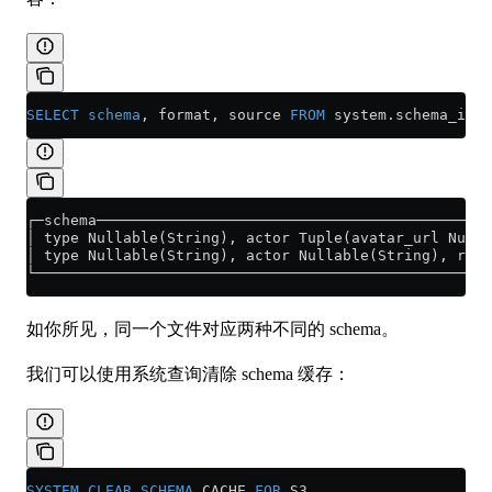
SELECT
 schema
, format, source 
FROM
 system
.
schema_infe
┌─schema─────────────────────────────────────────────
│ type Nullable(String), actor Tuple(avatar_url Nulla
│ type Nullable(String), actor Nullable(String), repo
└────────────────────────────────────────────────────
如你所见，同一个文件对应两种不同的 schema。
我们可以使用系统查询清除 schema 缓存：
SYSTEM
 CLEAR
 SCHEMA
 CACHE 
FOR
 S3