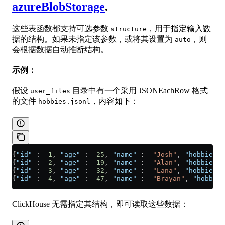
azureBlobStorage
.
这些表函数都支持可选参数
，用于指定输入数
structure
据的结构。如果未指定该参数，或将其设置为
，则
auto
会根据数据自动推断结构。
示例：
假设
目录中有一个采用 JSONEachRow 格式
user_files
的文件
，内容如下：
hobbies.jsonl
{
"id"
 :  
1
, 
"age"
 :  
25
, 
"name"
 :  
"Josh"
, 
"hobbies"
 
{
"id"
 :  
2
, 
"age"
 :  
19
, 
"name"
 :  
"Alan"
, 
"hobbies"
 
{
"id"
 :  
3
, 
"age"
 :  
32
, 
"name"
 :  
"Lana"
, 
"hobbies"
 
{
"id"
 :  
4
, 
"age"
 :  
47
, 
"name"
 :  
"Brayan"
, 
"hobbies
ClickHouse 无需指定其结构，即可读取这些数据：