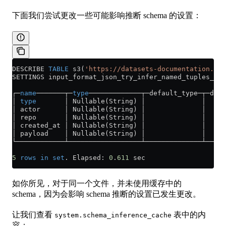
下面我们尝试更改一些可能影响推断 schema 的设置：
DESCRIBE 
TABLE
 s3(
'https://datasets-documentation.s3.
SETTINGS input_format_json_try_infer_named_tuples_fro
┌─
name
───────┬─
type
─────────────┬─default_type─┬─defa
│ 
type
       │ Nullable(String) │              │     
│ actor      │ Nullable(String) │              │     
│ repo       │ Nullable(String) │              │     
│ created_at │ Nullable(String) │              │     
│ payload    │ Nullable(String) │              │     
└────────────┴──────────────────┴──────────────┴─────
5
 rows
 in
 set
. Elapsed: 
0
.
611
 sec
如你所见，对于同一个文件，并未使用缓存中的
schema，因为会影响 schema 推断的设置已发生更改。
让我们查看
表中的内
system.schema_inference_cache
容：