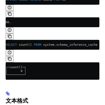
Ok.
SELECT
 count
() 
FROM
 system
.
schema_inference_cache
 WHE
┌─count()─┐
│       0 │
└─────────┘
文本格式