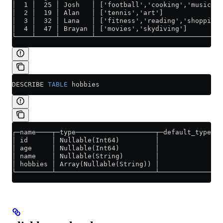
│  1 │  25 │ Josh   │ ['football','cooking','music'] 
│  2 │  19 │ Alan   │ ['tennis','art']               
│  3 │  32 │ Lana   │ ['fitness','reading','shopping'
│  4 │  47 │ Brayan │ ['movies','skydiving']         
└────┴─────┴────────┴────────────────────────────────
DESCRIBE 
TABLE
 hobbies
┌─name────┬─type────────────────────┬─default_type─┬─
│ id      │ Nullable(Int64)         │              │ 
│ age     │ Nullable(Int64)         │              │ 
│ name    │ Nullable(String)        │              │ 
│ hobbies │ Array(Nullable(String)) │              │ 
└─────────┴─────────────────────────┴──────────────┴─