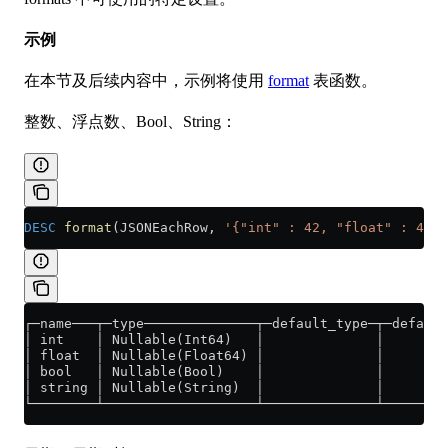
示例
在本节及后续内容中，示例将使用
format
表函数。
整数、浮点数、Bool、String：
DESC
 format
(JSONEachRow, 
'{"int" : 42, "float" : 42.4
┌─name───┬─type──────────────┬─default_type─┬─default
│ int    │ Nullable(Int64)   │              │        
│ float  │ Nullable(Float64) │              │        
│ bool   │ Nullable(Bool)    │              │        
│ string │ Nullable(String)  │              │        
└────────┴───────────────────┴──────────────┴────────