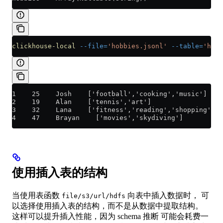
clickhouse-local
 --file=
'hobbies.jsonl'
 --table=
'hobb
1    25    Josh    ['football','cooking','music']
2    19    Alan    ['tennis','art']
3    32    Lana    ['fitness','reading','shopping']
4    47    Brayan    ['movies','skydiving']
使用插入表的结构
当使用表函数
向表中插入数据时， 可
file/s3/url/hdfs
以选择使用插入表的结构，而不是从数据中提取结构。
这样可以提升插入性能，因为 schema 推断 可能会耗费一