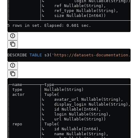
│            │↳            login Nullable(String))), 
│            │↳    ref Nullable(String),             
│            │↳    ref_type Nullable(String),        
│            │↳    size Nullable(Int64))             
└────────────┴───────────────────────────────────────
5 rows in set. Elapsed: 0.601 sec.
DESCRIBE 
TABLE
 s3(
'https://datasets-documentation.s3.
┌─name───────┬─type──────────────────────────────────
│ type       │ Nullable(String)                      
│ actor      │ Tuple(                                
│            │↳    avatar_url Nullable(String),      
│            │↳    display_login Nullable(String),   
│            │↳    id Nullable(Int64),               
│            │↳    login Nullable(String),           
│            │↳    url Nullable(String))             
│ repo       │ Tuple(                                
│            │↳    id Nullable(Int64),               
│            │↳    name Nullable(String),            