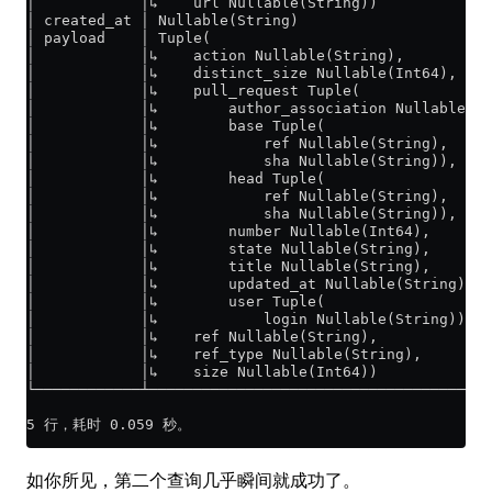
│            │↳    url Nullable(String))             
│ created_at │ Nullable(String)                      
│ payload    │ Tuple(                                
│            │↳    action Nullable(String),          
│            │↳    distinct_size Nullable(Int64),    
│            │↳    pull_request Tuple(               
│            │↳        author_association Nullable(St
│            │↳        base Tuple(                   
│            │↳            ref Nullable(String),     
│            │↳            sha Nullable(String)),    
│            │↳        head Tuple(                   
│            │↳            ref Nullable(String),     
│            │↳            sha Nullable(String)),    
│            │↳        number Nullable(Int64),       
│            │↳        state Nullable(String),       
│            │↳        title Nullable(String),       
│            │↳        updated_at Nullable(String),  
│            │↳        user Tuple(                   
│            │↳            login Nullable(String))), 
│            │↳    ref Nullable(String),             
│            │↳    ref_type Nullable(String),        
│            │↳    size Nullable(Int64))             
└────────────┴───────────────────────────────────────
5 行，耗时 0.059 秒。
如你所见，第二个查询几乎瞬间就成功了。