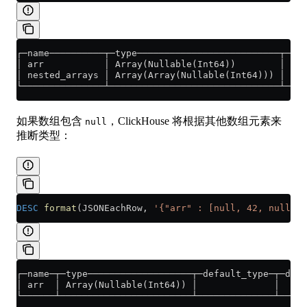
┌─name──────────┬─type──────────────────────────┬─def
│ arr           │ Array(Nullable(Int64))        │    
│ nested_arrays │ Array(Array(Nullable(Int64))) │    
└───────────────┴───────────────────────────────┴────
如果数组包含
，ClickHouse 将根据其他数组元素来
null
推断类型：
DESC
 format
(JSONEachRow, 
'{"arr" : [null, 42, null]}'
┌─name─┬─type───────────────────┬─default_type─┬─defa
│ arr  │ Array(Nullable(Int64)) │              │     
└──────┴────────────────────────┴──────────────┴─────