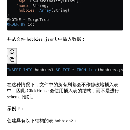
    `age`
 LowCardinality(UInt8),
    `name`
 String,
    `hobbies`
 Array
(String)
)
ENGINE 
=
 MergeTree
ORDER BY
 id;
并从文件
中插入数据：
hobbies.jsonl
INSERT INTO
 hobbies1 
SELECT
 *
 FROM
 file
(
hobbies
.
jsonl
在这种情况下，文件中的所有列都会不作修改地插入表
中，因此 ClickHouse 会使用插入表的结构，而不是进行
schema 推断。
示例 2：
创建具有以下结构的表
：
hobbies2