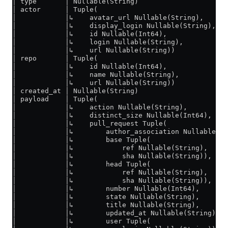
│ type       │ Nullable(String)                      
│ actor      │ Tuple(                                
│            │↳    avatar_url Nullable(String),      
│            │↳    display_login Nullable(String),   
│            │↳    id Nullable(Int64),               
│            │↳    login Nullable(String),           
│            │↳    url Nullable(String))             
│ repo       │ Tuple(                                
│            │↳    id Nullable(Int64),               
│            │↳    name Nullable(String),            
│            │↳    url Nullable(String))             
│ created_at │ Nullable(String)                      
│ payload    │ Tuple(                                
│            │↳    action Nullable(String),          
│            │↳    distinct_size Nullable(Int64),    
│            │↳    pull_request Tuple(               
│            │↳        author_association Nullable(St
│            │↳        base Tuple(                   
│            │↳            ref Nullable(String),     
│            │↳            sha Nullable(String)),    
│            │↳        head Tuple(                   
│            │↳            ref Nullable(String),     
│            │↳            sha Nullable(String)),    
│            │↳        number Nullable(Int64),       
│            │↳        state Nullable(String),       
│            │↳        title Nullable(String),       
│            │↳        updated_at Nullable(String),  
│            │↳        user Tuple(                   