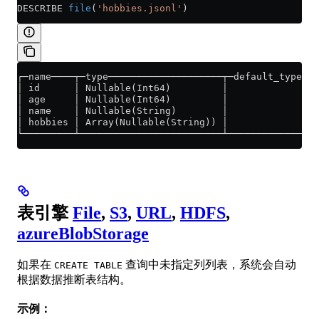
DESCRIBE 
file
(
'hobbies.jsonl'
)
┌─name────┬─type────────────────────┬─default_type─┬─
│ id      │ Nullable(Int64)         │              │ 
│ age     │ Nullable(Int64)         │              │ 
│ name    │ Nullable(String)        │              │ 
│ hobbies │ Array(Nullable(String)) │              │ 
└─────────┴─────────────────────────┴──────────────┴─
表引擎
File
,
S3
,
URL
,
HDFS
,
azureBlobStorage
如果在
查询中未指定列列表，系统会自动
CREATE TABLE
根据数据推断表结构。
示例：