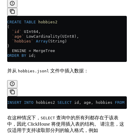
CREATE
 TABLE
 hobbies2
(
  `id`
 UInt64,
  `age`
 LowCardinality(UInt8),
  `hobbies`
 Array
(String)
)
  ENGINE 
=
 MergeTree
ORDER BY
 id;
并从
文件中插入数据：
hobbies.jsonl
INSERT INTO
 hobbies2 
SELECT
 id, age, hobbies 
FROM
 fil
在这种情况下，
查询中的所有列都存在于该表
SELECT
中，因此 ClickHouse 将使用插入表的结构。 请注意，这
仅适用于支持读取部分列的输入格式，例如