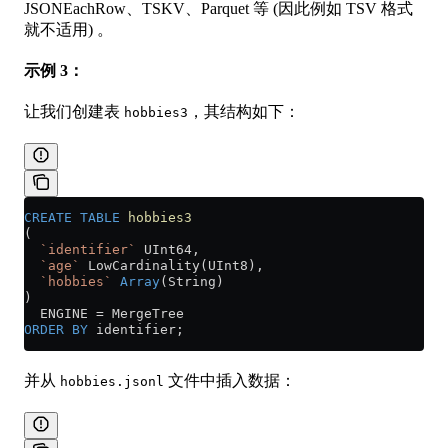
JSONEachRow、TSKV、Parquet 等 (因此例如 TSV 格式
就不适用) 。
示例 3：
让我们创建表
，其结构如下：
hobbies3
CREATE
 TABLE
 hobbies3
(
  `identifier`
 UInt64,
  `age`
 LowCardinality(UInt8),
  `hobbies`
 Array
(String)
)
  ENGINE 
=
 MergeTree
ORDER BY
 identifier;
并从
文件中插入数据：
hobbies.jsonl