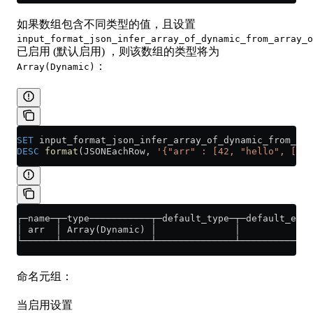
如果数组包含不同类型的值，且设置
input_format_json_infer_array_of_dynamic_from_array_o
已启用 (默认启用) ，则该数组的类型将为
：
Array(Dynamic)
SET
 input_format_json_infer_array_of_dynamic_from_arr
DESC
 format
(JSONEachRow, 
'{"arr" : [42, "hello", [1, 
┌─name─┬─type───────────┬─default_type─┬─default_expr
│ arr  │ Array(Dynamic) │              │             
└──────┴────────────────┴──────────────┴─────────────
命名元组：
当启用设置