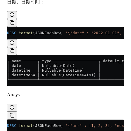
日期、日期时间：
DESC
 format
(JSONEachRow, 
'{"date" : "2022-01-01", "da
┌─name───────┬─type────────────────────┬─default_type
│ date       │ Nullable(Date)          │             
│ datetime   │ Nullable(DateTime)      │             
│ datetime64 │ Nullable(DateTime64(9)) │             
└────────────┴─────────────────────────┴─────────────
Arrays：
DESC
 format
(JSONEachRow, 
'{"arr" : [1, 2, 3], "nested