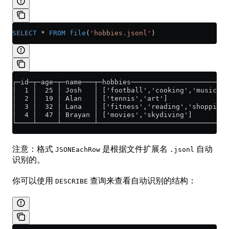
SELECT
 *
 FROM
 file
(
'hobbies.jsonl'
)
┌─id─┬─age─┬─name───┬─hobbies────────────────────────
│  1 │  25 │ Josh   │ ['football','cooking','music'] 
│  2 │  19 │ Alan   │ ['tennis','art']               
│  3 │  32 │ Lana   │ ['fitness','reading','shopping'
│  4 │  47 │ Brayan │ ['movies','skydiving']         
└────┴─────┴────────┴────────────────────────────────
注意：格式
是根据文件扩展名
自动
JSONEachRow
.jsonl
识别的。
你可以使用
查询来查看自动识别的结构：
DESCRIBE