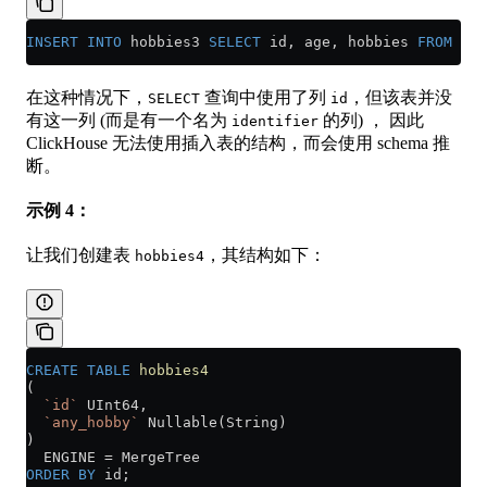
INSERT INTO
 hobbies3 
SELECT
 id, age, hobbies 
FROM
 fil
在这种情况下，
查询中使用了列
，但该表并没
SELECT
id
有这一列 (而是有一个名为
的列) ， 因此
identifier
ClickHouse 无法使用插入表的结构，而会使用 schema 推
断。
示例 4：
让我们创建表
，其结构如下：
hobbies4
CREATE
 TABLE
 hobbies4
(
  `id`
 UInt64,
  `any_hobby`
 Nullable(String)
)
  ENGINE 
=
 MergeTree
ORDER BY
 id;