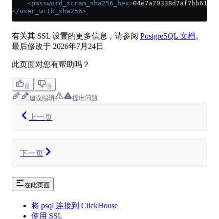
    <
password_scram_sha256_hex
>
04e7a70338d7af7bb6142f
</
user_with_sha256
>
有关其 SSL 设置的更多信息，请参阅
PostgreSQL 文档
。
最后修改于
2026年7月24日
此页面对您有帮助吗？
是
否
建议编辑
提出问题
上一页
下一页
在此页面
将 psql 连接到 ClickHouse
使用 SSL