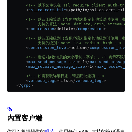
        <!-- 以下文件仅在 ssl_require_client_auth=true
        <
ssl_ca_cert_file
>
/path/to/ssl_ca_cert_file
</
        <!-- 默认压缩算法（当客户端未指定其他算法时使用，参见 Quer
             支持的算法：none、deflate、gzip、stream_gzi
        <
compression
>
deflate
</
compression
>
        <!-- 默认压缩级别（当客户端未指定其他级别时使用，参见 Quer
             支持的级别：none、low、medium、high -->
        <
compression_level
>
medium
</
compression_level
>
        <!-- 发送/接收消息的大小限制（字节）。-1 表示不限制 -
        <
max_send_message_size
>
-1
</
max_send_message_s
        <
max_receive_message_size
>
-1
</
max_receive_mes
        <!-- 如需获取详细日志，请启用此选项 -->
        <
verbose_logs
>
false
</
verbose_logs
>
    </
grpc
>
内置客户端
你可以根据提供的
规范
，使用任何 gRPC 支持的编程语言