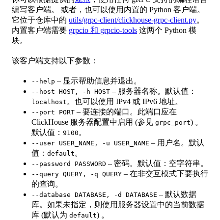
编写客户端。 或者，也可以使用内置的 Python 客户端。
它位于仓库中的
utils/grpc-client/clickhouse-grpc-client.py
。
内置客户端需要
grpcio 和 grpcio-tools
这两个 Python 模
块。
该客户端支持以下参数：
– 显示帮助信息并退出。
--help
– 服务器名称。默认值：
--host HOST, -h HOST
。也可以使用 IPv4 或 IPv6 地址。
localhost
– 要连接的端口。此端口应在
--port PORT
ClickHouse 服务器配置中启用 (参见
) 。
grpc_port
默认值：
。
9100
– 用户名。默认
--user USER_NAME, -u USER_NAME
值：
。
default
– 密码。默认值：空字符串。
--password PASSWORD
– 在非交互模式下要执行
--query QUERY, -q QUERY
的查询。
– 默认数据
--database DATABASE, -d DATABASE
库。如果未指定，则使用服务器设置中的当前数据
库 (默认为
) 。
default