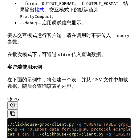
– 结
--format OUTPUT_FORMAT, -f OUTPUT_FORMAT
果输出
格式
。交互模式下的默认值为：
。
PrettyCompact
– 启用调试信息显示。
--debug
要以交互模式运行客户端，请在调用时不要传入
--query
参数。
在批次模式下，可通过
传入查询数据。
stdin
客户端使用示例
在下面的示例中，将创建一个表，并从 CSV 文件中加载
数据。随后会查询该表的内容。
Query
./clickhouse-grpc-client.py
 -q
 "CREATE TABLE grpc_exa
echo
 -e
 "0,Input data for\n1,gRPC protocol example"
 >
cat
 a.csv
 |
 ./clickhouse-grpc-client.py
 -q
 "INSERT IN