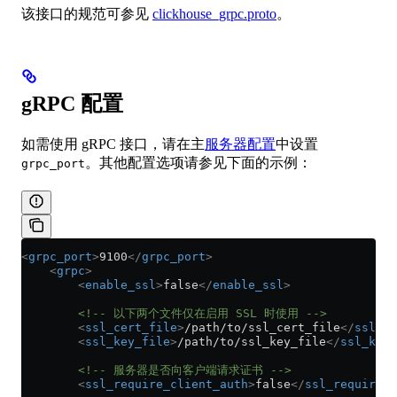
该接口的规范可参见
clickhouse_grpc.proto
。
gRPC 配置
如需使用 gRPC 接口，请在主
服务器配置
中设置
。其他配置选项请参见下面的示例：
grpc_port
<
grpc_port
>
9100
</
grpc_port
>
    <
grpc
>
        <
enable_ssl
>
false
</
enable_ssl
>
        <!-- 以下两个文件仅在启用 SSL 时使用 -->
        <
ssl_cert_file
>
/path/to/ssl_cert_file
</
ssl_ce
        <
ssl_key_file
>
/path/to/ssl_key_file
</
ssl_key_
        <!-- 服务器是否向客户端请求证书 -->
        <
ssl_require_client_auth
>
false
</
ssl_require_