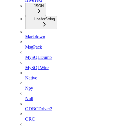
HiveText
JSON
LineAsString
Markdown
MsgPack
MySQLDump
MySQLWire
Native
Npy
Null
ODBCDriver2
ORC