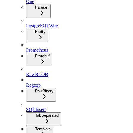
One
Parquet
PostgreSQLWire
Pretty
Prometheus
Protobuf
RawBLOB
Regexp
RowBinary
SQLInsert
TabSeparated
Template