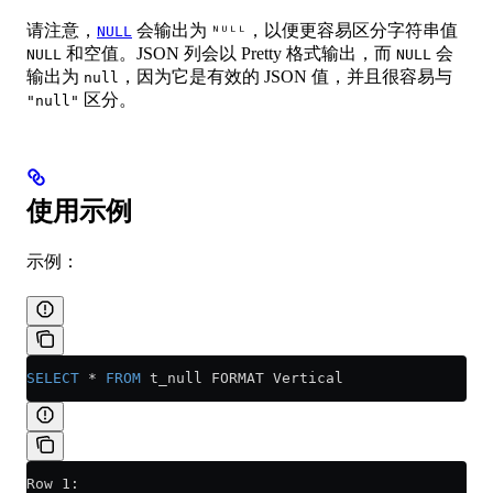
请注意，
会输出为
，以便更容易区分字符串值
NULL
ᴺᵁᴸᴸ
和空值。JSON 列会以 Pretty 格式输出，而
会
NULL
NULL
输出为
，因为它是有效的 JSON 值，并且很容易与
null
区分。
"null"
使用示例
示例：
SELECT
 *
 FROM
 t_null FORMAT Vertical
Row 1: