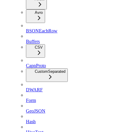
Avro
BSONEachRow
Buffers
CSV
CapnProto
CustomSeparated
DWARF
Form
GeoJSON
Hash