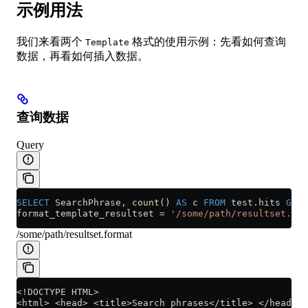
示例用法
我们来看两个
格式的使用示例：先看如何查询
Template
数据，再看如何插入数据。
查询数据
Query
SELECT
 SearchPhrase, 
count
() 
AS
 c 
FROM
 test
.
hits
 GROU
format_template_resultset 
=
 '/some/path/resultset.for
/some/path/resultset.format
<!DOCTYPE HTML>
<html> <head> <title>Search phrases</title> </head>