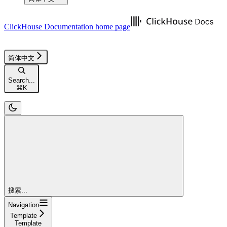
ClickHouse Documentation
home page
简体中文
Search...
⌘
K
搜索...
Navigation
Template
Template