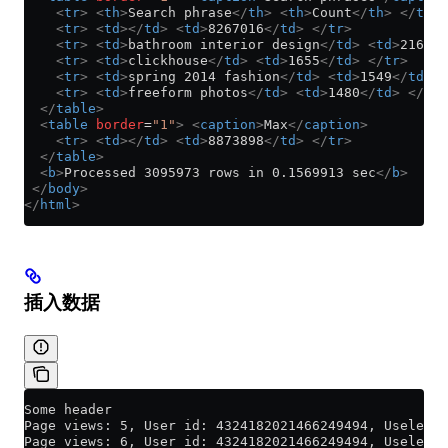
    <
tr
>
 <
th
>
Search phrase
</
th
>
 <
th
>
Count
</
th
>
 </
tr
>
    <
tr
>
 <
td
></
td
>
 <
td
>
8267016
</
td
>
 </
tr
>
    <
tr
>
 <
td
>
bathroom interior design
</
td
>
 <
td
>
2166
</
    <
tr
>
 <
td
>
clickhouse
</
td
>
 <
td
>
1655
</
td
>
 </
tr
>
    <
tr
>
 <
td
>
spring 2014 fashion
</
td
>
 <
td
>
1549
</
td
>
 <
    <
tr
>
 <
td
>
freeform photos
</
td
>
 <
td
>
1480
</
td
>
 </
tr
>
  </
table
>
  <
table
 border
=
"1"
>
 <
caption
>
Max
</
caption
>
    <
tr
>
 <
td
></
td
>
 <
td
>
8873898
</
td
>
 </
tr
>
  </
table
>
  <
b
>
Processed 3095973 rows in 0.1569913 sec
</
b
>
 </
body
>
</
html
>
插入数据
Some header
Page views: 5, User id: 4324182021466249494, Useless 
Page views: 6, User id: 4324182021466249494, Useless 