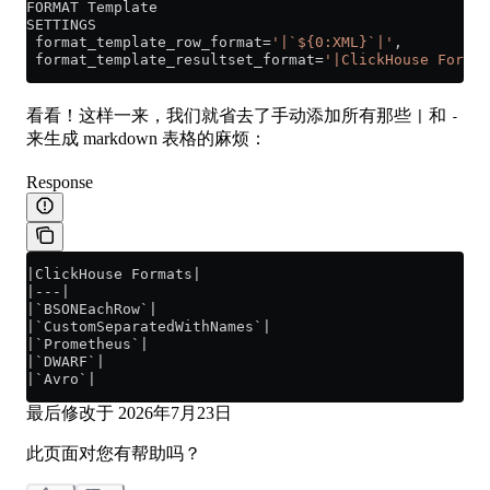
FORMAT Template
SETTINGS
 format_template_row_format
=
'|`${0:XML}`|'
,
 format_template_resultset_format
=
'|ClickHouse Format
看看！这样一来，我们就省去了手动添加所有那些
和
|
-
来生成 markdown 表格的麻烦：
Response
|ClickHouse Formats|
|---|
|`BSONEachRow`|
|`CustomSeparatedWithNames`|
|`Prometheus`|
|`DWARF`|
|`Avro`|
最后修改于
2026年7月23日
此页面对您有帮助吗？