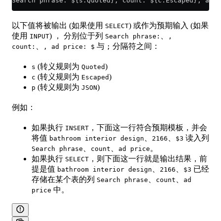
Search phrase: ${s:Quoted}, count: ${c:Escaped}, ad p
以下值将被输出 (如果使用
) 或作为预期输入 (如果
SELECT
使用
) ， 分别位于列
、
INPUT
Search phrase:
,
、
与
分隔符之间：
count:
, ad price: $
;
(转义规则为
)
s
Quoted
(转义规则为
)
c
Escaped
(转义规则为
)
p
JSON
例如：
如果执行
，下面这一行符合预期模板，并会
INSERT
将值
、
、
读入列
bathroom interior design
2166
$3
、
、
。
Search phrase
count
ad price
如果执行
，则下面这一行就是输出结果，前
SELECT
提是值
、
、
已经
bathroom interior design
2166
$3
存储在某个表的列
、
、
Search phrase
count
ad
中。
price