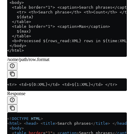
 <body>
  <table border="1"> <caption>Search phrases</caption
    <tr> <th>Search phrase</th> <th>Count</th> </tr>
    ${data}
  </table>
  <table border="1"> <caption>Max</caption>
    ${max}
  </table>
  <b>Processed ${rows_read:XML} rows in ${time:XML} s
 </body>
</html>
/some/path/row.format
<tr> <td>${0:XML}</td> <td>${1:XML}</td> </tr>
Response
<!
DOCTYPE
 HTML
>
<
html
>
 <
head
>
 <
title
>
Search phrases
</
title
>
 </
head
>
 <
body
>
  <
table
 border
=
"1"
>
 <
caption
>
Search phrases
</
caption