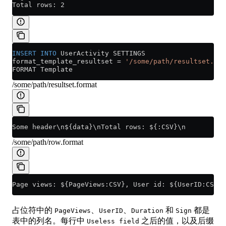
Total rows: 2
INSERT INTO
 UserActivity SETTINGS
format_template_resultset 
=
 '/some/path/resultset.for
FORMAT Template
/some/path/resultset.format
Some header\n${data}\nTotal rows: ${:CSV}\n
/some/path/row.format
Page views: ${PageViews:CSV}, User id: ${UserID:CSV},
占位符中的
、
、
和
都是
PageViews
UserID
Duration
Sign
表中的列名。每行中
之后的值，以及后缀
Useless field