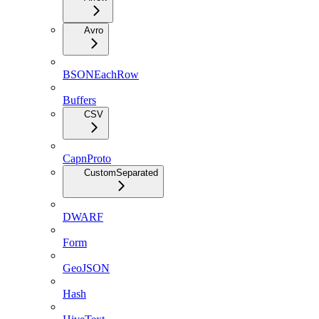
Avro
BSONEachRow
Buffers
CSV
CapnProto
CustomSeparated
DWARF
Form
GeoJSON
Hash