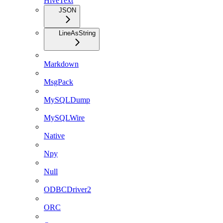
HiveText
JSON
LineAsString
Markdown
MsgPack
MySQLDump
MySQLWire
Native
Npy
Null
ODBCDriver2
ORC