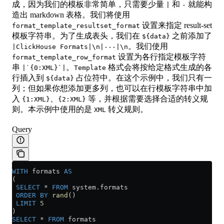
成，因为我们的模板非常简单，只需要少量
和
就能构
|
-
造出 markdown 表格。我们将使用
设置来指定 result-set
format_template_resultset_format
模板字符串。为了生成表头，我们在
之前添加了
${data}
。我们使用
|ClickHouse Formats|\n|---|\n
设置为各行指定模板字符
format_template_row_format
串
。
格式会将按给定格式生成的各
|`{0:XML}`|
Template
行插入到
占位符中。在这个示例中，我们只有一
${data}
列；但如果你想添加更多列，也可以在行模板字符串中加
入
、
等，并根据需要选择合适的转义规
{1:XML}
{2:XML}
则。本示例中使用的是
转义规则。
XML
Query
WITH
 formats 
AS
(
 SELECT
 *
 FROM
 system
.
formats
 ORDER BY
 rand
()
 LIMIT
 5
)
SELECT
 *
 FROM
 formats