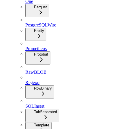
One
Parquet
PostgreSQLWire
Pretty
Prometheus
Protobuf
RawBLOB
Regexp
RowBinary
SQLInsert
TabSeparated
Template