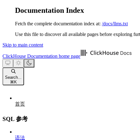
Documentation Index
Fetch the complete documentation index at:
/docs/llms.txt
Use this file to discover all available pages before exploring fur
Skip to main content
ClickHouse Documentation
home page
Search...
⌘
K
首页
SQL 参考
语法