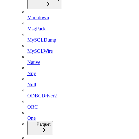
Markdown
MsgPack
MySQLDump
MySQLWire
Native
Npy
Null
ODBCDriver2
ORC
One
Parquet