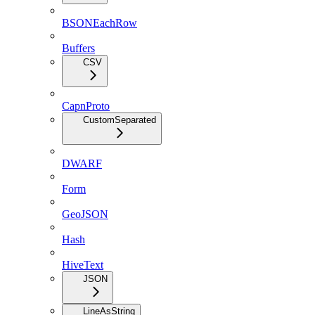
BSONEachRow
Buffers
CSV
CapnProto
CustomSeparated
DWARF
Form
GeoJSON
Hash
HiveText
JSON
LineAsString