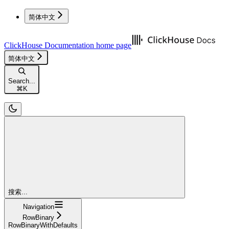
简体中文
ClickHouse Documentation
home page
简体中文
Search...
⌘
K
搜索...
Navigation
RowBinary
RowBinaryWithDefaults