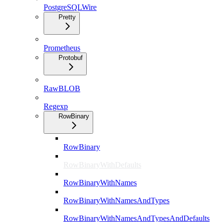
PostgreSQLWire
Pretty
Prometheus
Protobuf
RawBLOB
Regexp
RowBinary
RowBinary
RowBinaryWithDefaults
RowBinaryWithNames
RowBinaryWithNamesAndTypes
RowBinaryWithNamesAndTypesAndDefaults