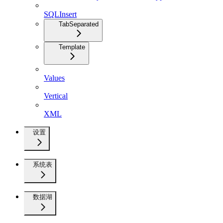
SQLInsert
TabSeparated
Template
Values
Vertical
XML
设置
系统表
数据湖