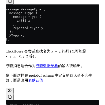
message MessageType {
  message XType {
    message YType {
      int32 z;
    };
    repeated YType y;
  };
  XType x;
};
ClickHouse 会尝试查找名为
的列 (也可能是
x.y.z
、
等) 。
x_y_z
X.y_Z
嵌套消息适合作为
嵌套数据结构
的输入或输出。
像下面这样在 protobuf schema 中定义的默认值不会生
效，而是改用
表默认值
：