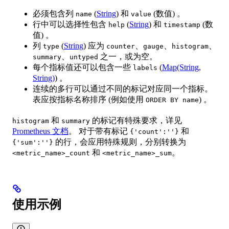
必须包含列
(
String
) 和
(数值) 。
name
value
行中可以选择性包含
(
String
) 和
(数
help
timestamp
值) 。
列
(
String
) 应为
、
、
、
type
counter
gauge
histogram
、
之一，或为空。
summary
untyped
每个指标值还可以包含一些
(
Map(String,
labels
String)
) 。
连续的多行可以通过不同的标记对应同一个指标。
表应按指标名称排序 (例如使用
) 。
ORDER BY name
和
的标记有特殊要求，详见
histogram
summary
Prometheus 文档
。 对于带有标记
和
{'count':''}
的行，会应用特殊规则，分别转换为
{'sum':''}
和
。
<metric_name>_count
<metric_name>_sum
使用示例