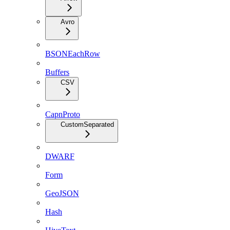
Avro
BSONEachRow
Buffers
CSV
CapnProto
CustomSeparated
DWARF
Form
GeoJSON
Hash