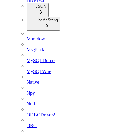
HiveText
JSON
LineAsString
Markdown
MsgPack
MySQLDump
MySQLWire
Native
Npy
Null
ODBCDriver2
ORC