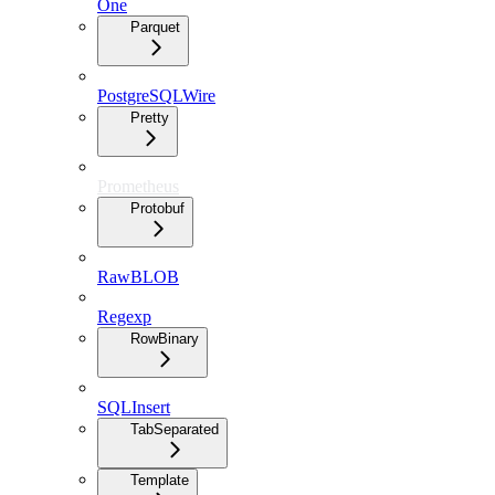
One
Parquet
PostgreSQLWire
Pretty
Prometheus
Protobuf
RawBLOB
Regexp
RowBinary
SQLInsert
TabSeparated
Template