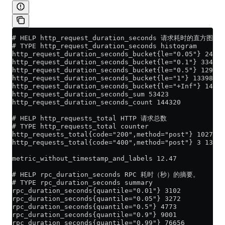
# HELP http_request_duration_seconds 请求耗时的直方图。
# TYPE http_request_duration_seconds histogram
http_request_duration_seconds_bucket{le="0.05"} 24054
http_request_duration_seconds_bucket{le="0.1"} 33444
http_request_duration_seconds_bucket{le="0.5"} 129389
http_request_duration_seconds_bucket{le="1"} 133988
http_request_duration_seconds_bucket{le="+Inf"} 14432
http_request_duration_seconds_sum 53423
http_request_duration_seconds_count 144320
# HELP http_requests_total HTTP 请求总数
# TYPE http_requests_total counter
http_requests_total{code="200",method="post"} 1027 13
http_requests_total{code="400",method="post"} 3 13950
metric_without_timestamp_and_labels 12.47
# HELP rpc_duration_seconds RPC 耗时（秒）的摘要。
# TYPE rpc_duration_seconds summary
rpc_duration_seconds{quantile="0.01"} 3102
rpc_duration_seconds{quantile="0.05"} 3272
rpc_duration_seconds{quantile="0.5"} 4773
rpc_duration_seconds{quantile="0.9"} 9001
rpc_duration_seconds{quantile="0.99"} 76656