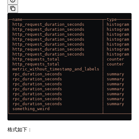
┌─name────────────────────────────────┬─type──────┬─h
│ http_request_duration_seconds       │ histogram │ A
│ http_request_duration_seconds       │ histogram │  
│ http_request_duration_seconds       │ histogram │  
│ http_request_duration_seconds       │ histogram │  
│ http_request_duration_seconds       │ histogram │  
│ http_request_duration_seconds       │ histogram │  
│ http_request_duration_seconds       │ histogram │  
│ http_requests_total                 │ counter   │ T
│ http_requests_total                 │ counter   │  
│ metric_without_timestamp_and_labels │           │  
│ rpc_duration_seconds                │ summary   │ A
│ rpc_duration_seconds                │ summary   │  
│ rpc_duration_seconds                │ summary   │  
│ rpc_duration_seconds                │ summary   │  
│ rpc_duration_seconds                │ summary   │  
│ rpc_duration_seconds                │ summary   │  
│ rpc_duration_seconds                │ summary   │  
│ something_weird                     │           │  
└─────────────────────────────────────┴───────────┴──
格式如下：