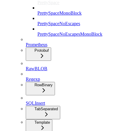
PrettySpace
PrettySpaceMonoBlock
PrettySpaceNoEscapes
PrettySpaceNoEscapesMonoBlock
Prometheus
Protobuf
RawBLOB
Regexp
RowBinary
SQLInsert
TabSeparated
Template