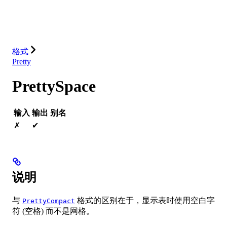
数据库
解决方案
集成
资源
格式
Pretty
PrettySpace
输入
输出
别名
✗
✔
说明
与
格式的区别在于，显示表时使用空白字
PrettyCompact
符 (空格) 而不是网格。