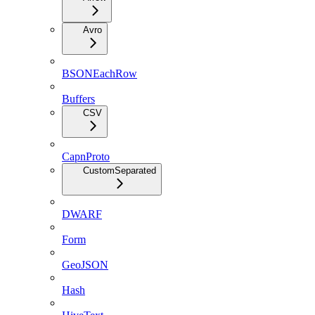
Avro
BSONEachRow
Buffers
CSV
CapnProto
CustomSeparated
DWARF
Form
GeoJSON
Hash