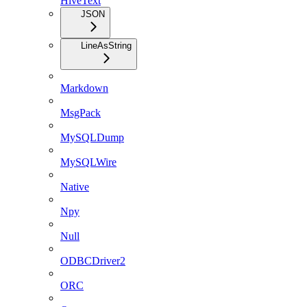
HiveText
JSON
LineAsString
Markdown
MsgPack
MySQLDump
MySQLWire
Native
Npy
Null
ODBCDriver2
ORC