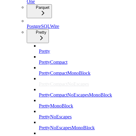
One
Parquet
PostgreSQLWire
Pretty
Pretty
PrettyCompact
PrettyCompactMonoBlock
PrettyCompactNoEscapes
PrettyCompactNoEscapesMonoBlock
PrettyMonoBlock
PrettyNoEscapes
PrettyNoEscapesMonoBlock