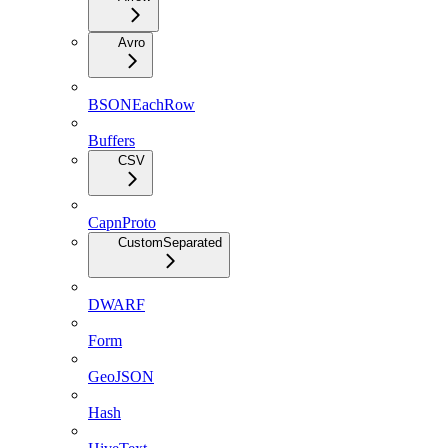
Avro
BSONEachRow
Buffers
CSV
CapnProto
CustomSeparated
DWARF
Form
GeoJSON
Hash