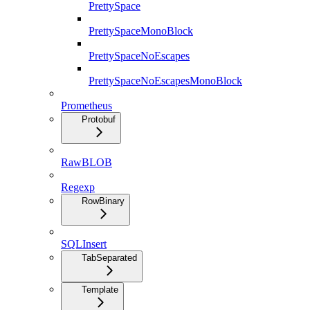
PrettySpace
PrettySpaceMonoBlock
PrettySpaceNoEscapes
PrettySpaceNoEscapesMonoBlock
Prometheus
Protobuf
RawBLOB
Regexp
RowBinary
SQLInsert
TabSeparated
Template