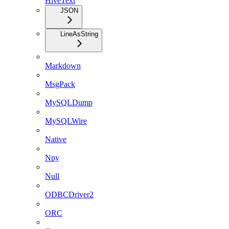
HiveText
JSON
LineAsString
Markdown
MsgPack
MySQLDump
MySQLWire
Native
Npy
Null
ODBCDriver2
ORC