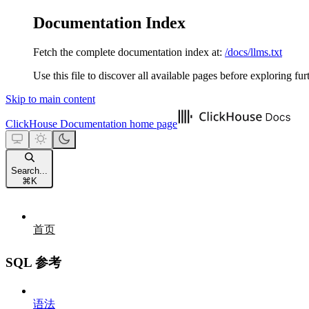
Documentation Index
Fetch the complete documentation index at:
/docs/llms.txt
Use this file to discover all available pages before exploring fur
Skip to main content
ClickHouse Documentation
home page
Search...
⌘
K
首页
SQL 参考
语法