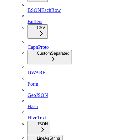
BSONEachRow
Buffers
CSV
CapnProto
CustomSeparated
DWARF
Form
GeoJSON
Hash
HiveText
JSON
LineAsString