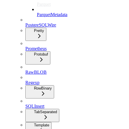
Parquet
ParquetMetadata
PostgreSQLWire
Pretty
Prometheus
Protobuf
RawBLOB
Regexp
RowBinary
SQLInsert
TabSeparated
Template