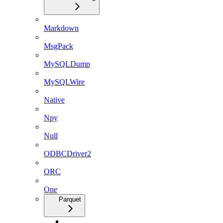
Markdown
MsgPack
MySQLDump
MySQLWire
Native
Npy
Null
ODBCDriver2
ORC
One
Parquet