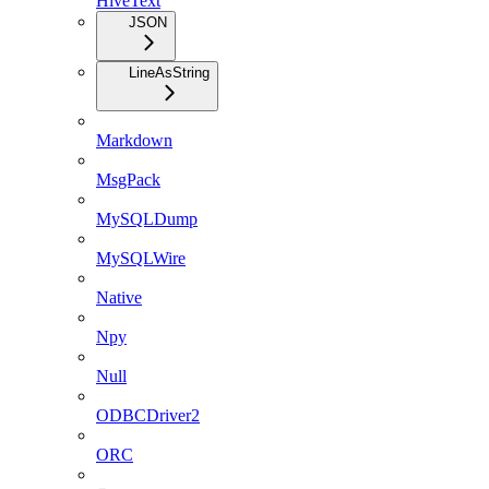
HiveText
JSON
LineAsString
Markdown
MsgPack
MySQLDump
MySQLWire
Native
Npy
Null
ODBCDriver2
ORC