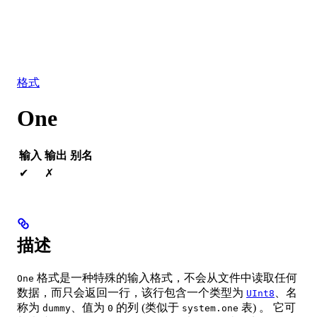
数据库
解决方案
集成
资源
格式
One
输入
输出
别名
✔
✗
描述
格式是一种特殊的输入格式，不会从文件中读取任何
One
数据，而只会返回一行，该行包含一个类型为
、名
UInt8
称为
、值为
的列 (类似于
表) 。 它可
dummy
0
system.one