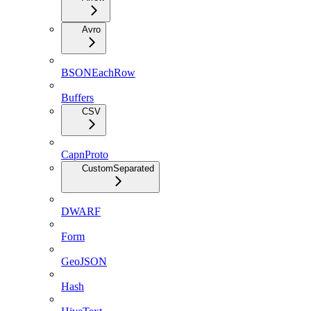
Avro
BSONEachRow
Buffers
CSV
CapnProto
CustomSeparated
DWARF
Form
GeoJSON
Hash