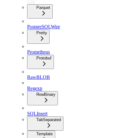
One
Parquet
PostgreSQLWire
Pretty
Prometheus
Protobuf
RawBLOB
Regexp
RowBinary
SQLInsert
TabSeparated
Template