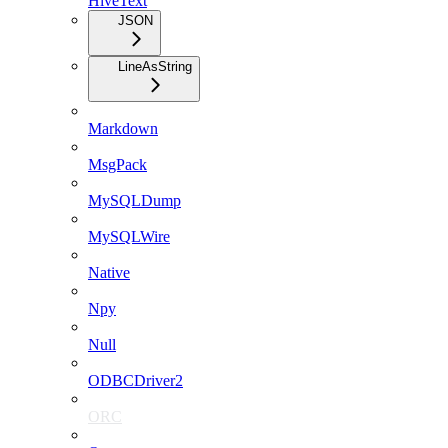
HiveText
JSON
LineAsString
Markdown
MsgPack
MySQLDump
MySQLWire
Native
Npy
Null
ODBCDriver2
ORC