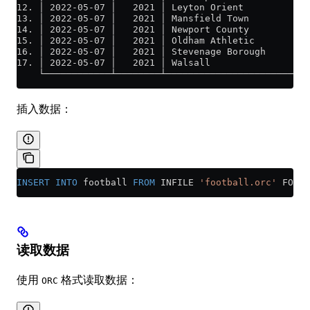
12. │ 2022-05-07 │   2021 │ Leyton Orient         │ T
13. │ 2022-05-07 │   2021 │ Mansfield Town        │ F
14. │ 2022-05-07 │   2021 │ Newport County        │ R
15. │ 2022-05-07 │   2021 │ Oldham Athletic       │ C
16. │ 2022-05-07 │   2021 │ Stevenage Borough     │ S
17. │ 2022-05-07 │   2021 │ Walsall               │ S
    └────────────┴────────┴───────────────────────┴──
插入数据：
INSERT INTO
 football 
FROM
 INFILE 
'football.orc'
 FORMA
读取数据
使用
格式读取数据：
ORC