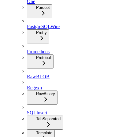
One
Parquet
PostgreSQLWire
Pretty
Prometheus
Protobuf
RawBLOB
Regexp
RowBinary
SQLInsert
TabSeparated
Template