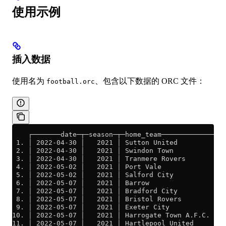
使用示例
插入数据
使用名为
、包含以下数据的 ORC 文件：
football.orc
    ┌───────date─┬─season─┬─home_team─────────────┬─a
 1. │ 2022-04-30 │   2021 │ Sutton United         │ B
 2. │ 2022-04-30 │   2021 │ Swindon Town          │ B
 3. │ 2022-04-30 │   2021 │ Tranmere Rovers       │ O
 4. │ 2022-05-02 │   2021 │ Port Vale             │ N
 5. │ 2022-05-02 │   2021 │ Salford City          │ M
 6. │ 2022-05-07 │   2021 │ Barrow                │ N
 7. │ 2022-05-07 │   2021 │ Bradford City         │ C
 8. │ 2022-05-07 │   2021 │ Bristol Rovers        │ S
 9. │ 2022-05-07 │   2021 │ Exeter City           │ P
10. │ 2022-05-07 │   2021 │ Harrogate Town A.F.C. │ S
11. │ 2022-05-07 │   2021 │ Hartlepool United     │ C