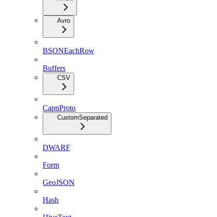
Avro
BSONEachRow
Buffers
CSV
CapnProto
CustomSeparated
DWARF
Form
GeoJSON
Hash