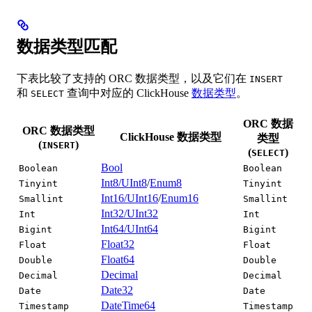
数据类型匹配
下表比较了支持的 ORC 数据类型，以及它们在
INSERT
和
查询中对应的 ClickHouse
数据类型
。
SELECT
ORC 数据
ORC 数据类型
ClickHouse 数据类型
类型
(
)
INSERT
(
)
SELECT
Bool
Boolean
Boolean
Int8/UInt8
/
Enum8
Tinyint
Tinyint
Int16/UInt16
/
Enum16
Smallint
Smallint
Int32/UInt32
Int
Int
Int64/UInt64
Bigint
Bigint
Float32
Float
Float
Float64
Double
Double
Decimal
Decimal
Decimal
Date32
Date
Date
DateTime64
Timestamp
Timestamp