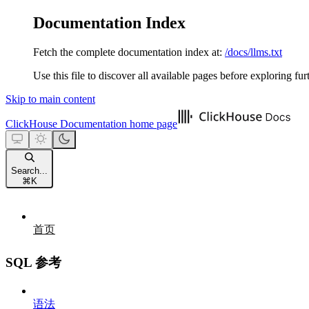
Documentation Index
Fetch the complete documentation index at:
/docs/llms.txt
Use this file to discover all available pages before exploring fur
Skip to main content
ClickHouse Documentation
home page
Search...
⌘
K
首页
SQL 参考
语法