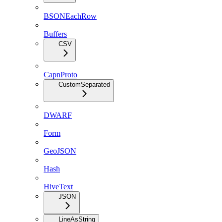
BSONEachRow
Buffers
CSV
CapnProto
CustomSeparated
DWARF
Form
GeoJSON
Hash
HiveText
JSON
LineAsString