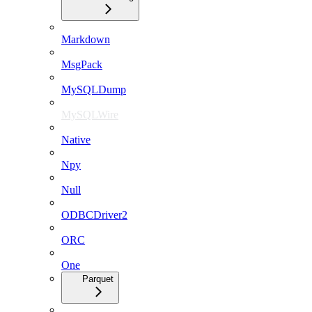
Markdown
MsgPack
MySQLDump
MySQLWire
Native
Npy
Null
ODBCDriver2
ORC
One
Parquet