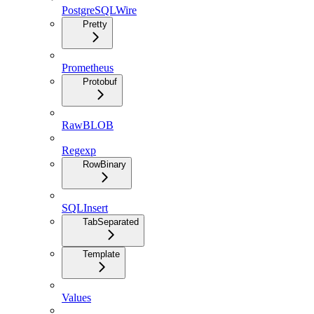
PostgreSQLWire
Pretty
Prometheus
Protobuf
RawBLOB
Regexp
RowBinary
SQLInsert
TabSeparated
Template
Values