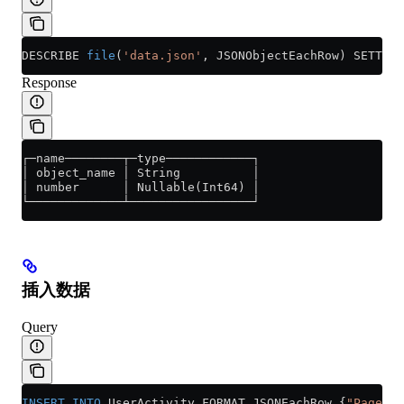
DESCRIBE 
file
(
'data.json'
, JSONObjectEachRow) SETTING
Response
┌─name────────┬─type────────────┐
│ object_name │ String          │
│ number      │ Nullable(Int64) │
└─────────────┴─────────────────┘
插入数据
Query
INSERT INTO
 UserActivity FORMAT JSONEachRow {
"PageVie