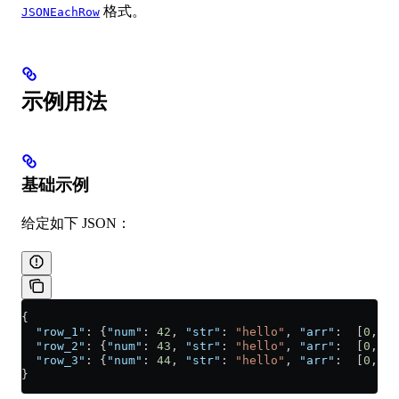
格式。
JSONEachRow
示例用法
基础示例
给定如下 JSON：
{
  "row_1"
: {
"num"
: 
42
, 
"str"
: 
"hello"
, 
"arr"
:  [
0
,
1
]}
  "row_2"
: {
"num"
: 
43
, 
"str"
: 
"hello"
, 
"arr"
:  [
0
,
1
,
2
  "row_3"
: {
"num"
: 
44
, 
"str"
: 
"hello"
, 
"arr"
:  [
0
,
1
,
2
}