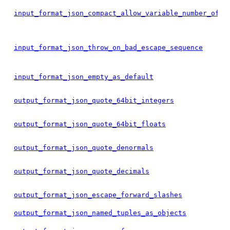
input_format_json_compact_allow_variable_number_of_c
input_format_json_throw_on_bad_escape_sequence
input_format_json_empty_as_default
output_format_json_quote_64bit_integers
output_format_json_quote_64bit_floats
output_format_json_quote_denormals
output_format_json_quote_decimals
output_format_json_escape_forward_slashes
output_format_json_named_tuples_as_objects