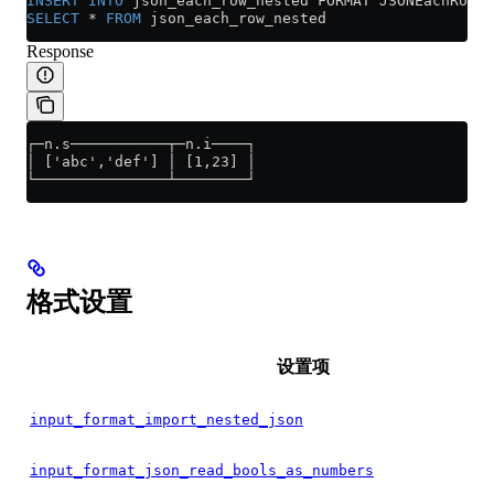
INSERT INTO
 json_each_row_nested FORMAT JSONEachRow {
SELECT
 *
 FROM
 json_each_row_nested
Response
┌─n.s───────────┬─n.i────┐
│ ['abc','def'] │ [1,23] │
└───────────────┴────────┘
格式设置
设置项
input_format_import_nested_json
input_format_json_read_bools_as_numbers