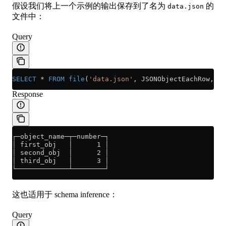
假设我们将上一个示例的输出保存到了名为
的
data.json
文件中：
Query
SELECT
 *
 FROM
 file
(
'data.json'
, JSONObjectEachRow, 
'o
Response
┌─object_name─┬─number─┐
│ first_obj   │      1 │
│ second_obj  │      2 │
│ third_obj   │      3 │
└─────────────┴────────┘
这也适用于 schema inference：
Query