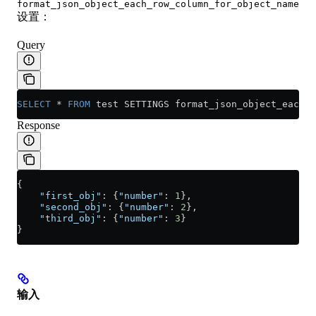
format_json_object_each_row_column_for_object_name
设置：
Query
SELECT
 *
 FROM
 test SETTINGS format_json_object_each_r
Response
{
    "first_obj"
: {
"number"
: 
1
},
    "second_obj"
: {
"number"
: 
2
},
    "third_obj"
: {
"number"
: 
3
}
}
输入