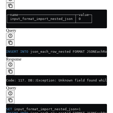
┌─name────────────────────────────┬─value─┐
│ input_format_import_nested_json │ 0     │
└─────────────────────────────────┴───────┘
Query
INSERT INTO
 json_each_row_nested FORMAT JSONEachRow {
Response
Code: 117. DB::Exception: Unknown field found while p
Query
SET
 input_format_import_nested_json
=
1