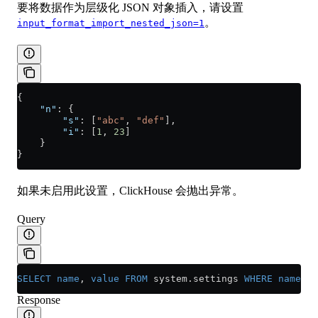
要将数据作为层级化 JSON 对象插入，请设置
。
input_format_import_nested_json=1
{
    "n"
: {
        "s"
: [
"abc"
, 
"def"
],
        "i"
: [
1
, 
23
]
    }
}
如果未启用此设置，ClickHouse 会抛出异常。
Query
SELECT
 name
, 
value
 FROM
 system
.
settings
 WHERE
 name
 =
 
Response