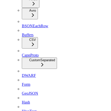
Avro
BSONEachRow
Buffers
CSV
CapnProto
CustomSeparated
DWARF
Form
GeoJSON
Hash