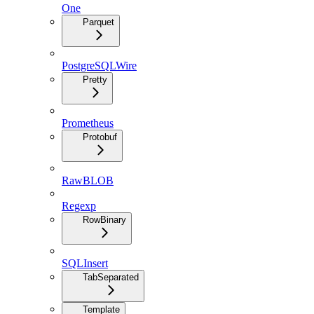
One
Parquet
PostgreSQLWire
Pretty
Prometheus
Protobuf
RawBLOB
Regexp
RowBinary
SQLInsert
TabSeparated
Template