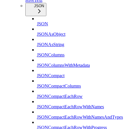
HiveText
JSON
JSON
JSONAsObject
JSONAsString
JSONColumns
JSONColumnsWithMetadata
JSONCompact
JSONCompactColumns
JSONCompactEachRow
JSONCompactEachRowWithNames
JSONCompactEachRowWithNamesAndTypes
JSONCompactEachRowWithProgress