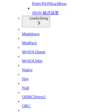
PrettyJSONEachRow
JSON 格式设置
LineAsString
Markdown
MsgPack
MySQLDump
MySQLWire
Native
Npy
Null
ODBCDriver2
ORC