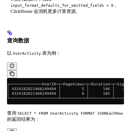
，
input_format_defaults_for_omitted_fields = 0
ClickHouse 会消耗更多计算资源。
查询数据
以
表为例：
UserActivity
┌──────────────UserID─┬─PageViews─┬─Duration─┬─Sign─┐
│ 4324182021466249494 │         5 │      146 │   -1 │
│ 4324182021466249494 │         6 │      185 │    1 │
└─────────────────────┴───────────┴──────────┴──────┘
查询
SELECT * FROM UserActivity FORMAT JSONEachRow
的返回结果为：