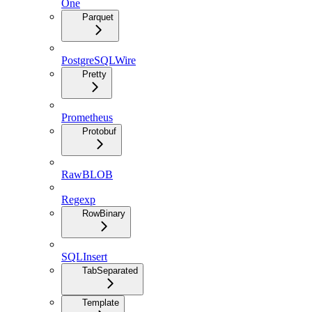
One
Parquet
PostgreSQLWire
Pretty
Prometheus
Protobuf
RawBLOB
Regexp
RowBinary
SQLInsert
TabSeparated
Template