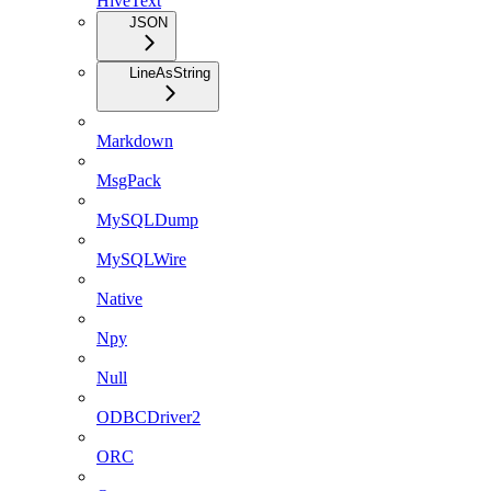
HiveText
JSON
LineAsString
Markdown
MsgPack
MySQLDump
MySQLWire
Native
Npy
Null
ODBCDriver2
ORC