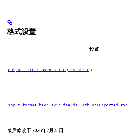
格式设置
设置
output_format_bson_string_as_string
input_format_bson_skip_fields_with_unsupported_types
最后修改于
2026年7月23日