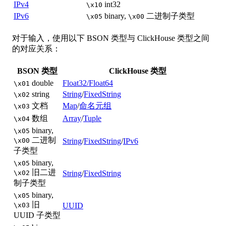
IPv4
int32
\x10
IPv6
binary,
二进制子类型
\x05
\x00
对于输入，使用以下 BSON 类型与 ClickHouse 类型之间
的对应关系：
BSON 类型
ClickHouse 类型
double
Float32/Float64
\x01
string
String
/
FixedString
\x02
文档
Map
/
命名元组
\x03
数组
Array
/
Tuple
\x04
binary,
\x05
二进制
\x00
String
/
FixedString
/
IPv6
子类型
binary,
\x05
旧二进
\x02
String
/
FixedString
制子类型
binary,
\x05
旧
\x03
UUID
UUID 子类型