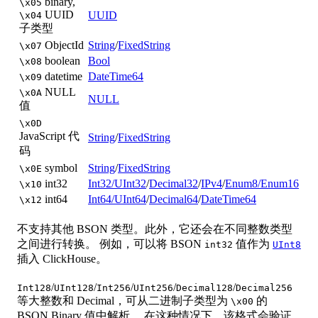
binary,
\x05
UUID
UUID
\x04
子类型
ObjectId
String
/
FixedString
\x07
boolean
Bool
\x08
datetime
DateTime64
\x09
NULL
\x0A
NULL
值
\x0D
JavaScript 代
String
/
FixedString
码
symbol
String
/
FixedString
\x0E
int32
Int32/UInt32
/
Decimal32
/
IPv4
/
Enum8/Enum16
\x10
int64
Int64/UInt64
/
Decimal64
/
DateTime64
\x12
不支持其他 BSON 类型。此外，它还会在不同整数类型
之间进行转换。 例如，可以将 BSON
值作为
int32
UInt8
插入 ClickHouse。
/
/
/
/
/
Int128
UInt128
Int256
UInt256
Decimal128
Decimal256
等大整数和 Decimal，可从二进制子类型为
的
\x00
BSON Binary 值中解析。 在这种情况下，该格式会验证