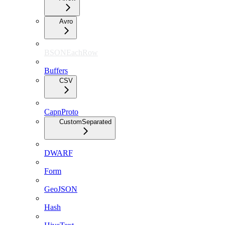
Avro
BSONEachRow
Buffers
CSV
CapnProto
CustomSeparated
DWARF
Form
GeoJSON
Hash