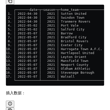
    ┌───────date─┬─season─┬─home_team─────────────┬─a
 1. │ 2022-04-30 │   2021 │ Sutton United         │ B
 2. │ 2022-04-30 │   2021 │ Swindon Town          │ B
 3. │ 2022-04-30 │   2021 │ Tranmere Rovers       │ O
 4. │ 2022-05-02 │   2021 │ Port Vale             │ N
 5. │ 2022-05-02 │   2021 │ Salford City          │ M
 6. │ 2022-05-07 │   2021 │ Barrow                │ N
 7. │ 2022-05-07 │   2021 │ Bradford City         │ C
 8. │ 2022-05-07 │   2021 │ Bristol Rovers        │ S
 9. │ 2022-05-07 │   2021 │ Exeter City           │ P
10. │ 2022-05-07 │   2021 │ Harrogate Town A.F.C. │ S
11. │ 2022-05-07 │   2021 │ Hartlepool United     │ C
12. │ 2022-05-07 │   2021 │ Leyton Orient         │ T
13. │ 2022-05-07 │   2021 │ Mansfield Town        │ F
14. │ 2022-05-07 │   2021 │ Newport County        │ R
15. │ 2022-05-07 │   2021 │ Oldham Athletic       │ C
16. │ 2022-05-07 │   2021 │ Stevenage Borough     │ S
17. │ 2022-05-07 │   2021 │ Walsall               │ S
    └────────────┴────────┴───────────────────────┴──
插入数据：