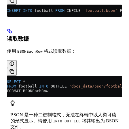
INSERT INTO
 football 
FROM
 INFILE 
'football.bson'
 FORM
读取数据
使用
格式读取数据：
BSONEachRow
SELECT
 *
FROM
 football 
INTO
 OUTFILE 
'docs_data/bson/football.b
FORMAT BSONEachRow
BSON 是一种二进制格式，无法在终端中以人类可读
的形式显示。请使用
将其输出为 BSON
INTO OUTFILE
文件。