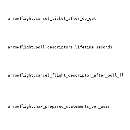
arrowflight.cancel_ticket_after_do_get
arrowflight.poll_descriptors_lifetime_seconds
arrowflight.cancel_flight_descriptor_after_poll_flig
arrowflight.max_prepared_statements_per_user