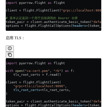
import
 pyarrow.flight 
as
 flight
client 
=
 flight.FlightClient(
"grpc://localhost:9090"
)
# 基本认证返回一个用于后续调用的 Bearer 令牌
token_pair 
=
 client.authenticate_basic_token(
"default
options 
=
 flight.FlightCallOptions(
headers
=
[token_pai
启用 TLS：
import
 pyarrow.flight 
as
 flight
with
 open
(
"ca-cert.pem"
, 
"rb"
) 
as
 f:
    tls_root_certs 
=
 f.read()
client 
=
 flight.FlightClient(
    "grpc+tls://localhost:9090"
,
    tls_root_certs
=
tls_root_certs,
)
token_pair 
=
 client.authenticate_basic_token(
"default
options 
=
 flight.FlightCallOptions(
headers
=
[token_pai