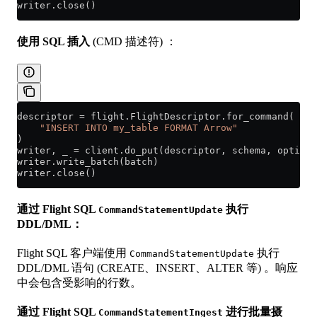
writer.close()
使用 SQL 插入
(CMD 描述符) ：
descriptor 
=
 flight.FlightDescriptor.for_command(
    "INSERT INTO my_table FORMAT Arrow"
)
writer, _ 
=
 client.do_put(descriptor, schema, options
writer.write_batch(batch)
writer.close()
通过 Flight SQL
执行
CommandStatementUpdate
DDL/DML：
Flight SQL 客户端使用
执行
CommandStatementUpdate
DDL/DML 语句 (CREATE、INSERT、ALTER 等) 。响应
中会包含受影响的行数。
通过 Flight SQL
进行批量摄
CommandStatementIngest