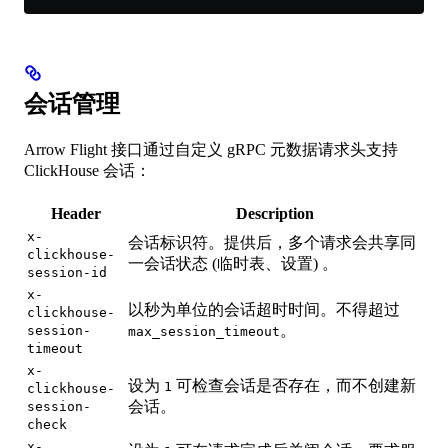
会话管理
Arrow Flight 接口通过自定义 gRPC 元数据请求头支持
ClickHouse 会话：
Header
Description
x-
会话标识符。提供后，多个请求会共享同
clickhouse-
一会话状态 (临时表、设置) 。
session-id
x-
以秒为单位的会话超时时间。不得超过
clickhouse-
。
session-
max_session_timeout
timeout
x-
设为
可检查会话是否存在，而不创建新
1
clickhouse-
会话。
session-
check
x-