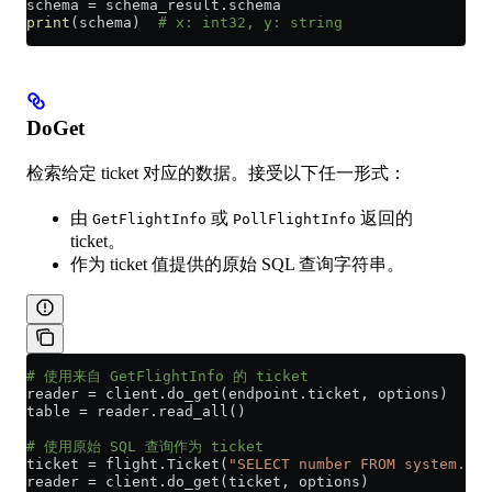
schema 
=
 schema_result.schema
print
(schema)  
# x: int32, y: string
DoGet
检索给定 ticket 对应的数据。接受以下任一形式：
由
或
返回的
GetFlightInfo
PollFlightInfo
ticket。
作为 ticket 值提供的原始 SQL 查询字符串。
# 使用来自 GetFlightInfo 的 ticket
reader 
=
 client.do_get(endpoint.ticket, options)
table 
=
 reader.read_all()
# 使用原始 SQL 查询作为 ticket
ticket 
=
 flight.Ticket(
"SELECT number FROM system.nu
reader 
=
 client.do_get(ticket, options)