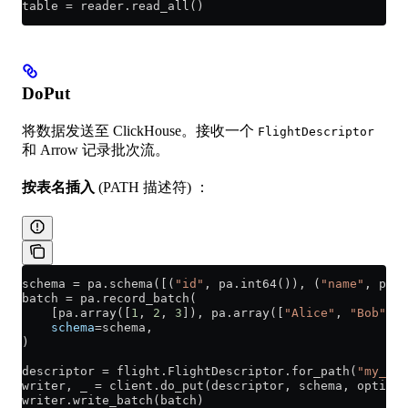
table 
=
 reader.read_all()
DoPut
将数据发送至 ClickHouse。接收一个
FlightDescriptor
和 Arrow 记录批次流。
按表名插入
(PATH 描述符) ：
schema 
=
 pa.schema([(
"id"
, pa.int64()), (
"name"
, pa.s
batch 
=
 pa.record_batch(
    [pa.array([
1
, 
2
, 
3
]), pa.array([
"Alice"
, 
"Bob"
, 
"
    schema
=
schema,
)
descriptor 
=
 flight.FlightDescriptor.for_path(
"my_tab
writer, _ 
=
 client.do_put(descriptor, schema, options
writer.write_batch(batch)