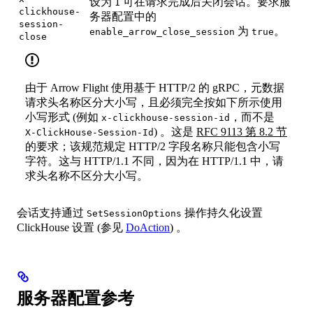
设为
可在请求完成后关闭会话。要求服
1
clickhouse-
务器配置中的
session-
为
。
enable_arrow_close_session
true
close
由于 Arrow Flight 使用基于 HTTP/2 的 gRPC，元数据
请求头名称区分大小写，且必须完全按如下所示使用
小写形式 (例如
，而不是
x-clickhouse-session-id
) 。这是
RFC 9113 第 8.2 节
X-ClickHouse-Session-Id
的要求；该规范规定 HTTP/2 字段名称只能包含小写
字符。这与 HTTP/1.1 不同，因为在 HTTP/1.1 中，请
求头名称不区分大小写。
会话支持通过
操作持久化设置
SetSessionOptions
ClickHouse 设置 (参见
DoAction
) 。
服务器配置参考