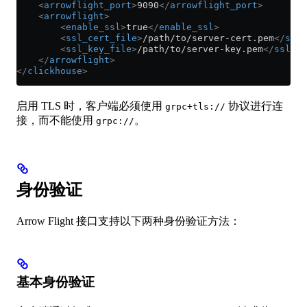
    <
arrowflight_port
>
9090
</
arrowflight_port
>
    <
arrowflight
>
        <
enable_ssl
>
true
</
enable_ssl
>
        <
ssl_cert_file
>
/path/to/server-cert.pem
</
ssl_
        <
ssl_key_file
>
/path/to/server-key.pem
</
ssl_ke
    </
arrowflight
>
</
clickhouse
>
启用 TLS 时，客户端必须使用
协议进行连
grpc+tls://
接，而不能使用
。
grpc://
身份验证
Arrow Flight 接口支持以下两种身份验证方法：
基本身份验证