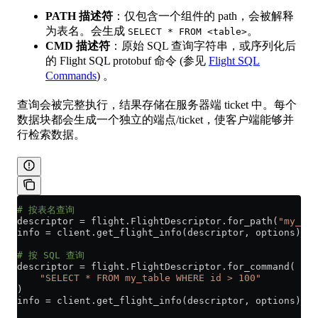
PATH 描述符
：仅包含一个组件的 path，会被解释
为表名。会生成
。
SELECT * FROM <table>
CMD 描述符
：原始 SQL 查询字符串，或序列化后
的 Flight SQL protobuf 命令 (参见
Flight SQL
Commands
) 。
查询会被完整执行，结果存储在服务器端 ticket 中。每个
数据块都会生成一个独立的端点/ticket，使客户端能够并
行检索数据。
# 按表名查询
descriptor 
=
 flight.FlightDescriptor.for_path(
"my_tab
info 
=
 client.get_flight_info(descriptor, options)
# 按 SQL 查询
descriptor 
=
 flight.FlightDescriptor.for_command(
    "SELECT * FROM my_table WHERE id > 100"
)
info 
=
 client.get_flight_info(descriptor, options)