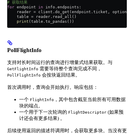
# 获取结果
for
 endpoint 
in
 info.endpoints:
    reader 
=
 client.do_get(endpoint.ticket, options)
    table 
=
 reader.read_all()
    print
(table.to_pandas())
PollFlightInfo
支持对长时间运行的查询进行增量式结果获取。与
需要等待整个查询完成不同，
GetFlightInfo
会按块返回结果。
PollFlightInfo
首次调用时，查询会开始执行。响应包括：
一个
，其中包含截至当前所有可用数据
FlightInfo
块的端点。
一个用于下一次轮询的
(如果预
FlightDescriptor
计还会有更多结果) 。
后续使用返回的描述符调用时，会获取更多块。当没有更