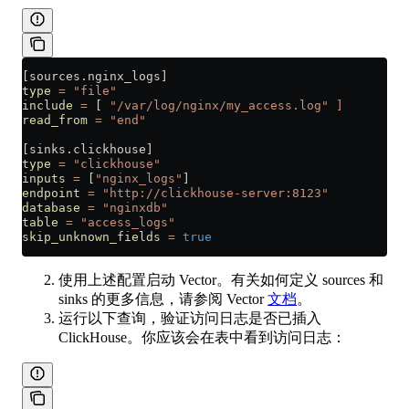
[sources.nginx_logs]
type
 =
 "file"
include
 =
 [ 
"/var/log/nginx/my_access.log"
 ]
read_from
 =
 "end"
[sinks.clickhouse]
type
 =
 "clickhouse"
inputs
 =
 [
"nginx_logs"
]
endpoint
 =
 "http://clickhouse-server:8123"
database
 =
 "nginxdb"
table
 =
 "access_logs"
skip_unknown_fields
 =
 true
使用上述配置启动 Vector。有关如何定义 sources 和
sinks 的更多信息，请参阅 Vector
文档
。
运行以下查询，验证访问日志是否已插入
ClickHouse。你应该会在表中看到访问日志：