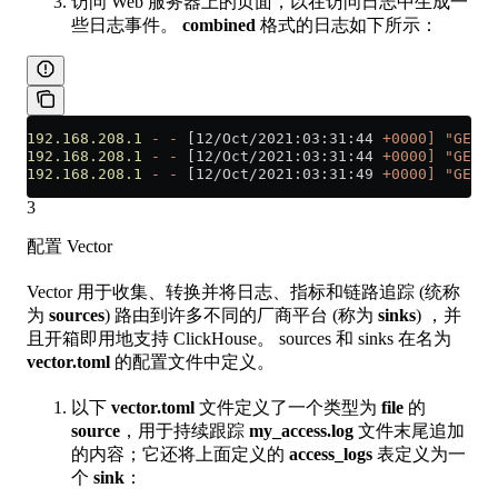
访问 Web 服务器上的页面，以在访问日志中生成一
些日志事件。
combined
格式的日志如下所示：
192.168.208.1
 -
 -
 [12/Oct/2021:03:31:44 
+0000]
 "GET /
192.168.208.1
 -
 -
 [12/Oct/2021:03:31:44 
+0000]
 "GET /
192.168.208.1
 -
 -
 [12/Oct/2021:03:31:49 
+0000]
 "GET /
3
配置 Vector
Vector 用于收集、转换并将日志、指标和链路追踪 (统称
为
sources
) 路由到许多不同的厂商平台 (称为
sinks
) ，并
且开箱即用地支持 ClickHouse。 sources 和 sinks 在名为
vector.toml
的配置文件中定义。
以下
vector.toml
文件定义了一个类型为
file
的
source
，用于持续跟踪
my_access.log
文件末尾追加
的内容；它还将上面定义的
access_logs
表定义为一
个
sink
：