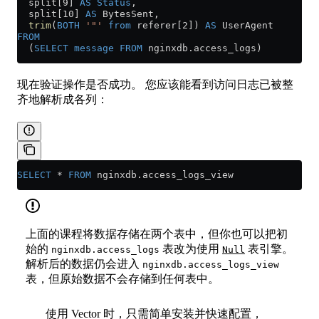
  split[9] 
AS
 Status
,
  split[10] 
AS
 BytesSent,
  trim
(
BOTH
 '"'
 from
 referer[2]) 
AS
 UserAgent
FROM
  (
SELECT
 message
 FROM
 nginxdb
.
access_logs
)
现在验证操作是否成功。 您应该能看到访问日志已被整
齐地解析成各列：
SELECT
 *
 FROM
 nginxdb
.
access_logs_view
上面的课程将数据存储在两个表中，但你也可以把初
始的
表改为使用
表引擎。
nginxdb.access_logs
Null
解析后的数据仍会进入
nginxdb.access_logs_view
表，但原始数据不会存储到任何表中。
使用 Vector 时，只需简单安装并快速配置，