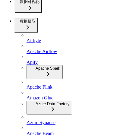
数据可视化
数据摄取
Airbyte
Apache Airflow
Apify
Apache Spark
Apache Flink
Amazon Glue
Azure Data Factory
Azure Synapse
Apache Beam