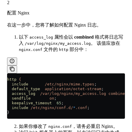
2
配置 Nginx
在这一步中，您将了解如何配置 Nginx 日志。
以下
属性会以
combined
格式将日志写
access_log
入
。 该值应放在
/var/log/nginx/my_access.log
文件的
部分中：
nginx.conf
http
http
 {
  include
       /etc/nginx/mime.types
;
  default_type
  application/octet-stream
;
  access_log
  /var/log/nginx/my_access.log
 combined
;
  sendfile
        on
;
  keepalive_timeout
  65
;
  include
 /etc/nginx/conf.d/
*
.conf
;
}
如果你修改了
，请务必重启 Nginx。
nginx.conf