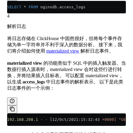
SELECT
 *
 FROM
 nginxdb
.
access_logs
4
解析日志
将日志存储在 ClickHouse 中固然很好，但将每个事件存
储为单一字符串并不利于深入的数据分析。 接下来，我
们将介绍如何使用
materialized view
解析日志事件。
materialized view
的功能类似于 SQL 中的插入触发器。当
数据行插入源表时，materialized view 会对这些行进行转
换，并将结果插入目标表。 可以配置 materialized view，
以生成
access_logs
中日志事件的解析表示。 以下是此类
日志事件的一个示例：
192.168.208.1
 -
 -
 [12/Oct/2021:15:32:43 
+0000]
 "GET /