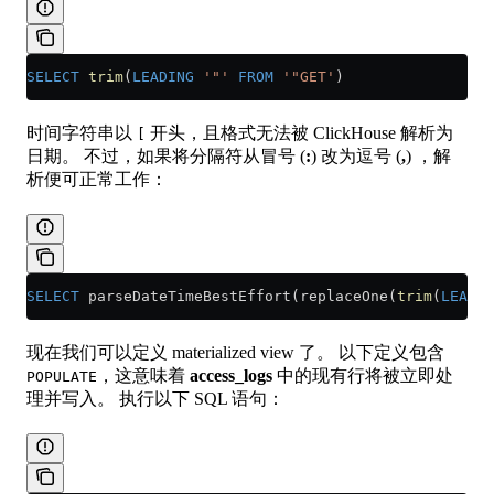
SELECT
 trim
(
LEADING
 '"'
 FROM
 '"GET'
)
时间字符串以
开头，且格式无法被 ClickHouse 解析为
[
日期。 不过，如果将分隔符从冒号 (
:
) 改为逗号 (
,
) ，解
析便可正常工作：
SELECT
 parseDateTimeBestEffort(replaceOne(
trim
(
LEADIN
现在我们可以定义 materialized view 了。 以下定义包含
，这意味着
access_logs
中的现有行将被立即处
POPULATE
理并写入。 执行以下 SQL 语句：