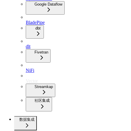
Google Dataflow
BladePipe
dbt
dlt
Fivetran
NiFi
Vector
Streamkap
社区集成
数据集成