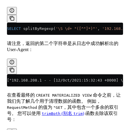
SELECT
 splitByRegexp(
'\S \d+ "([^"]*)"'
, 
'192.168.208
请注意，返回的第二个字符串是从日志中成功解析出的
User-Agent：
["192.168.208.1 - - [12/Oct/2021:15:32:43 +0000] \"GE
在查看最终的
命令之前，让
CREATE MATERIALIZED VIEW
我们先了解几个用于清理数据的函数。 例如，
的值为
，其中包含一个多余的双引
RequestMethod
"GET
号。 您可以使用
(别名
)
函数去除该双引
trimBoth
trim
号：