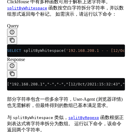
ClickHouse 中有多种函数可用于解析上述字符串。
函数按空白字符拆分字符串，并以数
splitByWhitespace
组形式返回每个标记。 如需演示，请运行以下命令：
Query
SELECT
 splitByWhitespace(
'192.168.208.1 - - [12/Oct/2
Response
["192.168.208.1","-","-","[12/Oct/2021:15:32:43","+00
部分字符串包含一些多余字符，User-Agent (浏览器详情)
也无需解析，但最终得到的数组已基本满足需求。
与
类似，
函数根据正
splitByWhitespace
splitByRegexp
则表达式将字符串拆分为数组。 运行以下命令，该命令
返回两个字符串。