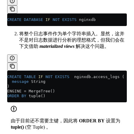
CREATE
 DATABASE
 IF
 NOT
 EXISTS
 nginxdb
将整个日志事件作为单个字符串插入。显然，这并
不是对日志数据进行分析的理想格式，但我们会在
下文借助
materialized views
解决这个问题。
CREATE
 TABLE
 IF
 NOT
 EXISTS
  nginxdb
.
access_logs
 (
  message
 String
)
ENGINE 
=
 MergeTree()
ORDER BY
 tuple()
由于目前还不需要主键，因此将
ORDER BY
设置为
tuple()
(空 Tuple) 。