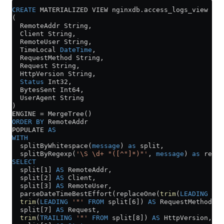
CREATE
 MATERIALIZED VIEW 
nginxdb
.
access_logs_view
(
  RemoteAddr String,
  Client String,
  RemoteUser String,
  TimeLocal 
DateTime
,
  RequestMethod String,
  Request String,
  HttpVersion String,
  Status
 Int32,
  BytesSent Int64,
  UserAgent String
)
ENGINE 
=
 MergeTree()
ORDER BY
 RemoteAddr
POPULATE 
AS
WITH
  splitByWhitespace(
message
) 
as
 split,
  splitByRegexp(
'\S \d+ "([^"]*)"'
, 
message
) 
as
 refer
SELECT
  split[1] 
AS
 RemoteAddr,
  split[2] 
AS
 Client,
  split[3] 
AS
 RemoteUser,
  parseDateTimeBestEffort(replaceOne(
trim
(
LEADING
 '['
  trim
(
LEADING
 '"'
 FROM
 split[6]) 
AS
 RequestMethod,
  split[7] 
AS
 Request,
  trim
(
TRAILING
 '"'
 FROM
 split[8]) 
AS
 HttpVersion,