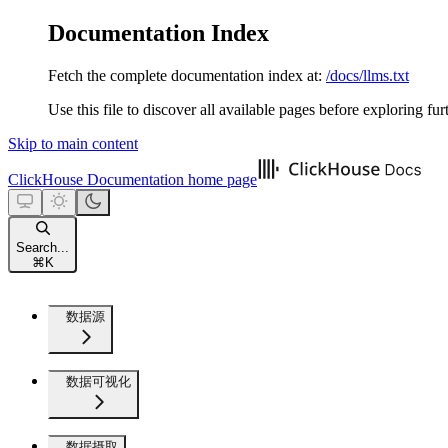
Documentation Index
Fetch the complete documentation index at:
/docs/llms.txt
Use this file to discover all available pages before exploring fur
Skip to main content
ClickHouse Documentation
home page
Search...
⌘
K
数据源
数据可视化
数据摄取