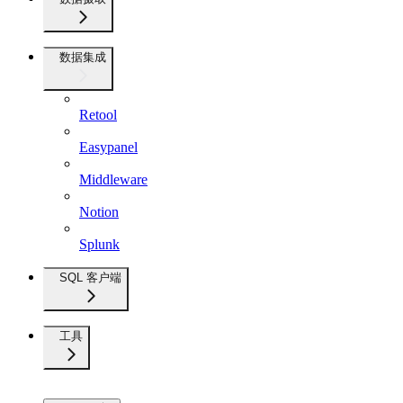
数据集成
Retool
Easypanel
Middleware
Notion
Splunk
SQL 客户端
工具