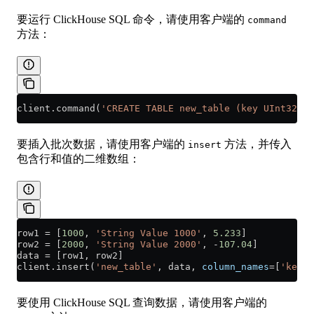
要运行 ClickHouse SQL 命令，请使用客户端的
command
方法：
client.command(
'CREATE TABLE new_table (key UInt32, v
要插入批次数据，请使用客户端的
方法，并传入
insert
包含行和值的二维数组：
row1 
=
 [
1000
, 
'String Value 1000'
, 
5.233
]
row2 
=
 [
2000
, 
'String Value 2000'
, 
-
107.04
]
data 
=
 [row1, row2]
client.insert(
'new_table'
, data, 
column_names
=
[
'key'
,
要使用 ClickHouse SQL 查询数据，请使用客户端的