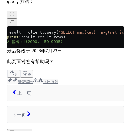
方法：
query
result 
=
 client.query(
'SELECT max(key), avg(metric) F
print
(result.result_rows)
# 输出：[(2000, -50.9035)]
最后修改于
2026年7月23日
此页面对您有帮助吗？
是
否
建议编辑
提出问题
上一页
下一页