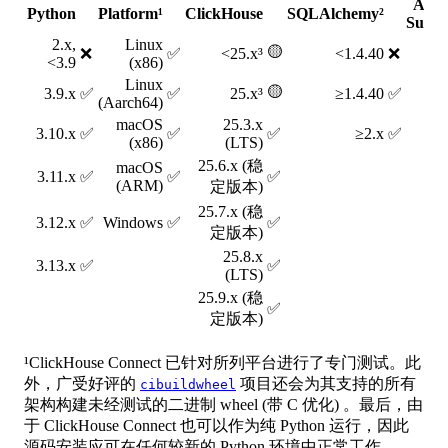
Apac
Python
Platform¹
ClickHouse
SQLAlchemy²
Super
2.x,
Linux
🟡
❌
✅
<25.x³
<1.4.40
❌
<
<3.9
(x86)
Linux
🟡
3.9.x
✅
✅
25.x³
≥1.4.40
✅
1.
(Aarch64)
macOS
25.3.x
3.10.x
✅
✅
✅
≥2.x
✅
1.
(x86)
(LTS)
25.6.x (稳
macOS
3.11.x
✅
✅
✅
2.
(ARM)
定版本)
25.7.x (稳
3.12.x
✅
Windows
✅
✅
2.
定版本)
25.8.x
3.13.x
✅
✅
3.
(LTS)
25.9.x (稳
✅
定版本)
¹ClickHouse Connect 已针对所列平台进行了专门测试。此
外，广受好评的
项目还会为其支持的所有
cibuildwheel
架构构建未经测试的二进制 wheel (带 C 优化) 。最后，由
于 ClickHouse Connect 也可以作为纯 Python 运行，因此
源码安装应可在任何较新的 Python 环境中正常工作。