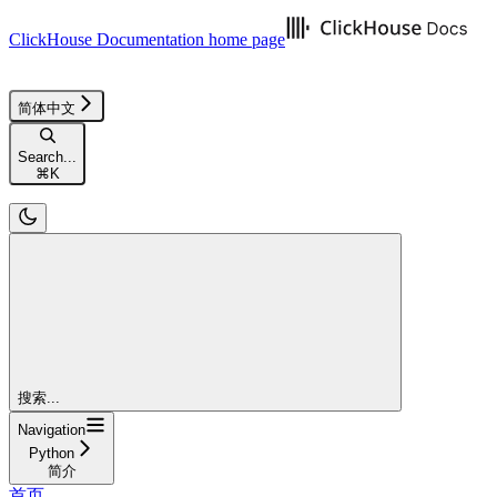
ClickHouse Documentation
home page
简体中文
Search...
⌘
K
搜索...
Navigation
Python
简介
首页