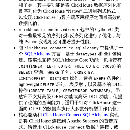
和子类。其主要功能是将 ClickHouse 数据序列化和
反序列化为 ClickHouse “Native” 二进制列式格式，
以实现 ClickHouse 与客户端应用程序之间最高效的
数据传输。
包中的 Cython/C 类
clickhouse_connect.cdriver
对一些最常见的序列化和反序列化进行了优化，与
纯 Python 实现相比可显著提升性能。
包
中提供了一
clickhouse_connect.cc_sqlalchemy
个
SQLAlchemy
方言，基于
和
包构
datatypes
dbi
建。该实现支持 SQLAlchemy Core 功能，包括带有
(
、
、
、
) 的
JOIN
INNER
LEFT OUTER
FULL OUTER
CROSS
查询、
子句、
、
SELECT
WHERE
ORDER BY
/
、
操作、带有
条件的
LIMIT
OFFSET
DISTINCT
WHERE
lightweight
语句、表反射，以及基本的 DDL
DELETE
操作 (
、
/
) 。虽
CREATE TABLE
CREATE
DROP DATABASE
然它不支持高级 ORM 功能或高级 DDL 功能，但提
供了稳健的查询能力，适用于针对 ClickHouse 这一
面向 OLAP 的数据库执行大多数分析型工作负载。
核心驱动和
ClickHouse Connect SQLAlchemy
实现
是将 ClickHouse 连接到 Apache Superset 的首选方
式。请使用
数据库连接，或
ClickHouse Connect