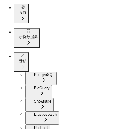
设置
示例数据集
迁移
PostgreSQL
BigQuery
Snowflake
Elasticsearch
Redshift